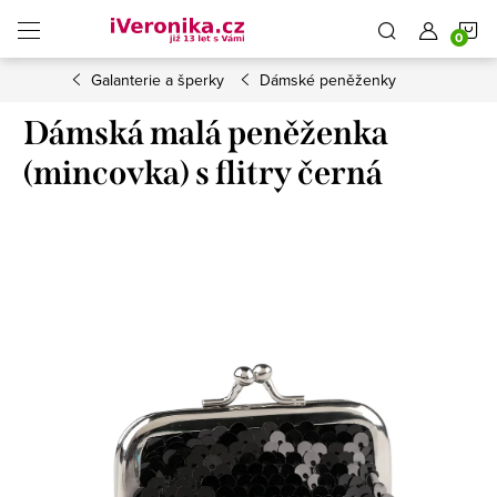
Přejít
N
na
obsah
Galanterie a šperky
Dámské peněženky
K
Dámská malá peněženka
(mincovka) s flitry černá