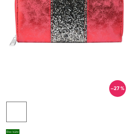
–27 %
Eko kůže