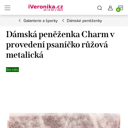
Přejít
N
na
obsah
Galanterie a šperky
Dámské peněženky
K
Dámská peněženka Charm v
provedení psaníčko růžová
metalická
Eko kůže