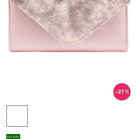
–27 %
Eko kůže