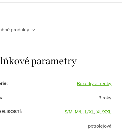
obné produkty
lňkové parametry
rie
:
Boxerky a trenky
a
:
3 roky
VELIKOSTÍ
:
S/M
,
M/L
,
L/XL
,
XL/XXL
petrolejová