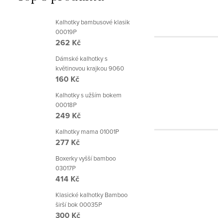
Kalhotky bambusové klasik
00019P
262 Kč
Dámské kalhotky s
květinovou krajkou 9060
160 Kč
Kalhotky s užším bokem
00018P
249 Kč
Kalhotky mama 01001P
277 Kč
Boxerky vyšší bamboo
03017P
414 Kč
Klasické kalhotky Bamboo
širší bok 00035P
300 Kč