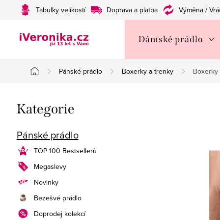
Přejít
Tabulky velikostí
Doprava a platba
Výměna / Vrá
na
obsah
Dámské prádlo
Pánské prádlo
Boxerky a trenky
Boxerky 
Domů
P
Přeskočit
Kategorie
o
kategorie
s
Pánské prádlo
t
TOP 100 Bestsellerů
Megaslevy
r
Novinky
a
Bezešvé prádlo
n
Doprodej kolekcí