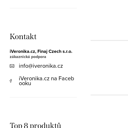
Kontakt
iVeronika.cz, Finaj Czech s.r.o.
info
@
iveronika.cz
iVeronika.cz na Faceb
ooku
Top 8 produktů