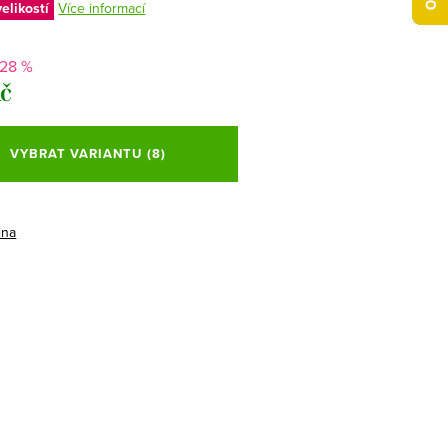
elikostí
Více informací
-28 %
Kč
VYBRAT VARIANTU
(8)
ina