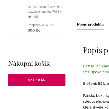
Dámské dlouhé bavlněné
boxerky s krajkou 701-3K
99 Kč
Popis produktu
Podprsenka 07011P
300 Kč
Popis 
Nákupní košík
Bestseller: Zák
95% spokojeno
0
KS /
0 KČ
Složení: 92% b
Pánské boxerky 
středového švu
která skvěle ko