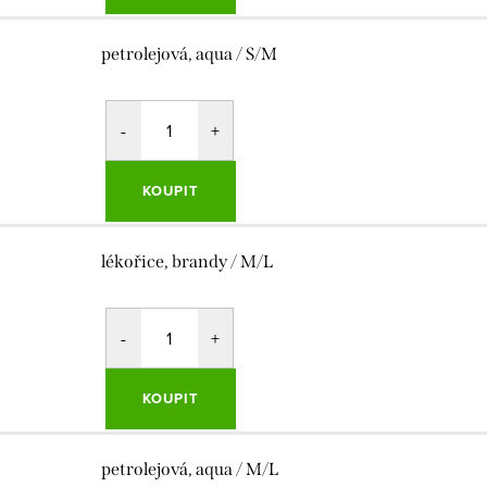
petrolejová, aqua / S/M
KOUPIT
lékořice, brandy / M/L
KOUPIT
petrolejová, aqua / M/L