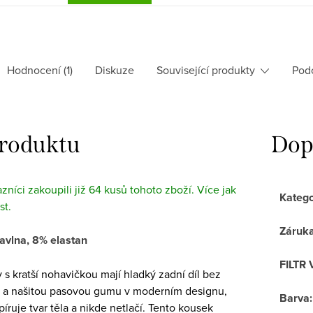
Hodnocení (1)
Diskuze
Související produkty
Pod
produktu
Dop
azníci zakoupili již 64 kusů tohoto zboží. Více jak
Katego
st.
Záruk
avlna, 8% elastan
FILTR 
s kratší nohavičkou mají hladký zadní díl bez
 a našitou pasovou gumu v moderním designu,
Barva
:
píruje tvar těla a nikde netlačí. Tento kousek