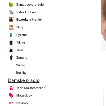
n
Bambusové prádlo
í
Výhodná balení
Boxerky a trenky
p
Slipy
a
Pyžama
n
Trička
e
Tílka
Župany
l
Mikiny
Tepláky
Dámské prádlo
TOP 100 Bestsellerů
Megaslevy
Novinky