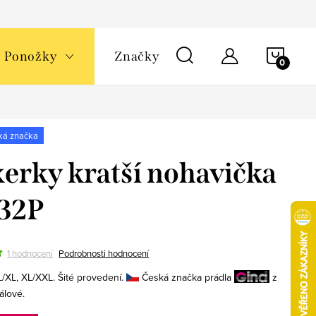
NÁKU
Ponožky
Značky
KOŠÍ
ká značka
erky kratší nohavička
32P
1 hodnocení
Podrobnosti hodnocení
L/XL, XL/XXL. Šité provedení.
Česká značka prádla
z
álové.