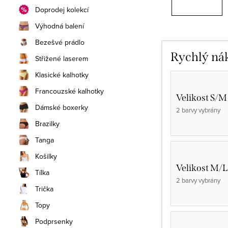
Doprodej kolekcí
Výhodná balení
Bezešvé prádlo
Rychlý ná
Střižené laserem
Klasické kalhotky
Francouzské kalhotky
Velikost S/M
Dámské boxerky
2 barvy vybrány
Brazilky
Tanga
Košilky
Velikost M/L
Tílka
2 barvy vybrány
Trička
Topy
Podprsenky