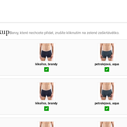
kup
Barvy, které nechcete přidat, zrušíte kliknutím na zelené zaškrtávátko.
lékořice, brandy
petrolejová, aqua
lékořice, brandy
petrolejová, aqua