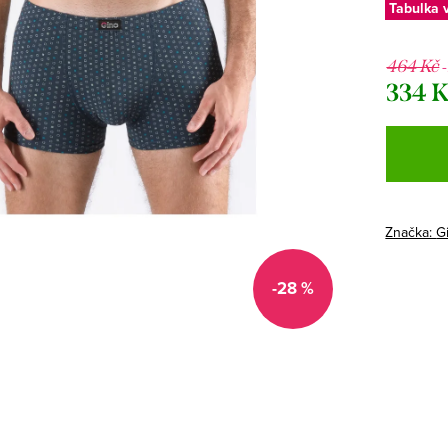
Tabulka v
464 Kč
334 
Měrná
cena:
Značka:
G
-28 %