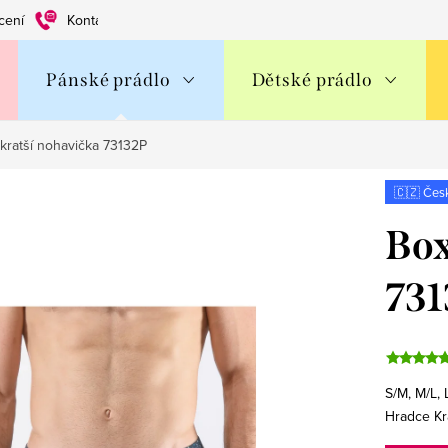
cení
Kontakty
Obchodní podmínky
Ochrana os. údajů
Pánské prádlo
Dětské prádlo
kratší nohavička 73132P
🇨🇿 Čes
Box
731
S/M, M/L, 
Hradce Kr