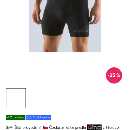
-25 %
🌱 Z bambusu
🇨🇿 Česká značka
S/M. Šité provedení.
Česká značka prádla
z Hradce