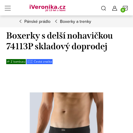
Přejít
N
na
obsah
Pánské prádlo
Boxerky a trenky
K
Boxerky s delší nohavičkou
74113P skladový doprodej
🌱 Z bambusu
🇨🇿 Česká značka