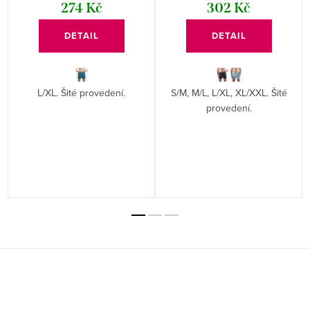
274 Kč
302 Kč
DETAIL
DETAIL
L/XL. Šité provedení.
S/M, M/L, L/XL, XL/XXL. Šité
provedení.
Z
á
p