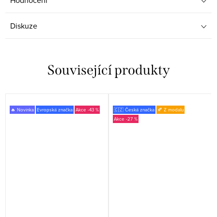
Hodnocení
Diskuze
Související produkty
🔥 Novinka
Evropská značka
-43 %
🇨🇿 Česká značka
🍂 Z modalu
-27 %