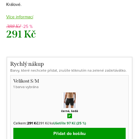
Králové.
Více informací
-25 %
388 Kč
291 Kč
Měrná
cena:
Rychlý nákup
Barvy, které nechcete přidat, zrušíte kliknutím na zelené zaškrtávátko.
Velikost S/M
1 barva vybrána
černá, šedá
Celkem:
291 Kč
291 Kč/ks
Ušetříte 97 Kč (25 %)
Přidat do košíku