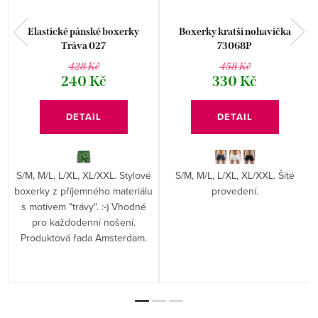
Elastické pánské boxerky
Boxerky kratší nohavička
Tráva 027
73068P
428 Kč
458 Kč
240 Kč
330 Kč
DETAIL
DETAIL
S/M, M/L, L/XL, XL/XXL. Stylové
S/M, M/L, L/XL, XL/XXL. Šité
boxerky z příjemného materiálu
provedení.
s motivem "trávy". :-) Vhodné
pro každodenní nošení.
Produktová řada Amsterdam.