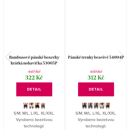
Bambusové pánské boxerky
Pánské trenky bezešvé 54004P
krátká nohavička 53005P
447 Kč
433 Kč
322 Kč
312 Kč
DETAIL
DETAIL
S/M, M/L, L/XL, XL/XXL.
S/M, M/L, L/XL, XL/XXL.
Vyrobeno bezešvou
Vyrobeno bezešvou
technologií.
technologií.