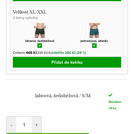
Velikost XL/XXL
2 barvy vybrány
lahvová, šedobéžová
petrolejová, atlantic
Celkem:
668 Kč
334 Kč/ks
Ušetříte 260 Kč (28 %)
Přidat do košíku
lahvová, šedobéžová / S/M
Skladem
>5 ks