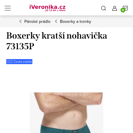
Přejít
N
na
obsah
Pánské prádlo
Boxerky a trenky
K
Boxerky kratší nohavička
73135P
🇨🇿 Česká značka