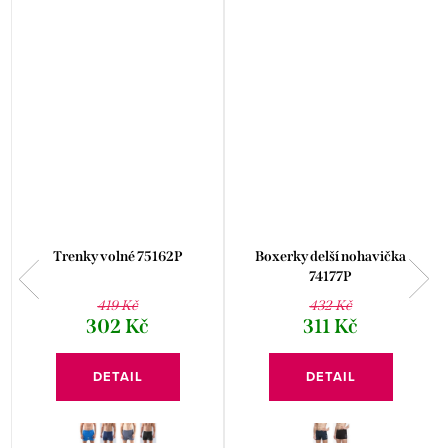
Trenky volné 75162P
Boxerky delší nohavička
74177P
419 Kč
432 Kč
302 Kč
311 Kč
DETAIL
DETAIL