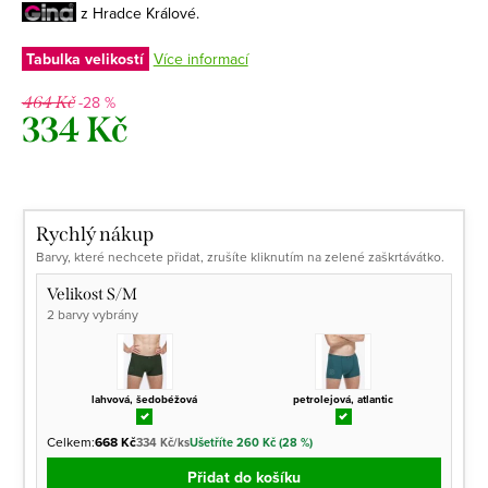
z Hradce Králové.
Tabulka velikostí
Více informací
-28 %
464 Kč
334 Kč
Měrná
cena:
Rychlý nákup
Barvy, které nechcete přidat, zrušíte kliknutím na zelené zaškrtávátko.
Velikost S/M
2 barvy vybrány
lahvová, šedobéžová
petrolejová, atlantic
Celkem:
668 Kč
334 Kč/ks
Ušetříte 260 Kč (28 %)
Přidat do košíku