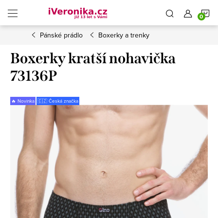
Přejít
N
na
obsah
Pánské prádlo
Boxerky a trenky
K
Boxerky kratší nohavička
73136P
🔥 Novinka
🇨🇿 Česká značka