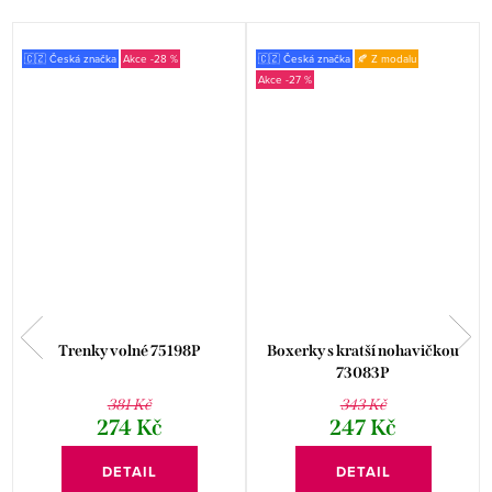
🇨🇿 Česká značka
-28 %
🇨🇿 Česká značka
🍂 Z modalu
-27 %
Trenky volné 75198P
Boxerky s kratší nohavičkou
73083P
381 Kč
343 Kč
274 Kč
247 Kč
DETAIL
DETAIL