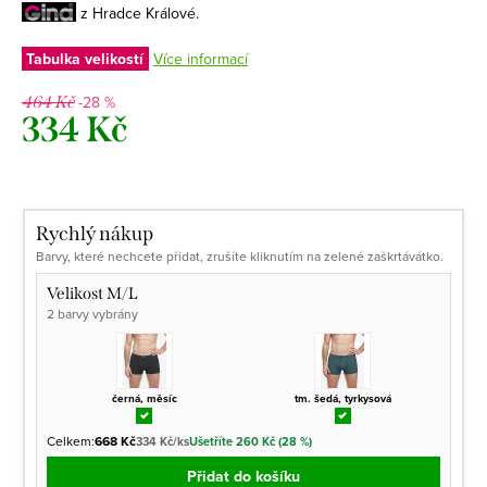
z Hradce Králové.
Tabulka velikostí
Více informací
-28 %
464 Kč
334 Kč
Měrná
cena:
Rychlý nákup
Barvy, které nechcete přidat, zrušíte kliknutím na zelené zaškrtávátko.
Velikost M/L
2 barvy vybrány
černá, měsíc
tm. šedá, tyrkysová
Celkem:
668 Kč
334 Kč/ks
Ušetříte 260 Kč (28 %)
Přidat do košíku