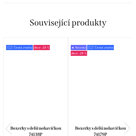
Související produkty
🇨🇿 Česká značka
-28 %
🔥 Novinka
🇨🇿 Česká značka
-28 %
Boxerky s delší nohavičkou
Boxerky s delší nohavičkou
74138P
74179P