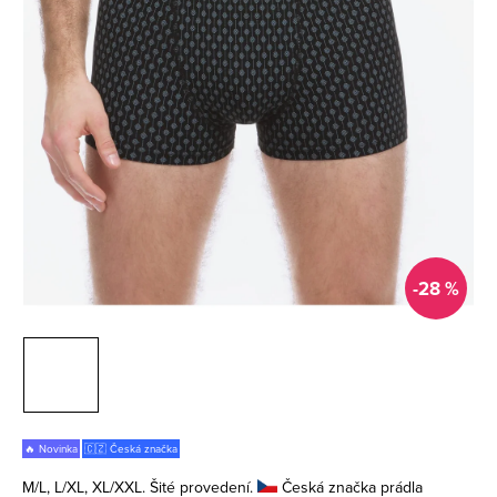
-28 %
🔥 Novinka
🇨🇿 Česká značka
M/L, L/XL, XL/XXL. Šité provedení.
Česká značka prádla