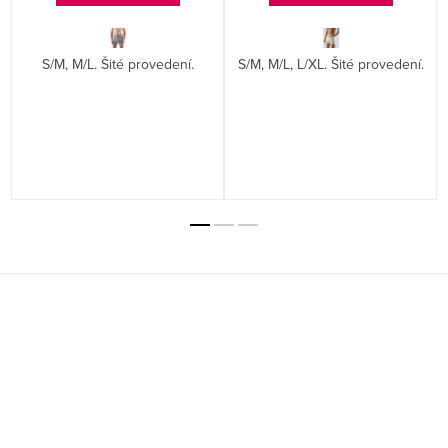
S/M, M/L. Šité provedení.
S/M, M/L, L/XL. Šité provedení.
Z
á
p
a
t