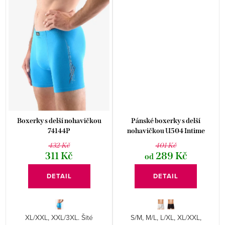
Boxerky s delší nohavičkou
Pánské boxerky s delší
74144P
nohavičkou U504 Intime
RISVEGLIA
432 Kč
401 Kč
311 Kč
289 Kč
od
DETAIL
DETAIL
XL/XXL, XXL/3XL. Šité
S/M, M/L, L/XL, XL/XXL,