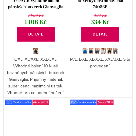
10-PACK Výhodné balení
Boxerky delší nohavička
pánských boxerek Gianvaglia
74086P
023
1 969 Kč
464 Kč
1 106 Kč
334 Kč
DETAIL
DETAIL
L/XL, XL/XXL, XXL/3XL.
M/L, L/XL, XL/XXL, XXL/3XL. Šité
Výhodné balení 10 kusů
provedení.
bavlněných pánských boxerek
Gianvaglia. Příjemný materiál,
super cena, maximální užitek.
Vhodné pro celodenní nošení.
🇨🇿 Česká značka
-28 %
🇨🇿 Česká značka
-28 %