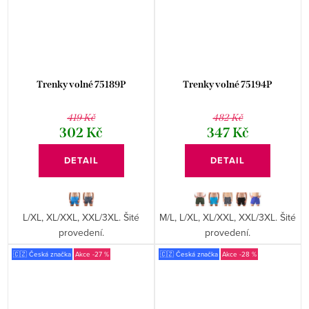
Trenky volné 75189P
Trenky volné 75194P
419 Kč
482 Kč
302 Kč
347 Kč
DETAIL
DETAIL
L/XL, XL/XXL, XXL/3XL. Šité
M/L, L/XL, XL/XXL, XXL/3XL. Šité
provedení.
provedení.
🇨🇿 Česká značka
-27 %
🇨🇿 Česká značka
-28 %