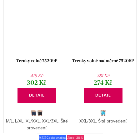
Trenky volné 75209P
Trenky volné nadměrné 75206P
419 Kč
381 Kč
302 Kč
274 Kč
DETAIL
DETAIL
M/L, L/XL, XL/XXL, XXL/3XL. Šité
XXL/3XL. Šité provedení.
provedení.
🇨🇿 Česká značka
-28 %