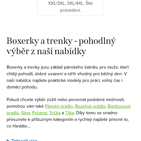
XXL/3XL, 3XL/4XL. Šité
provedení.
O
v
Boxerky a trenky - pohodlný
l
výběr z naší nabídky
á
d
Boxerky a trenky jsou základ pánského šatníku pro muže, kteří
a
chtějí pohodlí, dobré usazení a střih vhodný pro běžný den. V
c
naší nabídce najdete praktické modely pro práci, volný čas i
í
domácí pohodu.
p
Pokud chcete výběr zúžit nebo porovnat podobné možnosti,
r
pomohou vám také
Pánské prádlo
,
Bezešvé prádlo
,
Bambusové
v
prádlo
,
Slipy
,
Pyžama
,
Trička
a
Tílka
. Díky tomu se snadno
k
přesunete k příbuzným kategoriím a rychleji najdete přesně to,
co hledáte.
...
y
v
Zobrazit více