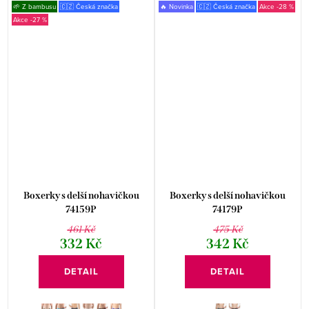
🌱 Z bambusu
🇨🇿 Česká značka
🔥 Novinka
🇨🇿 Česká značka
-28 %
-27 %
Boxerky s delší nohavičkou
Boxerky s delší nohavičkou
74159P
74179P
461 Kč
475 Kč
332 Kč
342 Kč
DETAIL
DETAIL