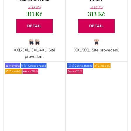
432 Kč
435 Kč
311 Kč
313 Kč
DETAIL
DETAIL
XXL/3XL, 3XL/4XL. Šité
XXL/3XL. Šité provedení.
provedení.
🔥 Novinka
🇨🇿 Česká značka
🇨🇿 Česká značka
🍂 Z modalu
🍂 Z modalu
-28 %
-28 %