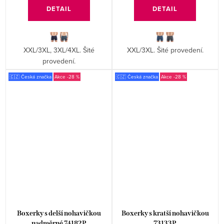
DETAIL
DETAIL
XXL/3XL, 3XL/4XL. Šité
XXL/3XL. Šité provedení.
provedení.
🇨🇿 Česká značka
-28 %
🇨🇿 Česká značka
-28 %
Boxerky s delší nohavičkou
Boxerky s kratší nohavičkou
nadměrné 74182P
73133P