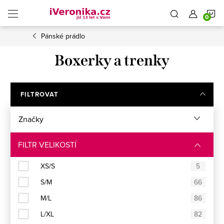
Přejít
N
na
obsah
Pánské prádlo
K
Boxerky a trenky
FILTROVAT
Značky
FILTR VELIKOSTÍ
XS/S
5
S/M
66
M/L
86
L/XL
82