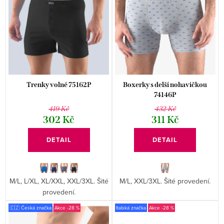
p
Abecedně
s
r
p
o
r
d
o
u
d
k
Trenky volné 75162P
Boxerky s delší nohavičkou
u
74146P
t
419 Kč
432 Kč
k
ů
302 Kč
311 Kč
t
DETAIL
DETAIL
ů
M/L, L/XL, XL/XXL, XXL/3XL. Šité
M/L, XXL/3XL. Šité provedení.
provedení.
🇨🇿 Česká značka
-28 %
Italská značka
-28 %