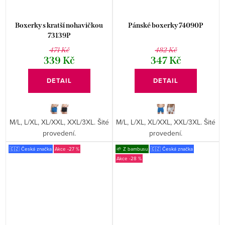
Boxerky s kratší nohavičkou
Pánské boxerky 74090P
73139P
471 Kč
482 Kč
339 Kč
347 Kč
DETAIL
DETAIL
M/L, L/XL, XL/XXL, XXL/3XL. Šité
M/L, L/XL, XL/XXL, XXL/3XL. Šité
provedení.
provedení.
🇨🇿 Česká značka
-27 %
🌱 Z bambusu
🇨🇿 Česká značka
-28 %