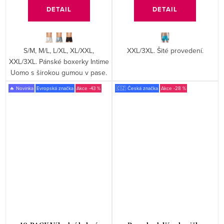
DETAIL
DETAIL
S/M, M/L, L/XL, XL/XXL,
XXL/3XL. Šité provedení.
XXL/3XL. Pánské boxerky Intime
Uomo s širokou gumou v pase.
🔥 Novinka
Evropská značka
-43 %
🇨🇿 Česká značka
-28 %