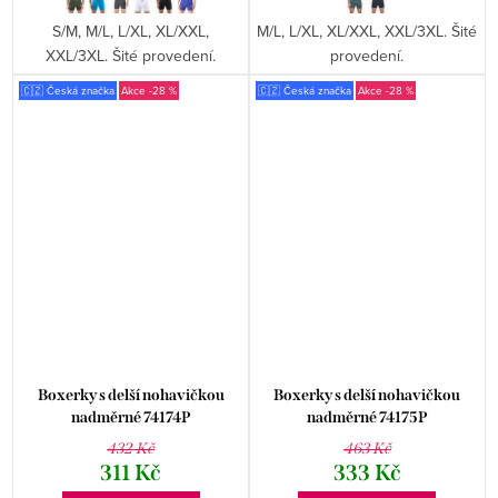
S/M, M/L, L/XL, XL/XXL,
M/L, L/XL, XL/XXL, XXL/3XL. Šité
XXL/3XL. Šité provedení.
provedení.
🇨🇿 Česká značka
-28 %
🇨🇿 Česká značka
-28 %
Boxerky s delší nohavičkou
Boxerky s delší nohavičkou
nadměrné 74174P
nadměrné 74175P
432 Kč
463 Kč
311 Kč
333 Kč