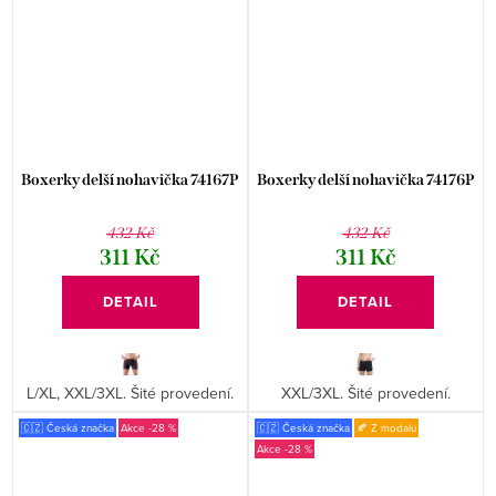
Boxerky delší nohavička 74167P
Boxerky delší nohavička 74176P
432 Kč
432 Kč
311 Kč
311 Kč
DETAIL
DETAIL
L/XL, XXL/3XL. Šité provedení.
XXL/3XL. Šité provedení.
🇨🇿 Česká značka
-28 %
🇨🇿 Česká značka
🍂 Z modalu
-28 %