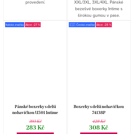
provedení.
XXL/3XL, 3XL/4XL. Pánské
bezešvé boxerky Intime s
širokou gumou v pase.
Italská značka
-27 %
🇨🇿 Česká značka
-28 %
Pánské boxerky s delší
Boxerky s delší nohavičkou
nohavičkou U501 Intime
74138P
RISVEGLIA
393 Kč
428 Kč
283 Kč
308 Kč