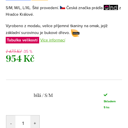
S/M, M/L, L/XL. Šité provedení.
Česká značka prádla
z
Hradce Králové.
Vyrobeno z modalu, velice příjemné tkaniny na omak, jejíž
základní surovinou je bukové dřevo.
Tabulka velikostí
Více informací
-35 %
1 475 Kč
954 Kč
Měrná
cena:
bílá / S/M
Skladem
5 ks