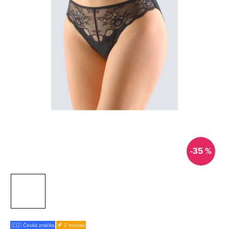
-35 %
🇨🇿 Česká značka
🍂 Z modalu