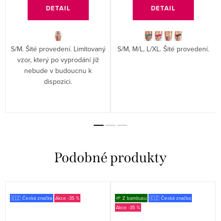
DETAIL
DETAIL
S/M. Šité provedení. Limitovaný
S/M, M/L, L/XL. Šité provedení.
vzor, který po vyprodání již
nebude v budoucnu k
dispozici.
🇨🇿 Česká značka
-35 %
🌱 Z bambusu
🇨🇿 Česká značka
-35 %