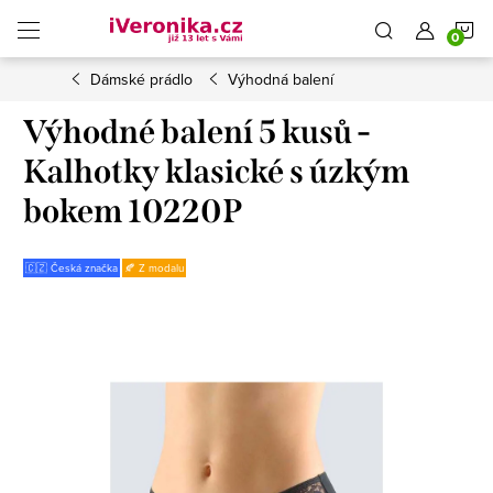
Přejít
N
na
obsah
Dámské prádlo
Výhodná balení
K
Výhodné balení 5 kusů -
Kalhotky klasické s úzkým
bokem 10220P
🇨🇿 Česká značka
🍂 Z modalu