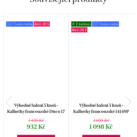
🇨🇿 Česká značka
-35 %
🌱 Z bambusu
🇨🇿 Česká značka
-35 %
Výhodné balení 5 kusů -
Výhodné balení 5 kusů -
Kalhotky francouzské Disco 17
Kalhotky francouzské 14149P
14152P
1 435 Kč
1 695 Kč
932 Kč
1 098 Kč