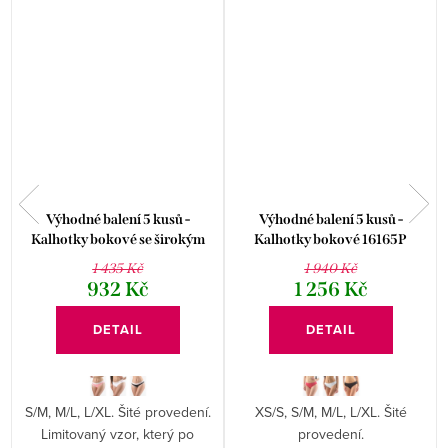
Výhodné balení 5 kusů -
Výhodné balení 5 kusů -
Kalhotky bokové se širokým
Kalhotky bokové 16165P
bokem kolekce Disco 18 16178P
1 435 Kč
1 940 Kč
932 Kč
1 256 Kč
DETAIL
DETAIL
S/M, M/L, L/XL. Šité provedení.
XS/S, S/M, M/L, L/XL. Šité
.
Limitovaný vzor, který po
provedení.