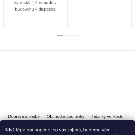
vyprodání již nebude v
budoucnu k dispozici.
Z
á
p
a
t
í
Doprava a platba
Obchodní podmínky
Tabulky velikostí
Doprava na Slovensko / Výměna vrácení zboží pro SR
Když lépe pochopíme, co vás zajímá, budeme vám