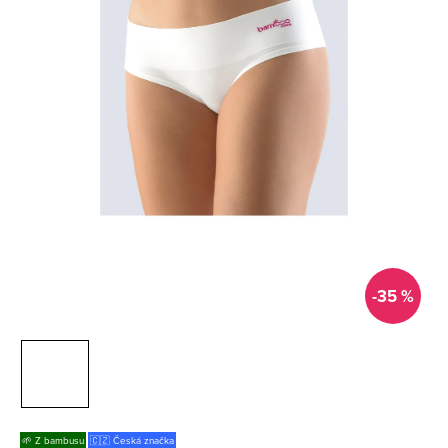
-35 %
🌱 Z bambusu
🇨🇿 Česká značka