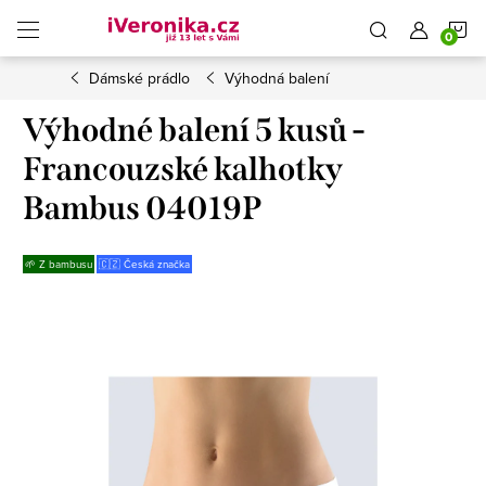
Přejít
N
na
obsah
Dámské prádlo
Výhodná balení
K
Výhodné balení 5 kusů -
Francouzské kalhotky
Bambus 04019P
🌱 Z bambusu
🇨🇿 Česká značka