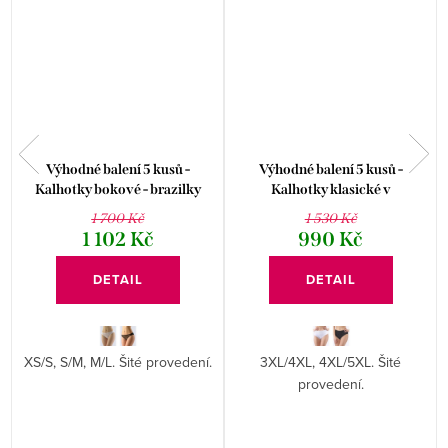
Výhodné balení 5 kusů -
Výhodné balení 5 kusů -
Kalhotky bokové - brazilky
Kalhotky klasické v
16102P
nadměrných velikostech
1 700 Kč
1 530 Kč
11091P
1 102 Kč
990 Kč
DETAIL
DETAIL
XS/S, S/M, M/L. Šité provedení.
3XL/4XL, 4XL/5XL. Šité
.
provedení.