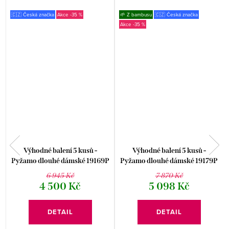
🇨🇿 Česká značka
-35 %
🌱 Z bambusu
🇨🇿 Česká značka
-35 %
Výhodné balení 5 kusů -
Výhodné balení 5 kusů -
Pyžamo dlouhé dámské 19169P
Pyžamo dlouhé dámské 19179P
P
6 945 Kč
7 870 Kč
4 500 Kč
5 098 Kč
DETAIL
DETAIL