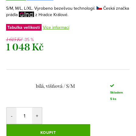
S/M, M/L, L/XL. Vyrobeno bezešvou technologií.
Česká značka
prádla
z Hradce Králové.
Tabulka velikostí
Více informací
-35 %
1 615 Kč
1 048 Kč
Měrná
cena:
bílá, višňová / S/M
Skladem
5 ks
KOUPIT