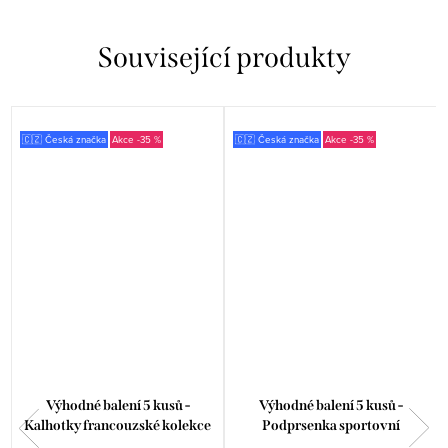
Související produkty
🇨🇿 Česká značka
-35 %
🇨🇿 Česká značka
-35 %
a
Výhodné balení 5 kusů -
Výhodné balení 5 kusů -
Kalhotky francouzské kolekce
Podprsenka sportovní
Disco 18 14159P
jednobarevná 97017P