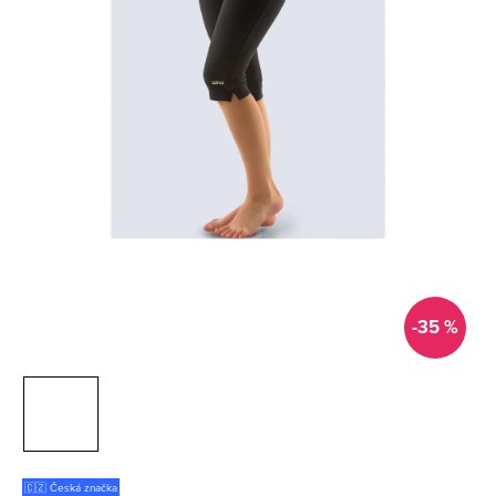
-35 %
🇨🇿 Česká značka