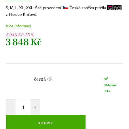
S, M, L, XL, XXL. Šité provedení.
Česká značka prádla
z Hradce Králové.
Více informací
-35 %
5 940 Kč
3 848 Kč
Měrná
cena:
černá / S
Skladem
5 ks
KOUPIT