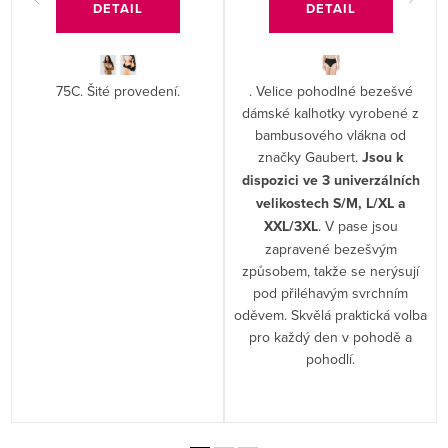
DETAIL
DETAIL
75C. Šité provedení.
. Velice pohodlné bezešvé
dámské kalhotky vyrobené z
bambusového vlákna od
značky Gaubert.
Jsou k
dispozici ve 3 univerzálních
velikostech S/M, L/XL a
XXL/3XL
. V pase jsou
zapravené bezešvým
způsobem, takže se nerýsují
pod přiléhavým svrchním
oděvem. Skvělá praktická volba
pro každý den v pohodě a
pohodlí.