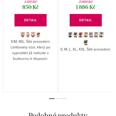
1 315 Kč
2 910 Kč
850 Kč
1 886 Kč
DETAIL
DETAIL
S/M, M/L. Šité provedení.
Limitovaný vzor, který po
S, M, L, XL, XXL. Šité provedení.
vyprodání již nebude v
budoucnu k dispozici.