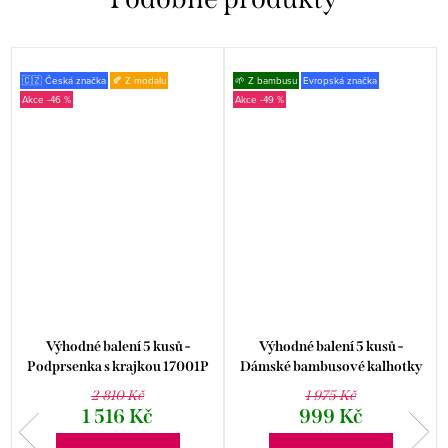
🇨🇿 Česká značka
🍂 Z modalu
🌱 Z bambusu
Evropská značka
-46 %
-49 %
Výhodné balení 5 kusů -
Výhodné balení 5 kusů -
Podprsenka s krajkou 17001P
Dámské bambusové kalhotky
klasik GBTW-3101
2 810 Kč
1 975 Kč
1 516 Kč
999 Kč