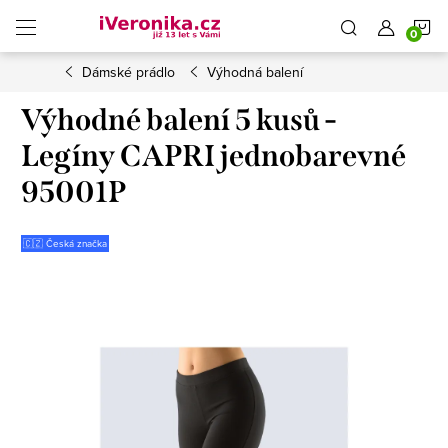
Přejít
N
na
obsah
Dámské prádlo
Výhodná balení
K
Výhodné balení 5 kusů -
Legíny CAPRI jednobarevné
95001P
🇨🇿 Česká značka