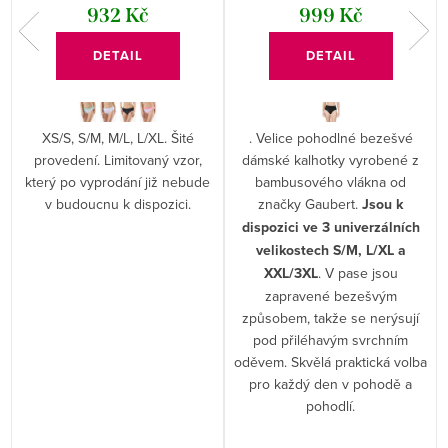
932 Kč
999 Kč
DETAIL
DETAIL
XS/S, S/M, M/L, L/XL. Šité
. Velice pohodlné bezešvé
provedení. Limitovaný vzor,
dámské kalhotky vyrobené z
který po vyprodání již nebude
bambusového vlákna od
v budoucnu k dispozici.
značky Gaubert.
Jsou k
dispozici ve 3 univerzálních
velikostech S/M, L/XL a
XXL/3XL
. V pase jsou
zapravené bezešvým
způsobem, takže se nerýsují
pod přiléhavým svrchním
oděvem. Skvělá praktická volba
pro každý den v pohodě a
pohodlí.