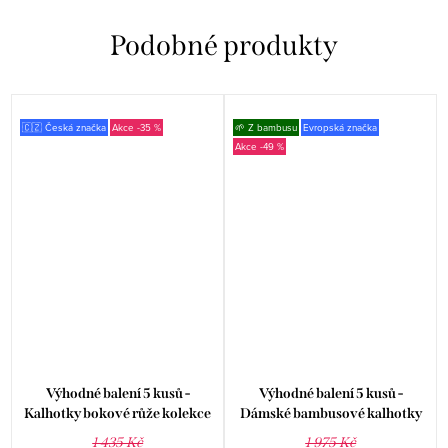
🇨🇿 Česká značka
-35 %
🌱 Z bambusu
Evropská značka
-49 %
a
Výhodné balení 5 kusů -
Výhodné balení 5 kusů -
Kalhotky bokové růže kolekce
Dámské bambusové kalhotky
Disco 19 16181P
klasik GBTW-3101
1 435 Kč
1 975 Kč