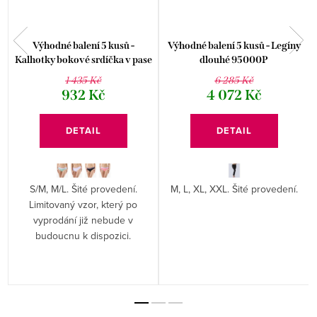
Výhodné balení 5 kusů -
Výhodné balení 5 kusů - Legíny
Kalhotky bokové srdíčka v pase
dlouhé 95000P
kolekce Disco 19 16184P
1 435 Kč
6 285 Kč
932 Kč
4 072 Kč
DETAIL
DETAIL
S/M, M/L. Šité provedení.
M, L, XL, XXL. Šité provedení.
Limitovaný vzor, který po
vyprodání již nebude v
budoucnu k dispozici.