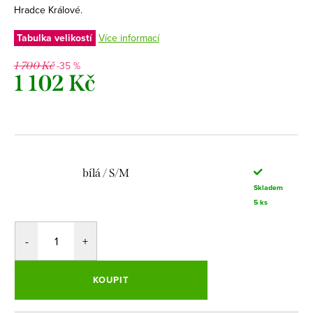
Hradce Králové.
Tabulka velikostí
Více informací
-35 %
1 700 Kč
1 102 Kč
Měrná
cena:
bílá / S/M
Skladem
5 ks
KOUPIT