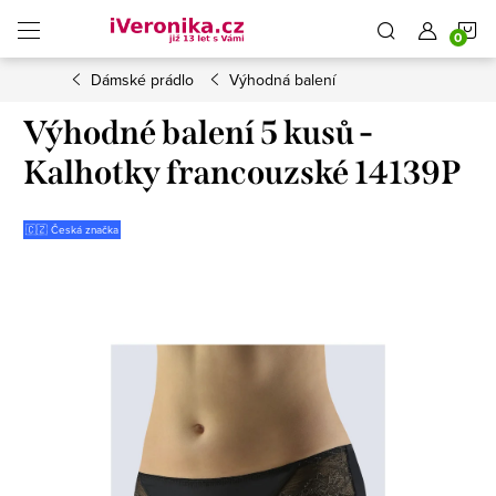
Přejít
N
na
obsah
Dámské prádlo
Výhodná balení
K
Výhodné balení 5 kusů -
Kalhotky francouzské 14139P
🇨🇿 Česká značka