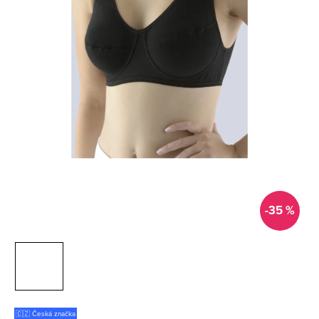
-35 %
🇨🇿 Česká značka