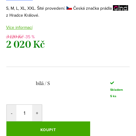
S, M, L, XL, XXL. Šité provedení.
Česká značka prádla
z Hradce Králové.
Více informací
-35 %
3 120 Kč
2 020 Kč
Měrná
cena:
bílá / S
Skladem
5 ks
KOUPIT