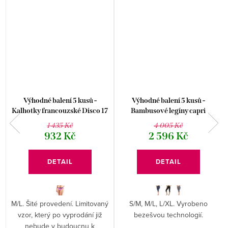
Výhodné balení 5 kusů -
Výhodné balení 5 kusů -
Kalhotky francouzské Disco 17
Bambusové legíny capri
14154P
95033P
1 435 Kč
4 005 Kč
932 Kč
2 596 Kč
DETAIL
DETAIL
M/L. Šité provedení. Limitovaný
S/M, M/L, L/XL. Vyrobeno
é
vzor, který po vyprodání již
bezešvou technologií.
nebude v budoucnu k