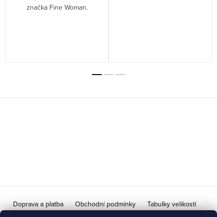
značka Fine Woman.
Z
á
p
a
t
í
Doprava a platba
Obchodní podmínky
Tabulky velikostí