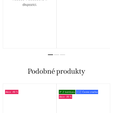
dispozici.
-49 %
🌱 Z bambusu
🇨🇿 Česká značka
-35 %