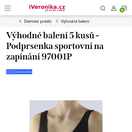
Přejít
N
na
obsah
Dámské prádlo
Výhodná balení
K
Výhodné balení 5 kusů -
Podprsenka sportovní na
zapínání 97001P
🇨🇿 Česká značka