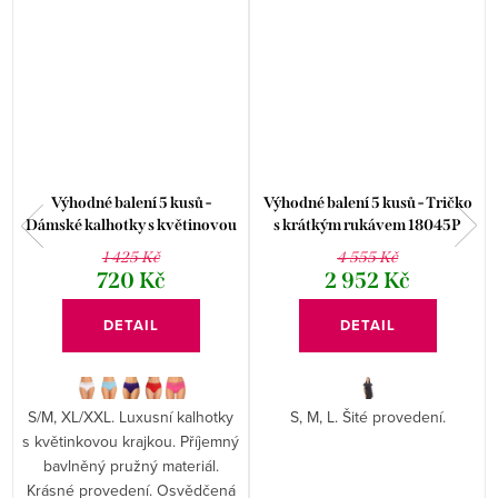
Výhodné balení 5 kusů -
Výhodné balení 5 kusů - Tričko
Dámské kalhotky s květinovou
s krátkým rukávem 18045P
krajkou 9060
1 425 Kč
4 555 Kč
720 Kč
2 952 Kč
DETAIL
DETAIL
S/M, XL/XXL. Luxusní kalhotky
S, M, L. Šité provedení.
s květinkovou krajkou. Příjemný
bavlněný pružný materiál.
Krásné provedení. Osvědčená