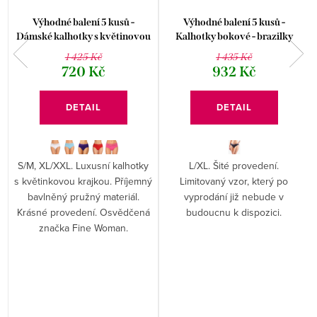
Výhodné balení 5 kusů -
Výhodné balení 5 kusů -
Dámské kalhotky s květinovou
Kalhotky bokové - brazilky
krajkou 9060
Disco 17 16174P
1 425 Kč
1 435 Kč
720 Kč
932 Kč
DETAIL
DETAIL
S/M, XL/XXL. Luxusní kalhotky
L/XL. Šité provedení.
s květinkovou krajkou. Příjemný
Limitovaný vzor, který po
bavlněný pružný materiál.
vyprodání již nebude v
Krásné provedení. Osvědčená
budoucnu k dispozici.
značka Fine Woman.