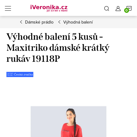
Přejít
N
na
obsah
Dámské prádlo
Výhodná balení
K
Výhodné balení 5 kusů -
Maxitriko dámské krátký
rukáv 19118P
🇨🇿 Česká značka