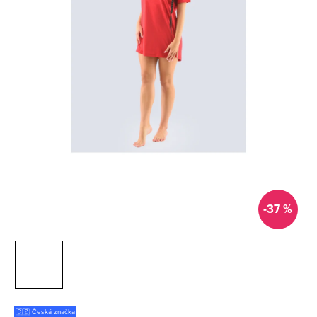
-37 %
🇨🇿 Česká značka