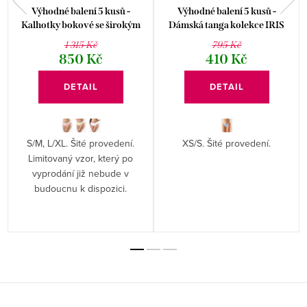
Výhodné balení 5 kusů -
Výhodné balení 5 kusů -
Kalhotky bokové se širokým
Dámská tanga kolekce IRIS
bokem kolekce Disco 18 16176P
15995P
1 315 Kč
795 Kč
850 Kč
410 Kč
DETAIL
DETAIL
S/M, L/XL. Šité provedení.
XS/S. Šité provedení.
Limitovaný vzor, který po
vyprodání již nebude v
budoucnu k dispozici.
Z