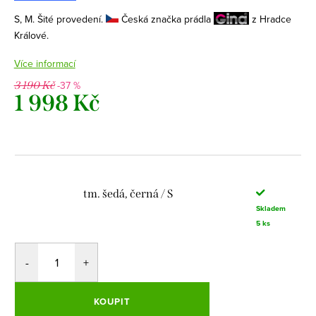
S, M. Šité provedení.
Česká značka prádla
z Hradce
Králové.
Více informací
-37 %
3 190 Kč
1 998 Kč
Měrná
cena:
tm. šedá, černá / S
Skladem
5 ks
KOUPIT