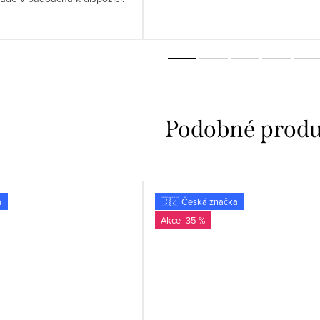
a
🇨🇿 Česká značka
-35 %