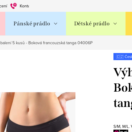
cení
Kontakty
Obchodní podmínky
Ochrana os. údajů
Pánské prádlo
Dětské prádlo
balení 5 kusů - Boková francouzská tanga 04006P
🇨🇿 Čes
Výh
Bok
ta
S/M, M/L.