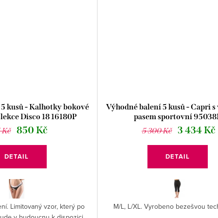
5 kusů - Kalhotky bokové
Výhodné balení 5 kusů - Capri 
olekce Disco 18 16180P
pasem sportovní 95038
850 Kč
3 434 Kč
5 Kč
5 300 Kč
DETAIL
DETAIL
ní. Limitovaný vzor, který po
M/L, L/XL. Vyrobeno bezešvou tech
bude v budoucnu k dispozici.