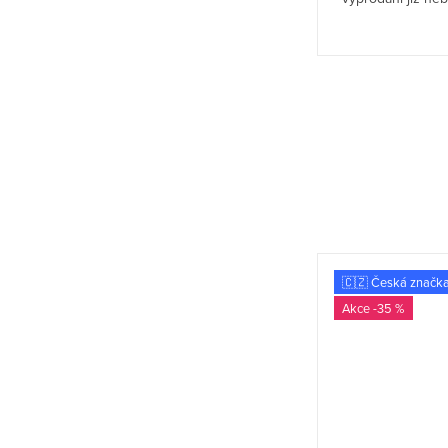
🌱 Z bambusu
🇨🇿 Česká značk
🇨🇿 Česká značka
-35 %
-35 %