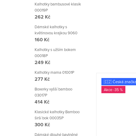
Kalhotky bambusové klasik
00019P
262 Kč
Dámské kalhotky s
květinovou krajkou 9060
160 Kč
Kalhotky s užším bokem
00018P
249 Kč
Kalhotky mama 01001P
277 Kč
🇨🇿 Česká značka
🇨🇿 Česká značk
Boxerky vyšší bamboo
-35 %
-35 %
03017P
414 Kč
Klasické kalhotky Bamboo
širší bok 00035P
300 Kč
Dámské dlouhé bavlněné