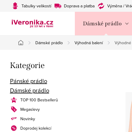
Přejít
Tabulky velikostí
Doprava a platba
Výměna / Vrá
na
obsah
Dámské prádlo
Dámské prádlo
Výhodná balení
Výhodné 
Domů
P
Přeskočit
Kategorie
o
kategorie
s
Pánské prádlo
Dámské prádlo
t
TOP 100 Bestsellerů
r
Megaslevy
a
Novinky
n
Doprodej kolekcí