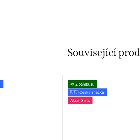
Související pro
a
🌱 Z bambusu
🇨🇿 Česká značka
-35 %