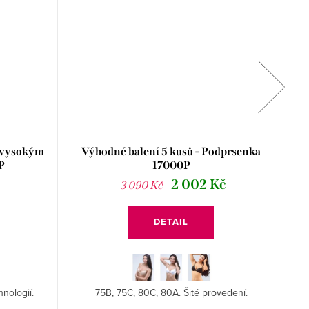
s vysokým
Výhodné balení 5 kusů - Podprsenka
P
17000P
2 002 Kč
3 090 Kč
DETAIL
nologií.
75B, 75C, 80C, 80A. Šité provedení.