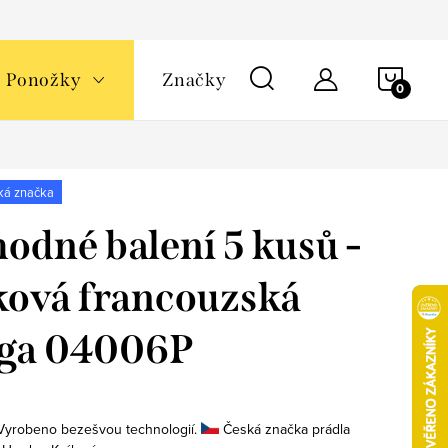
NÁKU
Ponožky
Značky
KOŠÍ
ká značka
odné balení 5 kusů -
ová francouzská
nga 04006P
 Vyrobeno bezešvou technologií.
Česká značka prádla