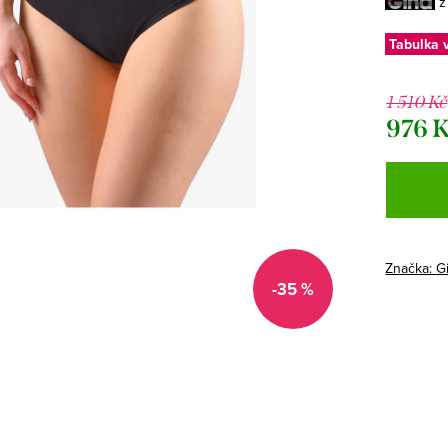
z
Tabulka v
1 510 Kč
976 
Měrná
cena:
Značka:
G
-35 %