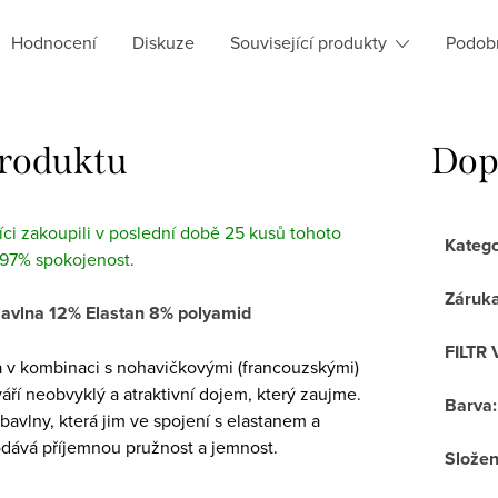
Hodnocení
Diskuze
Související produkty
Podob
produktu
Dop
ci zakoupili v poslední době 25 kusů tohoto
Katego
 97% spokojenost.
Záruk
Bavlna 12% Elastan 8% polyamid
FILTR 
a v kombinaci s nohavičkovými (francouzskými)
áří neobvyklý a atraktivní dojem, který zaujme.
Barva
:
 bavlny, která jim ve spojení s elastanem a
ává příjemnou pružnost a jemnost.
Složen