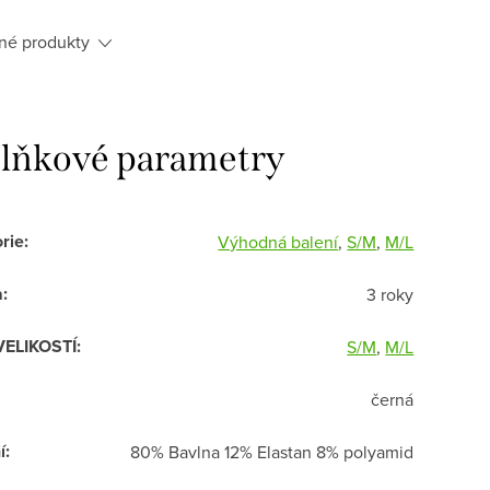
né produkty
lňkové parametry
rie
:
Výhodná balení
,
S/M
,
M/L
a
:
3 roky
VELIKOSTÍ
:
S/M
,
M/L
černá
í
:
80% Bavlna 12% Elastan 8% polyamid