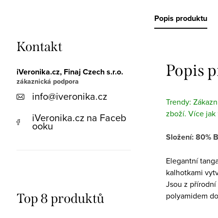
Popis produktu
Kontakt
Popis 
iVeronika.cz, Finaj Czech s.r.o.
info
@
iveronika.cz
Trendy: Zákazní
zboží. Více jak
iVeronika.cz na Faceb
ooku
Složení: 80% 
Elegantní tang
kalhotkami vytv
Jsou z přírodní
polyamidem dod
Top 8 produktů