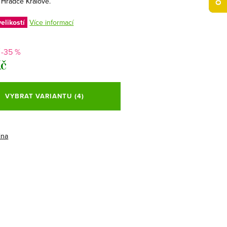
 Hradce Králové.
elikostí
Více informací
-35 %
Kč
VYBRAT VARIANTU
(4)
ina