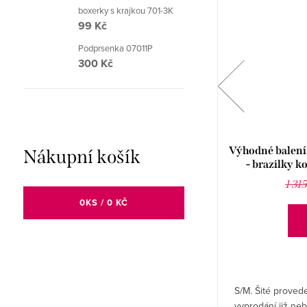
boxerky s krajkou 701-3K
99 Kč
Podprsenka 07011P
300 Kč
Výhodné balení 5 kusů - Legíny 7/8
Výhodné balení 
Nákupní košík
jednobarevné 95002P
- brazilky k
3 928 Kč
6 060 Kč
1 31
0
KS /
0 KČ
DETAIL
S, M, L, XL, XXL. Šité provedení.
S/M. Šité provede
vyprodání již ne