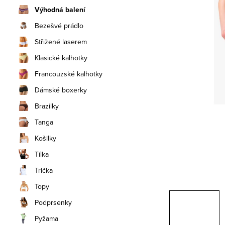
n
Výhodná balení
í
Bezešvé prádlo
Střižené laserem
p
Klasické kalhotky
a
Francouzské kalhotky
n
Dámské boxerky
e
Brazilky
Tanga
l
Košilky
Tílka
Trička
Topy
Podprsenky
Pyžama