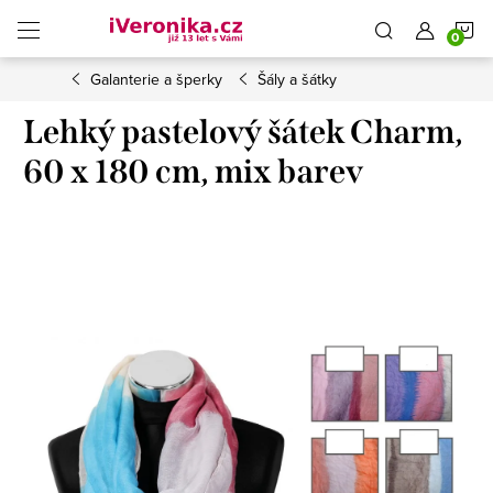
Přejít
N
na
obsah
Galanterie a šperky
Šály a šátky
K
Lehký pastelový šátek Charm,
60 x 180 cm, mix barev