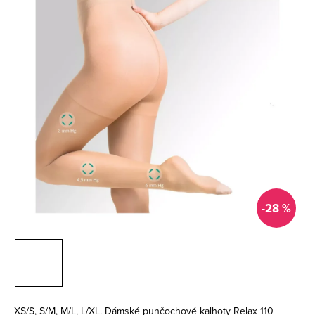
-28 %
XS/S, S/M, M/L, L/XL. Dámské punčochové kalhoty Relax 110