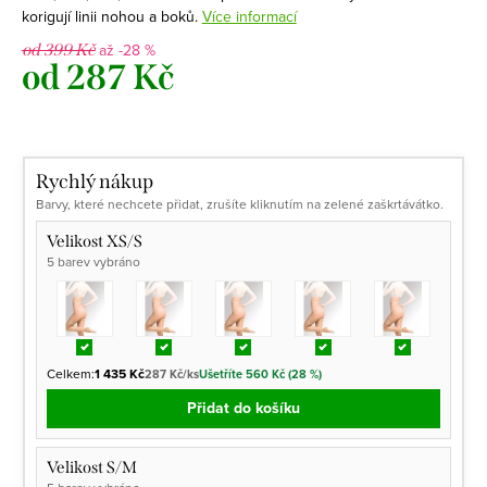
korigují linii nohou a boků.
Více informací
až -28 %
od 399 Kč
od
287 Kč
Měrná
cena:
Rychlý nákup
Barvy, které nechcete přidat, zrušíte kliknutím na zelené zaškrtávátko.
Velikost XS/S
5 barev vybráno
Celkem:
1 435 Kč
287 Kč/ks
Ušetříte 560 Kč (28 %)
Přidat do košíku
Velikost S/M