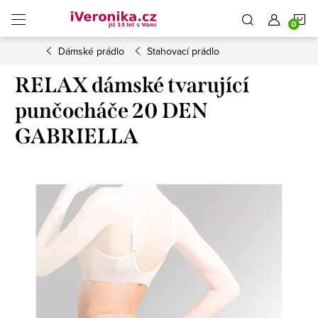
Přejít
N
na
obsah
Dámské prádlo
Stahovací prádlo
K
RELAX dámské tvarující
punčocháče 20 DEN
GABRIELLA