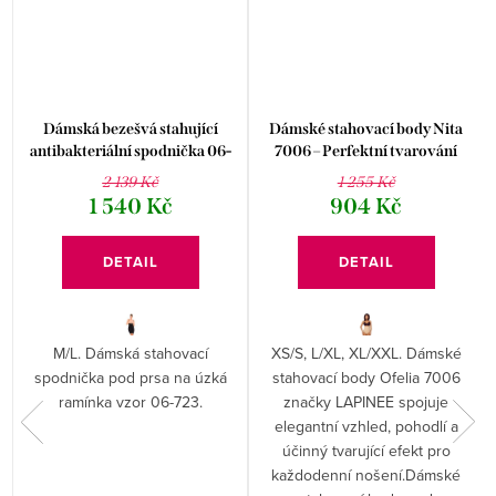
Dámská bezešvá stahující
Dámské stahovací body Nita
antibakteriální spodnička 06-
7006 – Perfektní tvarování
723 Hanna Style
postavy
2 139 Kč
1 255 Kč
1 540 Kč
904 Kč
DETAIL
DETAIL
M/L. Dámská stahovací
XS/S, L/XL, XL/XXL. Dámské
spodnička pod prsa na úzká
stahovací body Ofelia 7006
ramínka vzor 06-723.
značky LAPINEE spojuje
elegantní vzhled, pohodlí a
účinný tvarující efekt pro
každodenní nošení.Dámské