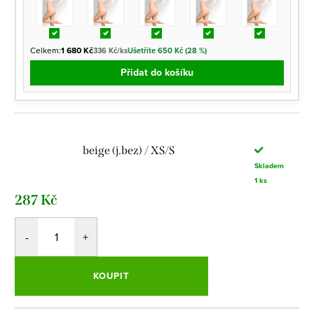
Celkem:
1 680 Kč
336 Kč/ks
Ušetříte 650 Kč (28 %)
Přidat do košíku
beige (j.bez) / XS/S
Skladem
1 ks
287 Kč
KOUPIT