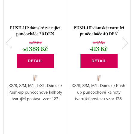
PUSH-UP dámské tvarující
PUSH-UP dámské tvarující
punčocháče 20 DEN
punčocháče 40 DEN
GABRIELLA
GABRIELLA
539 Kč
573 Kč
388 Kč
413 Kč
od
DETAIL
DETAIL
XS/S, S/M, M/L, L/XL. Dámské
XS/S, S/M, M/L. Dámské Push-
Push-up punčochové kalhoty
up punčochové kalhoty
tvarující postavu vzor 127.
tvarující postavu vzor 128.