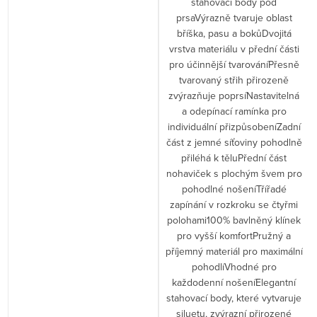
stahovací body pod
prsaVýrazně tvaruje oblast
bříška, pasu a bokůDvojitá
vrstva materiálu v přední části
pro účinnější tvarováníPřesně
tvarovaný střih přirozeně
zvýrazňuje poprsíNastavitelná
a odepínací ramínka pro
individuální přizpůsobeníZadní
část z jemné síťoviny pohodlně
přiléhá k těluPřední část
nohaviček s plochým švem pro
pohodlné nošeníTřířadé
zapínání v rozkroku se čtyřmi
polohami100% bavlněný klínek
pro vyšší komfortPružný a
příjemný materiál pro maximální
pohodlíVhodné pro
každodenní nošeníElegantní
stahovací body, které vytvaruje
siluetu, zvýrazní přirozené