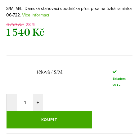
S/M, M/L. Dámská stahovací spodnička přes prsa na úzká ramínka
06-722.
Více informací
-28 %
2 139 Kč
1 540 Kč
Měrná
cena:
tělová / S/M
Skladem
>5 ks
KOUPIT