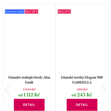
Evropská značka
-28 %
-27 %
Dámské stahující body Abia
Dámské šortky Elegant 988
Emili
GABRIELLA
1 544 Kč
340 Kč
1 112 Kč
245 Kč
od
od
DETAIL
DETAIL