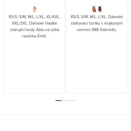
XS/S, S/M, M/L, L/XL, XL/XXL,
XS/S, S/M, M/L, L/XL. Dámské
XXL/3XL. Dámské hladké
stahovací šortky s krajkovým
stahující body Abia na úzká
vzorem 988 Gabriella.
ramínka Emili.
Z
á