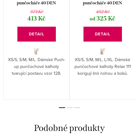
punčocháče 40 DEN
punčocháče 40 DEN
GABRIELLA
GABRIELLA
573 Kč
452 Kč
413 Kč
325 Kč
od
DETAIL
DETAIL
XS/S, S/M, M/L. Dámské Push-
XS/S, S/M, M/L, L/XL. Dámské
up punčochové kalhoty
punčochové kalhoty Relax 111
tvarující postavu vzor 128.
korigují linii nohou a boků.