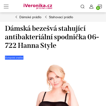
Přejít
N
na
obsah
Dámské prádlo
Stahovací prádlo
K
Dámská bezešvá stahující
antibakteriální spodnička 06-
722 Hanna Style
Evropská značka