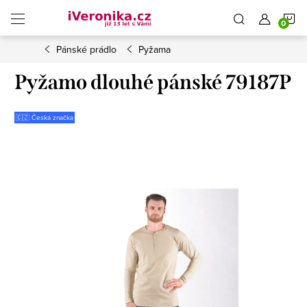
Přejít
N
na
obsah
Pánské prádlo
Pyžama
K
Pyžamo dlouhé pánské 79187P
🇨🇿 Česká značka