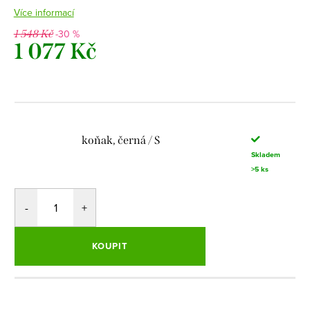
Více informací
-30 %
1 548 Kč
1 077 Kč
Měrná
cena:
koňak, černá / S
Skladem
>5 ks
KOUPIT