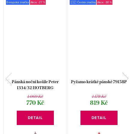
Evropská značka
-27 %
🇨🇿 Česká značka
-30 %
Pánská noční košile Peter
Pyžamo krátké pánské 79158P
1334/32 HOTBERG
1 069 Kč
1 178 Kč
770 Kč
819 Kč
DETAIL
DETAIL