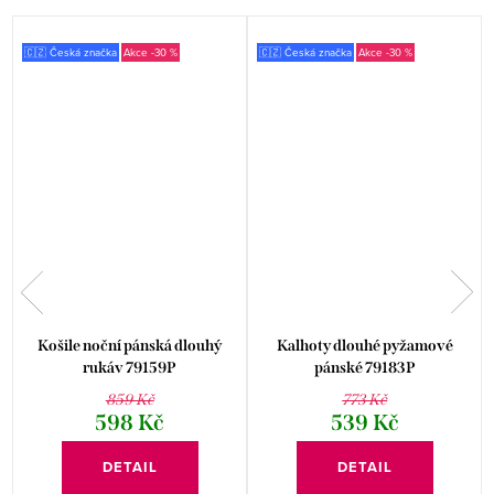
🇨🇿 Česká značka
-30 %
🇨🇿 Česká značka
-30 %
Košile noční pánská dlouhý
Kalhoty dlouhé pyžamové
rukáv 79159P
pánské 79183P
859 Kč
773 Kč
598 Kč
539 Kč
DETAIL
DETAIL