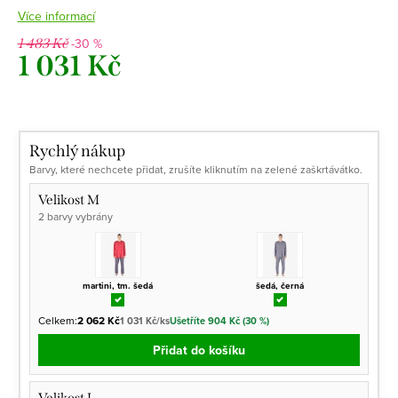
Více informací
-30 %
1 483 Kč
1 031 Kč
Měrná
cena:
Rychlý nákup
Barvy, které nechcete přidat, zrušíte kliknutím na zelené zaškrtávátko.
Velikost M
2 barvy vybrány
martini, tm. šedá
šedá, černá
Celkem:
2 062 Kč
1 031 Kč/ks
Ušetříte 904 Kč (30 %)
Přidat do košíku