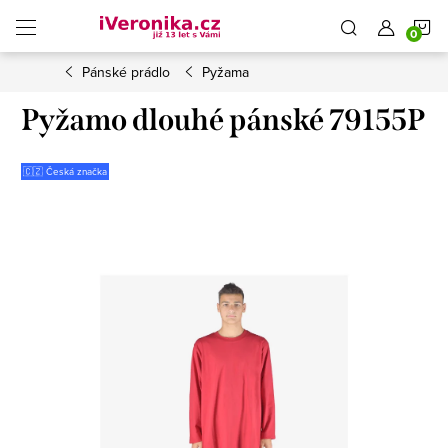
Přejít
N
na
obsah
Pánské prádlo
Pyžama
K
Pyžamo dlouhé pánské 79155P
🇨🇿 Česká značka