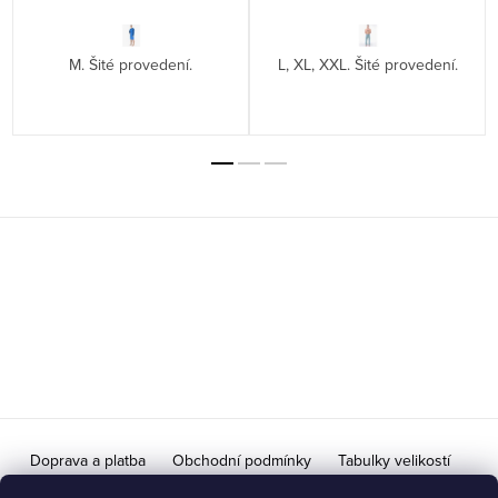
M. Šité provedení.
L, XL, XXL. Šité provedení.
Z
á
p
a
t
í
Doprava a platba
Obchodní podmínky
Tabulky velikostí