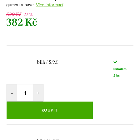
gumou v pase.
Více informací
-27 %
530 Kč
382 Kč
Měrná
cena:
bílá / S/M
Skladem
2 ks
KOUPIT