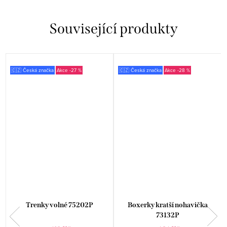
Související produkty
🇨🇿 Česká značka
-27 %
🇨🇿 Česká značka
-28 %
Trenky volné 75202P
Boxerky kratší nohavička
73132P