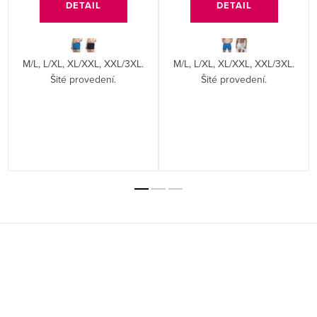
DETAIL
DETAIL
M/L, L/XL, XL/XXL, XXL/3XL.
M/L, L/XL, XL/XXL, XXL/3XL.
Šité provedení.
Šité provedení.
Z
á
p
a