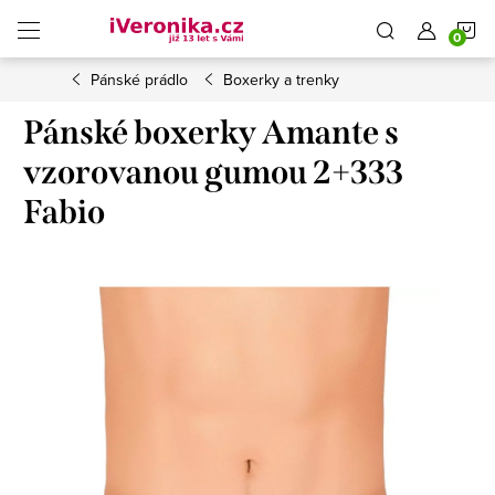
Přejít
N
na
obsah
Pánské prádlo
Boxerky a trenky
K
Pánské boxerky Amante s
vzorovanou gumou 2+333
Fabio