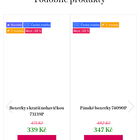
🔥 Novinka
🇨🇿 Česká značka
🇨🇿 Česká značka
🍂 Z modalu
🍂 Z modalu
-28 %
-28 %
Boxerky s kratší nohavičkou
Pánské boxerky 74090P
73139P
471 Kč
482 Kč
339 Kč
347 Kč