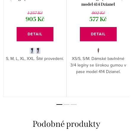
model 414 Dzianel
1 257 Kč
802 Kč
905 Kč
577 Kč
DETAIL
DETAIL
S, M, L, XL, XXL. Šité provedení.
XS/S, S/M. Dámské bavlněné
3/4 legíny se širokou gumou v
pase model 414 Dzianel.
é