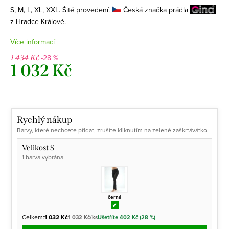
S, M, L, XL, XXL. Šité provedení.
Česká značka prádla
z Hradce Králové.
Více informací
-28 %
1 434 Kč
1 032 Kč
Měrná
cena:
Rychlý nákup
Barvy, které nechcete přidat, zrušíte kliknutím na zelené zaškrtávátko.
Velikost S
1 barva vybrána
černá
Celkem:
1 032 Kč
1 032 Kč/ks
Ušetříte 402 Kč (28 %)