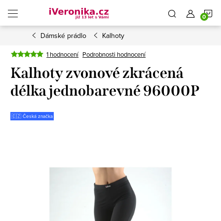
Přejít
N
na
obsah
Dámské prádlo
Kalhoty
K
1 hodnocení
Podrobnosti hodnocení
Kalhoty zvonové zkrácená
délka jednobarevné 96000P
🇨🇿 Česká značka