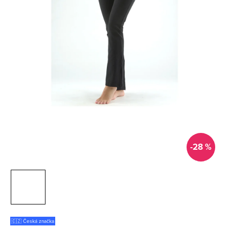
-28 %
🇨🇿 Česká značka