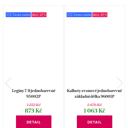
🇨🇿 Česká značka
-27 %
🇨🇿 Česká značka
-27 %
Legíny 7/8 jednobarevné
Kalhoty zvonové jednobarevné
95002P
základní délka 96001P
1 212 Kč
1 476 Kč
873 Kč
1 063 Kč
DETAIL
DETAIL