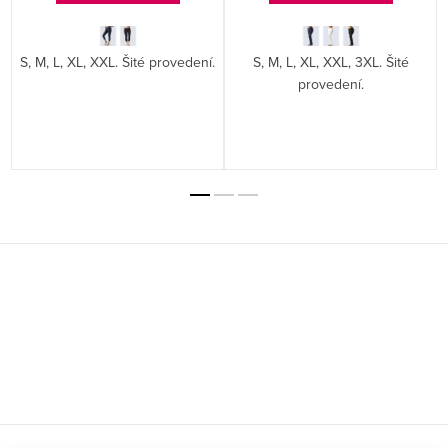
S, M, L, XL, XXL. Šité provedení.
S, M, L, XL, XXL, 3XL. Šité
provedení.
Z
á
p
a
t
í