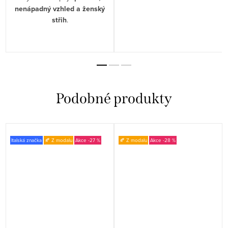
nenápadný vzhled a ženský
střih
.
Italská značka
🍂 Z modalu
-27 %
🍂 Z modalu
-28 %