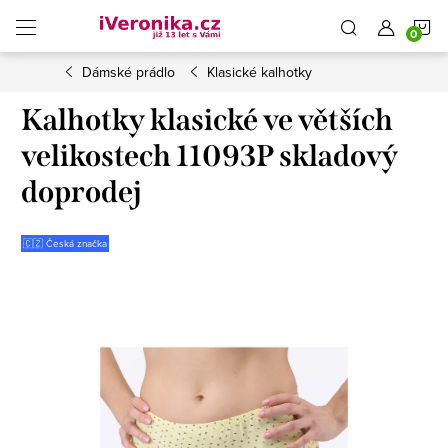
Přejít
N
na
obsah
Dámské prádlo
Klasické kalhotky
K
Kalhotky klasické ve větších
velikostech 11093P skladový
doprodej
🇨🇿 Česká značka