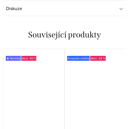
Diskuze
Související produkty
🔥 Novinka
-43 %
Evropská značka
-28 %