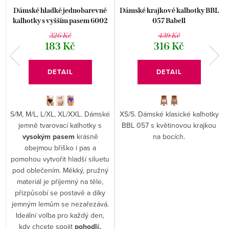
Dámské hladké jednobarevné
Dámské krajkové kalhotky BBL
kalhotky s vyšším pasem 6002
057 Babell
326 Kč
439 Kč
183 Kč
316 Kč
DETAIL
DETAIL
S/M, M/L, L/XL, XL/XXL. Dámské
XS/S. Dámské klasické kalhotky
jemně tvarovací kalhotky s
BBL 057 s květinovou krajkou
vysokým pasem
krásně
na bocích.
obejmou bříško i pas a
pomohou vytvořit hladší siluetu
pod oblečením. Měkký, pružný
materiál je příjemný na těle,
přizpůsobí se postavě a díky
jemným lemům se nezařezává.
Ideální volba pro každý den,
kdy chcete spojit
pohodlí,