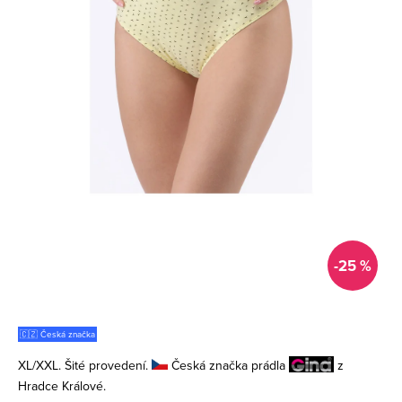
-25 %
🇨🇿 Česká značka
XL/XXL. Šité provedení.
Česká značka prádla
z
Hradce Králové.