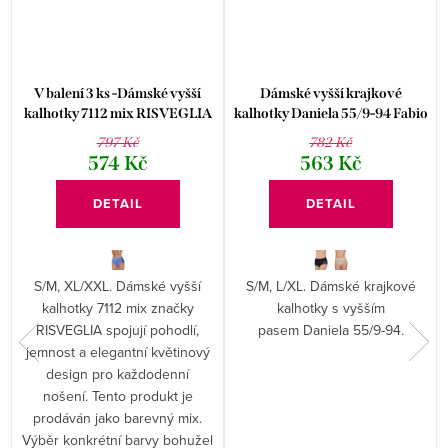
V balení 3 ks -Dámské vyšší
Dámské vyšší krajkové
kalhotky 7112 mix RISVEGLIA
kalhotky Daniela 55/9-94 Fabio
– Styl a komfort
797 Kč
782 Kč
574 Kč
563 Kč
DETAIL
DETAIL
S/M, XL/XXL. Dámské vyšší
S/M, L/XL. Dámské krajkové
kalhotky 7112 mix značky
kalhotky s vyšším
RISVEGLIA spojují pohodlí,
pasem Daniela 55/9-94.
jemnost a elegantní květinový
design pro každodenní
nošení. Tento produkt je
prodáván jako barevný mix.
Výběr konkrétní barvy bohužel