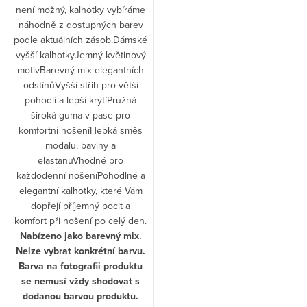
není možný, kalhotky vybíráme
náhodně z dostupných barev
podle aktuálních zásob.Dámské
vyšší kalhotkyJemný květinový
motivBarevný mix elegantních
odstínůVyšší střih pro větší
pohodlí a lepší krytíPružná
široká guma v pase pro
komfortní nošeníHebká směs
modalu, bavlny a
elastanuVhodné pro
každodenní nošeníPohodlné a
elegantní kalhotky, které Vám
dopřejí příjemný pocit a
komfort při nošení po celý den.
Nabízeno jako barevný mix.
Nelze vybrat konkrétní barvu.
Barva na fotografii produktu
se nemusí vždy shodovat s
dodanou barvou produktu.