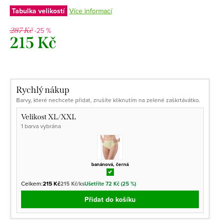
Tabulka velikostí
Více informací
-25 %
287 Kč
215 Kč
Měrná
cena:
Rychlý nákup
Barvy, které nechcete přidat, zrušíte kliknutím na zelené zaškrtávátko.
Velikost XL/XXL
1 barva vybrána
banánová, černá
Celkem:
215 Kč
215 Kč/ks
Ušetříte 72 Kč (25 %)
Přidat do košíku