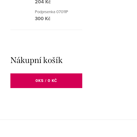
204 Kč
Podprsenka 07011P
300 Kč
Nákupní košík
0
KS /
0 KČ
Z