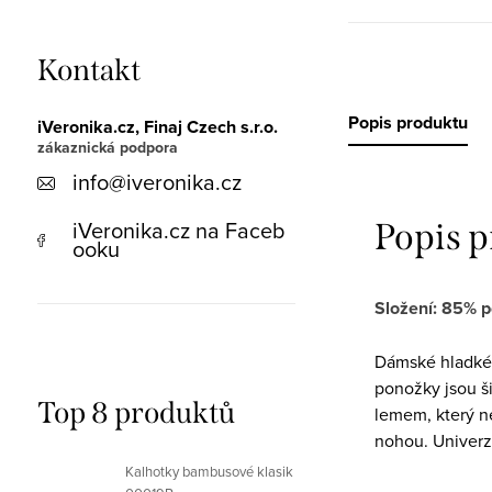
Kontakt
Popis produktu
iVeronika.cz, Finaj Czech s.r.o.
info
@
iveronika.cz
iVeronika.cz na Faceb
Popis 
ooku
Složení: 85% p
Dámské hladké
ponožky jsou š
Top 8 produktů
lemem, který n
nohou. Univerzá
Kalhotky bambusové klasik