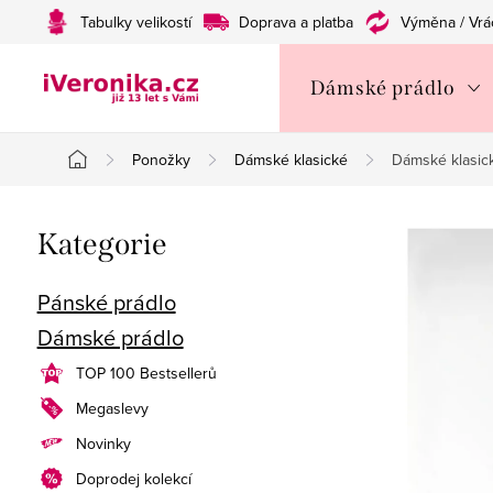
Přejít
Tabulky velikostí
Doprava a platba
Výměna / Vrá
na
obsah
Dámské prádlo
Ponožky
Dámské klasické
Dámské klasick
Domů
P
Přeskočit
Kategorie
o
kategorie
s
Pánské prádlo
Dámské prádlo
t
TOP 100 Bestsellerů
r
Megaslevy
a
Novinky
n
Doprodej kolekcí