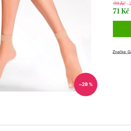
–
99 Kč
71 Kč
Měrná
cena:
Značka:
G
–28 %