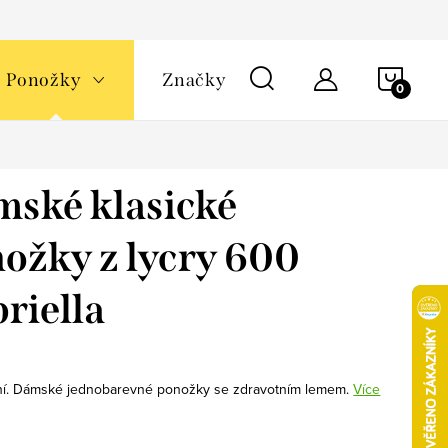
NÁKU
Ponožky
Značky
KOŠÍ
ské klasické
ožky z lycry 600
riella
ní. Dámské jednobarevné ponožky se zdravotním lemem.
Více