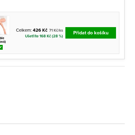
Celkem:
426 Kč
71 Kč/ks
Přidat do košíku
Ušetříte 168 Kč (28 %)
ble
lová)