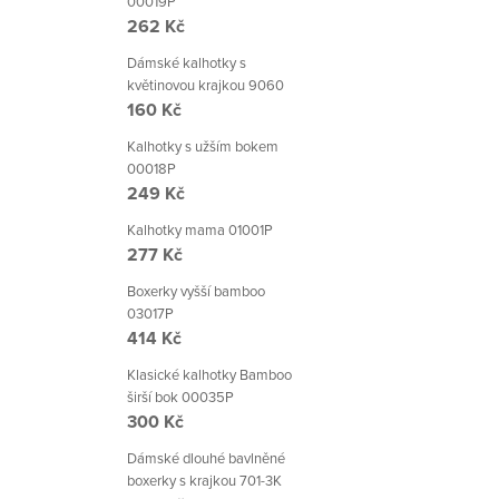
00019P
262 Kč
Dámské kalhotky s
květinovou krajkou 9060
160 Kč
Kalhotky s užším bokem
00018P
249 Kč
Kalhotky mama 01001P
277 Kč
Boxerky vyšší bamboo
03017P
414 Kč
Klasické kalhotky Bamboo
širší bok 00035P
300 Kč
Dámské dlouhé bavlněné
boxerky s krajkou 701-3K