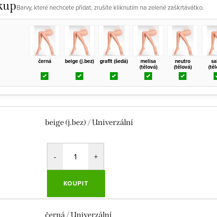
kup
Barvy, které nechcete přidat, zrušíte kliknutím na zelené zaškrtávátko.
černá
beige (j.bez)
grafit (šedá)
melisa
neutro
sa
(tělová)
(tělová)
(tě
beige (j.bez) / Univerzální
KOUPIT
černá / Univerzální