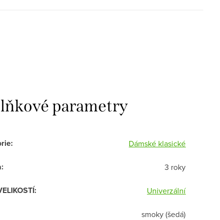
lňkové parametry
rie
:
Dámské klasické
a
:
3 roky
VELIKOSTÍ
:
Univerzální
smoky (šedá)