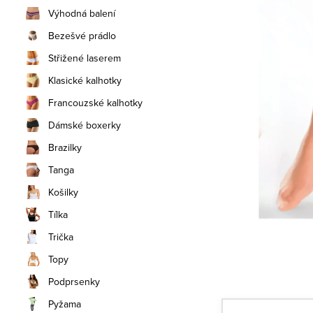
n
Výhodná balení
í
Bezešvé prádlo
Střižené laserem
p
Klasické kalhotky
a
Francouzské kalhotky
n
Dámské boxerky
e
Brazilky
Tanga
l
Košilky
Tílka
Trička
Topy
Podprsenky
Pyžama