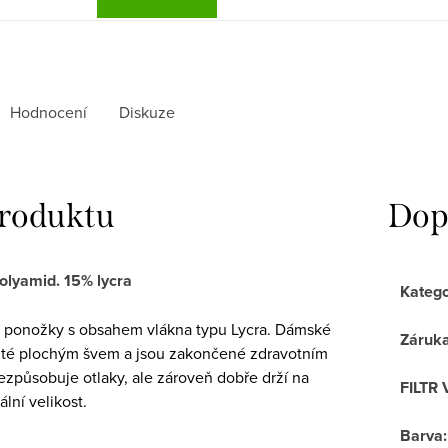
Hodnocení
Diskuze
produktu
Dop
olyamid. 15% lycra
Katego
 ponožky s obsahem vlákna typu Lycra. Dámské
Záruk
ité plochým švem a jsou zakončené zdravotním
ezpůsobuje otlaky, ale zároveň dobře drží na
FILTR 
lní velikost.
Barva
: