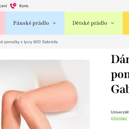
cení
Kontakty
Obchodní podmínky
Ochrana os. údajů
Pánské prádlo
Dětské prádlo
é ponožky z lycry 600 Gabriella
Dám
pon
Gab
Univerzál
informací