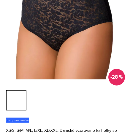
-28 %
Evropská značka
XS/S, S/M, M/L, L/XL, XL/XXL. Dámské vzorované kalhotky se