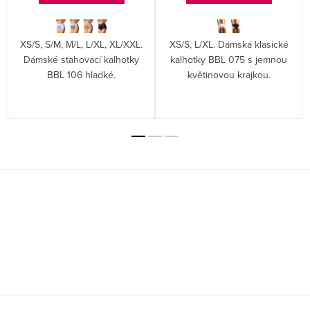
XS/S, S/M, M/L, L/XL, XL/XXL.
XS/S, L/XL. Dámská klasické
Dámské stahovací kalhotky
kalhotky BBL 075 s jemnou
BBL 106 hladké.
květinovou krajkou.
Z
á
p
a
t
í