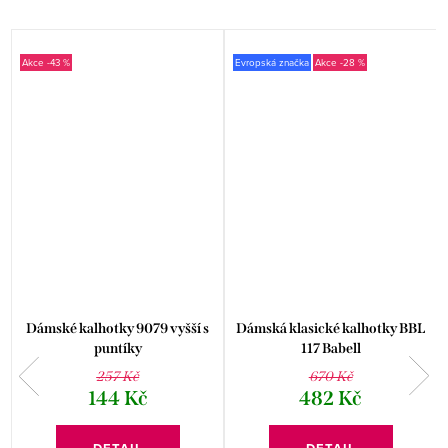
-43 %
Evropská značka
-28 %
Dámské kalhotky 9079 vyšší s
Dámská klasické kalhotky BBL
puntíky
117 Babell
257 Kč
670 Kč
144 Kč
482 Kč