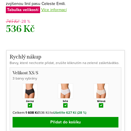
zvýšenou linií pasu Celeste Emili.
Tabulka velikostí
Více informací
-28 %
745 Kč
536 Kč
Měrná
cena:
Rychlý nákup
Barvy, které nechcete přidat, zrušíte kliknutím na zelené zaškrtávátko.
Velikost XS/S
3 barvy vybrány
černá
bílá
tělová
Celkem:
1 608 Kč
536 Kč/ks
Ušetříte 627 Kč (28 %)
Přidat do košíku