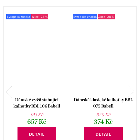
Evropská značka
-28 %
Evropská značka
-28 %
L
Dámské vyšší stahující
Dámská klasické kalhotky BBL
kalhotky BBL 106 Babell
075 Babell
913 Kč
520 Kč
657 Kč
374 Kč
DETAIL
DETAIL