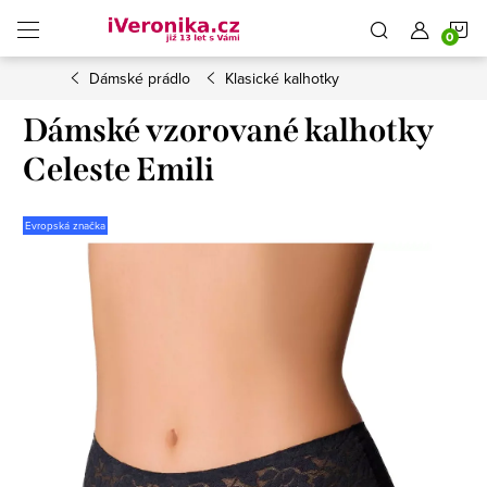
Přejít
N
na
obsah
Dámské prádlo
Klasické kalhotky
K
Dámské vzorované kalhotky
Celeste Emili
Evropská značka