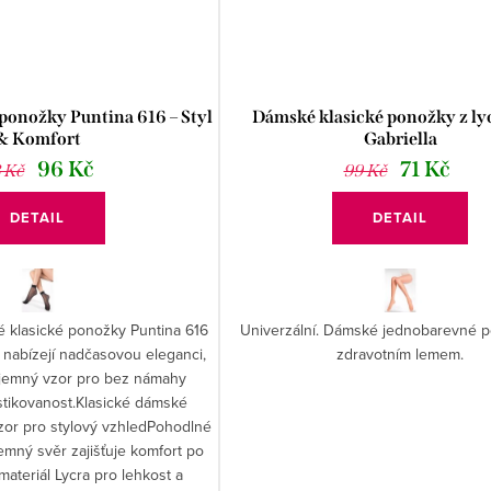
ponožky Puntina 616 – Styl
Dámské klasické ponožky z ly
& Komfort
Gabriella
96 Kč
71 Kč
3 Kč
99 Kč
DETAIL
DETAIL
é klasické ponožky Puntina 616
Univerzální. Dámské jednobarevné 
nabízejí nadčasovou eleganci,
zdravotním lemem.
 jemný vzor pro bez námahy
stikovanost.Klasické dámské
zor pro stylový vzhledPohodlné
mný svěr zajišťuje komfort po
ateriál Lycra pro lehkost a