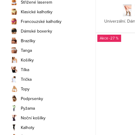
Střižené laserem
Klasické kalhotky
Univerzální. D
Francouzské kalhotky
Dámské boxerky
-27 %
Brazilky
Tanga
Košilky
Tílka
Trička
Topy
Podprsenky
Pyžama
Noční košilky
Kalhoty