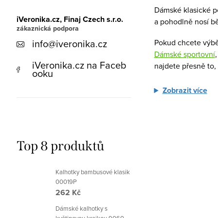
á
Dámské klasické po
d
iVeronika.cz, Finaj Czech s.r.o.
a pohodlně nosí b
a
info
@
iveronika.cz
Pokud chcete výbě
c
Dámské sportovní
í
iVeronika.cz na Faceb
najdete přesně to,
ooku
p
Zobrazit více
r
v
k
y
Top 8 produktů
v
ý
Kalhotky bambusové klasik
00019P
p
262 Kč
i
Dámské kalhotky s