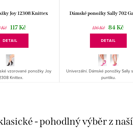
žky Joy 12308 Knittex
Dámské ponožky Sally 702 Ga
117 Kč
84 Kč
 Kč
116 Kč
DETAIL
DETAIL
mské vzorované ponožky Joy
Univerzální. Dámské ponožky Sally
2308 Knittex.
puntiku.
lasické - pohodlný výběr z naš