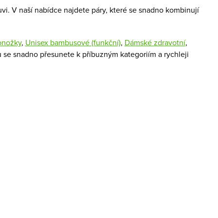
vi. V naší nabídce najdete páry, které se snadno kombinují
onožky
,
Unisex bambusové (funkční)
,
Dámské zdravotní
,
u se snadno přesunete k příbuzným kategoriím a rychleji