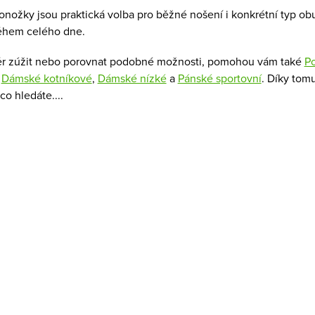
nožky jsou praktická volba pro běžné nošení i konkrétní typ obu
ěhem celého dne.
r zúžit nebo porovnat podobné možnosti, pomohou vám také
P
,
Dámské kotníkové
,
Dámské nízké
a
Pánské sportovní
. Díky tom
 co hledáte.
...