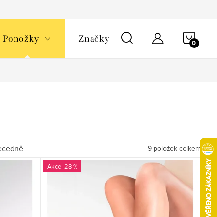
NÁKU
Ponožky
Značky
KOŠÍ
ecedně
9
položek celkem
-28 %