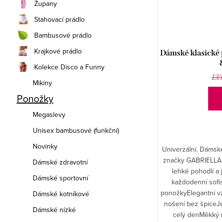
Župany
Stahovací prádlo
Bambusové prádlo
Krajkové prádlo
Dámské klasické 
Kolekce Disco a Funny
13
Mikiny
Ponožky
Megaslevy
Unisex bambusové (funkční)
Novinky
Univerzální. Dámsk
značky GABRIELLA 
Dámské zdravotní
lehké pohodlí a
Dámské sportovní
každodenní sofi
ponožkyElegantní v
Dámské kotníkové
nošení bez špiceJe
Dámské nízké
celý denMěkký m