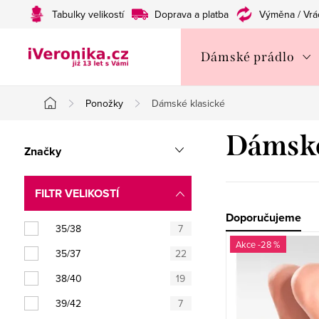
Přejít
Tabulky velikostí
Doprava a platba
Výměna / Vrá
na
obsah
Dámské prádlo
Ponožky
Dámské klasické
Domů
P
Dámské
Značky
o
s
FILTR VELIKOSTÍ
t
Ř
Doporučujeme
35/38
7
V
r
a
-28 %
35/37
22
ý
a
z
38/40
19
p
n
e
39/42
7