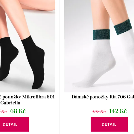
é ponožky Mikrofibra 601
Dámské ponožky Ria 706 Gab
Gabriella
68 Kč
142 Kč
 Kč
197 Kč
DETAIL
DETAIL