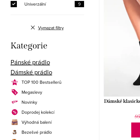
i
n
n
Univerzální
9
s
í
í
p
Vymazat filtry
p
p
r
a
r
Přeskočit
Kategorie
o
kategorie
n
o
Pánské prádlo
d
e
d
Dámské prádlo
u
l
u
TOP 100 Bestsellerů
k
k
Megaslevy
t
Dámské klasick
t
Novinky
ů
Doprodej kolekcí
ů
95
Výhodná balení
Bezešvé prádlo