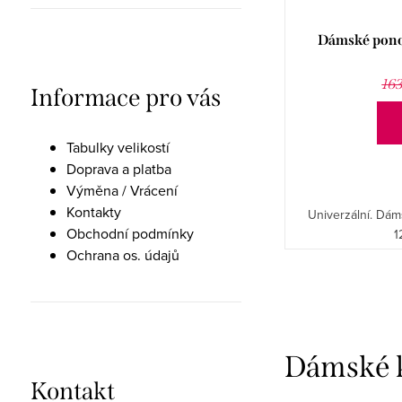
Dámské pono
163
Informace pro vás
Tabulky velikostí
Doprava a platba
Výměna / Vrácení
Kontakty
Univerzální. Dá
Obchodní podmínky
1
Ochrana os. údajů
O
v
Dámské k
l
Kontakt