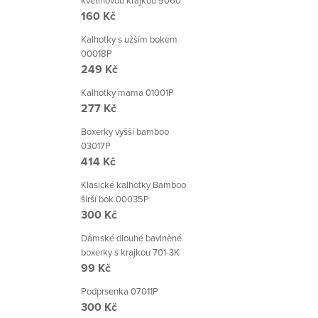
s
květinovou krajkou 9060
160 Kč
u
Kalhotky s užším bokem
00018P
249 Kč
Kalhotky mama 01001P
277 Kč
Boxerky vyšší bamboo
03017P
414 Kč
Klasické kalhotky Bamboo
širší bok 00035P
300 Kč
Dámské dlouhé bavlněné
boxerky s krajkou 701-3K
99 Kč
Podprsenka 07011P
300 Kč