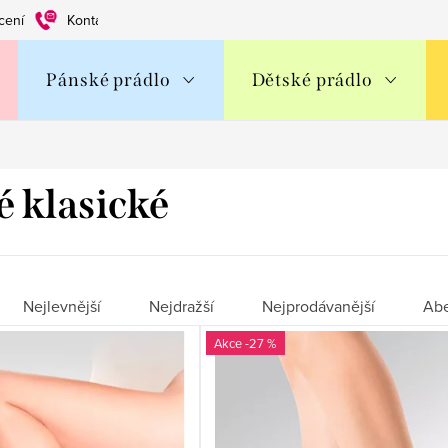
cení
Kontakty
Obchodní podmínky
Ochrana os. údajů
Pánské prádlo
Dětské prádlo
 klasické
Nejlevnější
Nejdražší
Nejprodávanější
Ab
-27 %