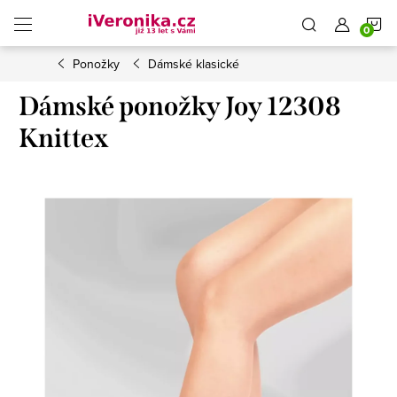
Přejít
N
na
obsah
Ponožky
Dámské klasické
K
Dámské ponožky Joy 12308
Knittex