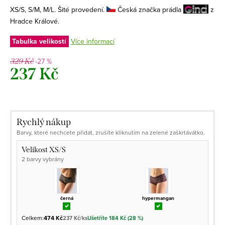
XS/S, S/M, M/L. Šité provedení.
Česká značka prádla
z
Hradce Králové.
Tabulka velikostí
Více informací
-27 %
329 Kč
237 Kč
Měrná
cena:
Rychlý nákup
Barvy, které nechcete přidat, zrušíte kliknutím na zelené zaškrtávátko.
Velikost XS/S
2 barvy vybrány
černá
hypermangan
Celkem:
474 Kč
237 Kč/ks
Ušetříte 184 Kč (28 %)