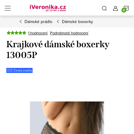
Přejít
N
na
obsah
Dámské prádlo
Dámské boxerky
K
1 hodnocení
Podrobnosti hodnocení
Krajkové dámské boxerky
13005P
🇨🇿 Česká značka