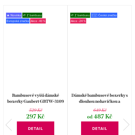
🔥 Novinka
🌱 Z bambusu
🌱 Z bambusu
🇨🇿 Česká značka
Evropská značka
-43 %
-24 %
Bambusové vyšší dámské
Dámské bambusové boxerky s
boxerky Gaubert GBTW-3109
dlouhou nohavičkou a
zpevněným pasem 03020P
529 Kč
649 Kč
skladový doprodej
297 Kč
487 Kč
od
DETAIL
DETAIL