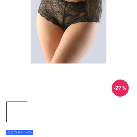
-27 %
🇨🇿 Česká značka