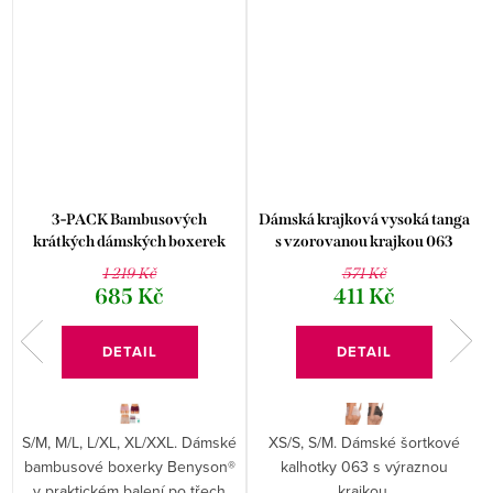
3-PACK Bambusových
Dámská krajková vysoká tanga
krátkých dámských boxerek
s vzorovanou krajkou 063
Beny-7203
Ewana
1 219 Kč
571 Kč
685 Kč
411 Kč
DETAIL
DETAIL
S/M, M/L, L/XL, XL/XXL. Dámské
XS/S, S/M. Dámské šortkové
bambusové boxerky Benyson®
kalhotky 063 s výraznou
v praktickém balení po třech
krajkou.