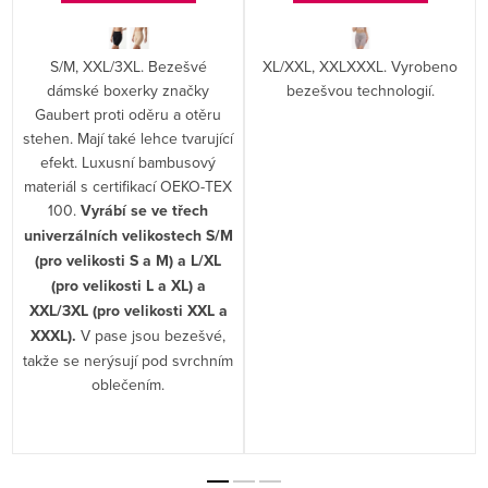
S/M, XXL/3XL. Bezešvé
XL/XXL, XXLXXXL. Vyrobeno
dámské boxerky značky
bezešvou technologií.
Gaubert proti oděru a otěru
stehen. Mají také lehce tvarující
efekt. Luxusní bambusový
materiál s certifikací OEKO-TEX
100.
Vyrábí se ve třech
univerzálních velikostech S/M
(pro velikosti S a M) a L/XL
(pro velikosti L a XL) a
XXL/3XL (pro velikosti XXL a
XXXL).
V pase jsou bezešvé,
takže se nerýsují pod svrchním
oblečením.