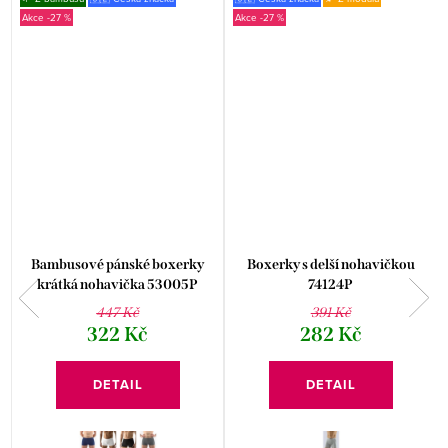
-27 %
-27 %
Bambusové pánské boxerky
Boxerky s delší nohavičkou
krátká nohavička 53005P
74124P
447 Kč
391 Kč
322 Kč
282 Kč
DETAIL
DETAIL