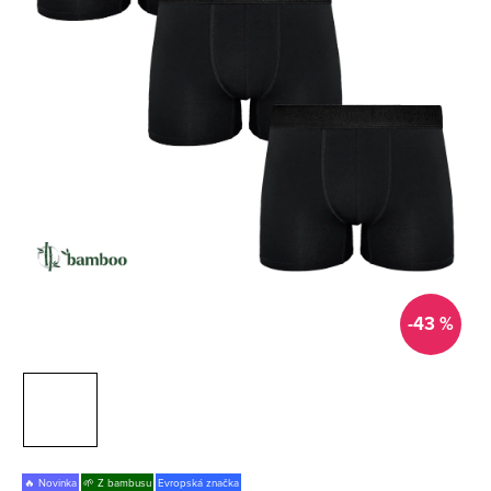
-43 %
🔥 Novinka
🌱 Z bambusu
Evropská značka