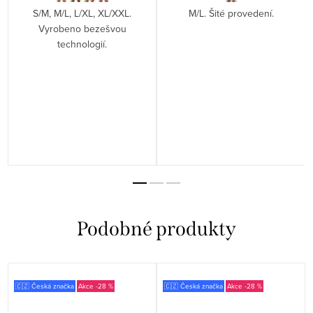
S/M, M/L, L/XL, XL/XXL.
M/L. Šité provedení.
Vyrobeno bezešvou
technologií.
🇨🇿 Česká značka
-28 %
🇨🇿 Česká značka
-28 %