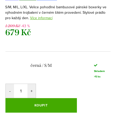
S/M, M/L, L/XL. Velice pohodlné bambusové pánské boxerky ve
výhodném trojbalení v černém šitém provedení. Stylové prádlo
pro každý den.
Více informací
-43 %
1 209 Kč
679 Kč
Měrná
cena:
černá / S/M
Skladem
>5 ks
KOUPIT