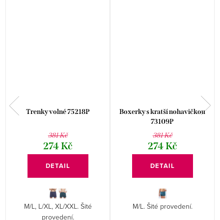
Trenky volné 75218P
Boxerky s kratší nohavičkou
73109P
381 Kč
381 Kč
274 Kč
274 Kč
DETAIL
DETAIL
M/L, L/XL, XL/XXL. Šité
M/L. Šité provedení.
provedení.