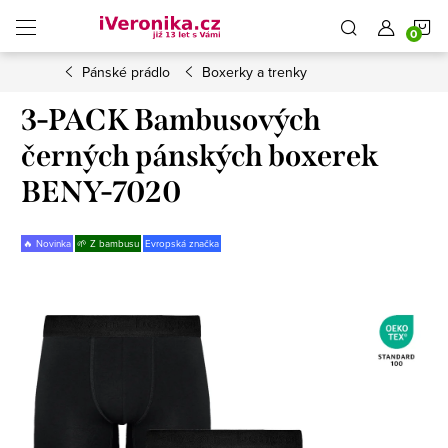
Přejít
N
na
obsah
Pánské prádlo
Boxerky a trenky
K
3-PACK Bambusových
černých pánských boxerek
BENY-7020
🔥 Novinka
🌱 Z bambusu
Evropská značka