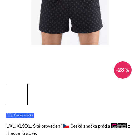
-28 %
🇨🇿 Česká značka
L/XL, XL/XXL. Šité provedení.
Česká značka prádla
z
Hradce Králové.