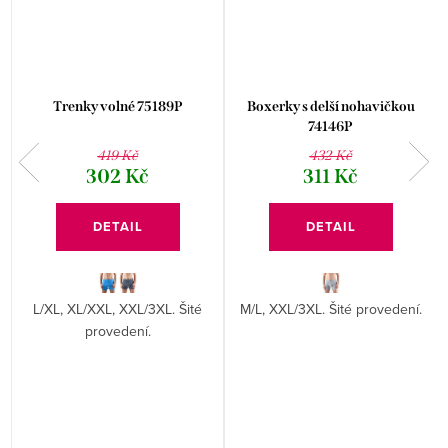
Trenky volné 75189P
Boxerky s delší nohavičkou
74146P
419 Kč
432 Kč
302 Kč
311 Kč
DETAIL
DETAIL
L/XL, XL/XXL, XXL/3XL. Šité
M/L, XXL/3XL. Šité provedení.
provedení.