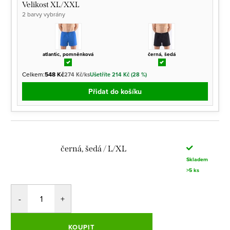
Velikost XL/XXL
2 barvy vybrány
atlantic, pomněnková
černá, šedá
Celkem:
548 Kč
274 Kč/ks
Ušetříte 214 Kč (28 %)
Přidat do košíku
černá, šedá / L/XL
Skladem
>5 ks
KOUPIT