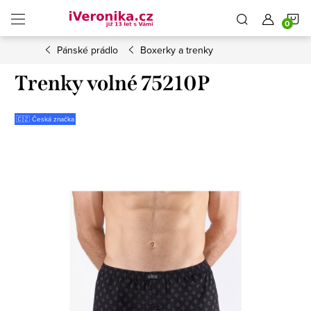
Přejít
N
na
obsah
Pánské prádlo
Boxerky a trenky
K
Trenky volné 75210P
🇨🇿 Česká značka