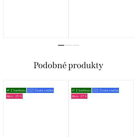
🌱 Z bambusu
🇨🇿 Česká značka
🌱 Z bambusu
🇨🇿 Česká značka
-25 %
-27 %