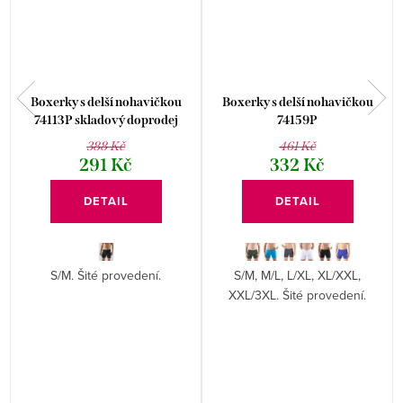
Boxerky s delší nohavičkou
Boxerky s delší nohavičkou
74113P skladový doprodej
74159P
388 Kč
461 Kč
291 Kč
332 Kč
DETAIL
DETAIL
S/M. Šité provedení.
S/M, M/L, L/XL, XL/XXL,
XXL/3XL. Šité provedení.