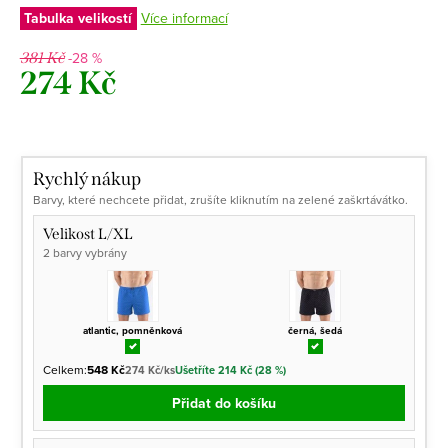
Tabulka velikostí
Více informací
-28 %
381 Kč
274 Kč
Měrná
cena:
Rychlý nákup
Barvy, které nechcete přidat, zrušíte kliknutím na zelené zaškrtávátko.
Velikost L/XL
2 barvy vybrány
atlantic, pomněnková
černá, šedá
Celkem:
548 Kč
274 Kč/ks
Ušetříte 214 Kč (28 %)
Přidat do košíku