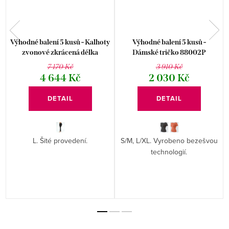
Výhodné balení 5 kusů - Kalhoty
Výhodné balení 5 kusů -
zvonové zkrácená délka
Dámské tričko 88002P
jednobarevné 96000P
7 170 Kč
3 910 Kč
4 644 Kč
2 030 Kč
DETAIL
DETAIL
L. Šité provedení.
S/M, L/XL. Vyrobeno bezešvou
technologií.