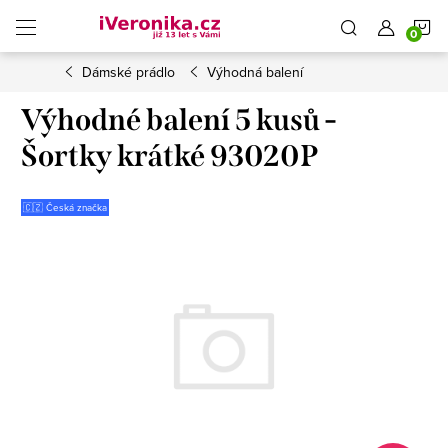
Přejít
N
na
obsah
Dámské prádlo
Výhodná balení
K
Výhodné balení 5 kusů -
Šortky krátké 93020P
🇨🇿 Česká značka