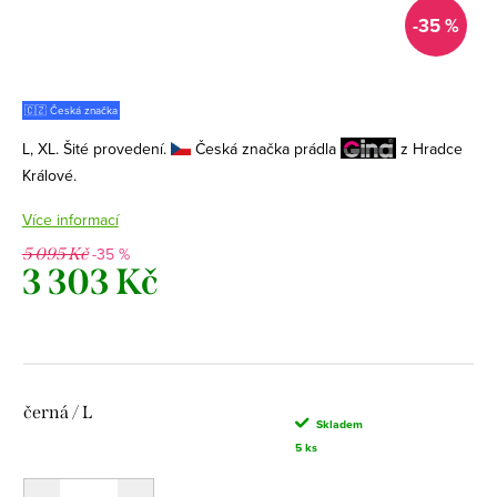
-35 %
🇨🇿 Česká značka
L, XL. Šité provedení.
Česká značka prádla
z Hradce
Králové.
Více informací
-35 %
5 095 Kč
3 303 Kč
Měrná
cena:
černá / L
Skladem
5 ks