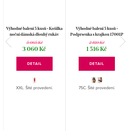
Výhodné balení 5 kusů - Košilka
Výhodné balení 5 kusů -
noční dámská dlouhý rukáv
Podprsenka s krajkou 17001P
19133P
5 065 Kč
2 810 Kč
3 060 Kč
1 516 Kč
DETAIL
DETAIL
XXL. Šité provedení.
75C. Šité provedení.
ý