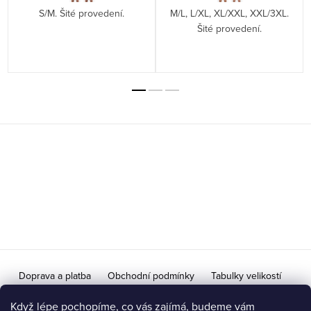
S/M. Šité provedení.
M/L, L/XL, XL/XXL, XXL/3XL.
Šité provedení.
Z
á
p
a
t
í
Doprava a platba
Obchodní podmínky
Tabulky velikostí
Doprava na Slovensko / Výměna vrácení zboží pro SR
Když lépe pochopíme, co vás zajímá, budeme vám