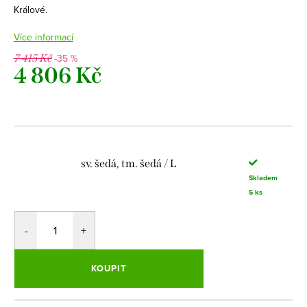
Králové.
Více informací
-35 %
7 415 Kč
4 806 Kč
Měrná
cena:
sv. šedá, tm. šedá / L
Skladem
5 ks
KOUPIT