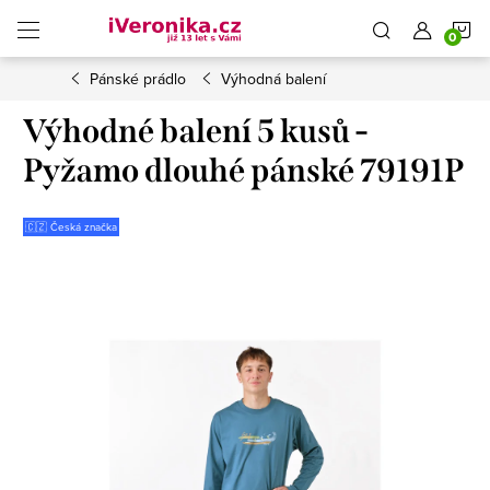
Přejít
N
na
obsah
Pánské prádlo
Výhodná balení
K
Výhodné balení 5 kusů -
Pyžamo dlouhé pánské 79191P
🇨🇿 Česká značka