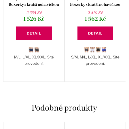
Boxerky s kratší nohavičkou
Boxerky s kratší nohavičkou
73138P
73129P
2 355 Kč
2 410 Kč
1 526 Kč
1 562 Kč
DETAIL
DETAIL
M/L, L/XL, XL/XXL. Šité
S/M, M/L, L/XL, XL/XXL. Šité
provedení.
provedení.