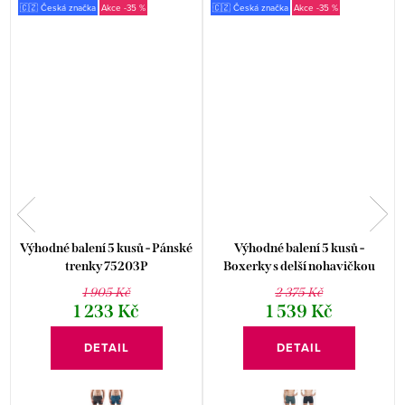
🇨🇿 Česká značka
-35 %
🇨🇿 Česká značka
-35 %
Výhodné balení 5 kusů - Pánské
Výhodné balení 5 kusů -
trenky 75203P
Boxerky s delší nohavičkou
74179P
1 905 Kč
2 375 Kč
1 233 Kč
1 539 Kč
DETAIL
DETAIL