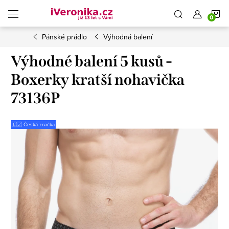
Přejít
N
na
obsah
Pánské prádlo
Výhodná balení
K
Výhodné balení 5 kusů -
Boxerky kratší nohavička
73136P
🇨🇿 Česká značka