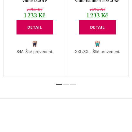
volné 75201P
volné nadměrné 75208P
1 905 Kč
1 905 Kč
1 233 Kč
1 233 Kč
DETAIL
DETAIL
S/M. Šité provedení.
XXL/3XL. Šité provedení.
Z
á
p