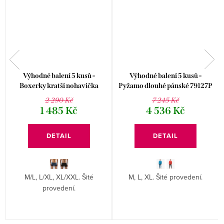
á
Výhodné balení 5 kusů -
Výhodné balení 5 kusů -
m
Boxerky kratší nohavička
Pyžamo dlouhé pánské 79127P
73068P
2 290 Kč
7 245 Kč
1 485 Kč
4 536 Kč
DETAIL
DETAIL
M/L, L/XL, XL/XXL. Šité
M, L, XL. Šité provedení.
provedení.