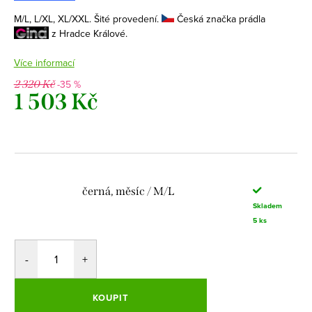
M/L, L/XL, XL/XXL. Šité provedení.
Česká značka prádla
z Hradce Králové.
Více informací
-35 %
2 320 Kč
1 503 Kč
Měrná
cena:
černá, měsíc / M/L
Skladem
5 ks
KOUPIT