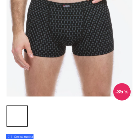
-35 %
🇨🇿 Česká značka