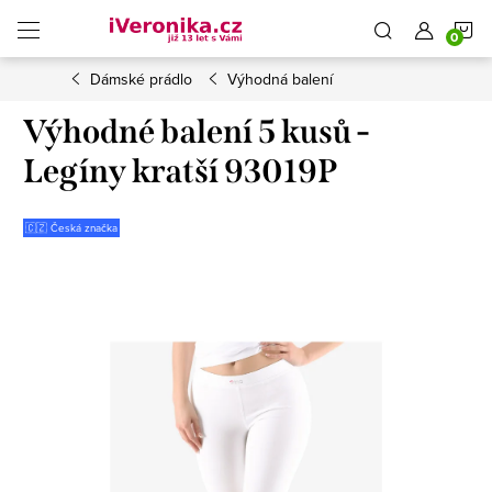
Přejít
N
na
obsah
Dámské prádlo
Výhodná balení
K
Výhodné balení 5 kusů -
Legíny kratší 93019P
🇨🇿 Česká značka