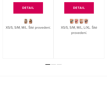
DETAIL
DETAIL
XS/S, S/M, M/L. Šité provedení.
XS/S, S/M, M/L, L/XL. Šité
provedení.
Z
á
p
a