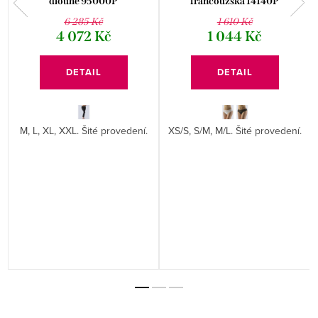
dlouhé 95000P
francouzská 14140P
6 285 Kč
1 610 Kč
4 072 Kč
1 044 Kč
DETAIL
DETAIL
M, L, XL, XXL. Šité provedení.
XS/S, S/M, M/L. Šité provedení.