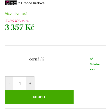
z Hradce Králové.
Více informací
-35 %
5 180 Kč
3 357 Kč
Měrná
cena:
černá / S
Skladem
5 ks
KOUPIT