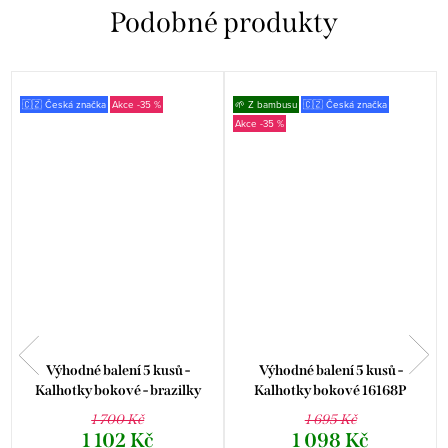
🇨🇿 Česká značka
-35 %
🌱 Z bambusu
🇨🇿 Česká značka
-35 %
Výhodné balení 5 kusů -
Výhodné balení 5 kusů -
Kalhotky bokové - brazilky
Kalhotky bokové 16168P
16102P
1 700 Kč
1 695 Kč
1 102 Kč
1 098 Kč