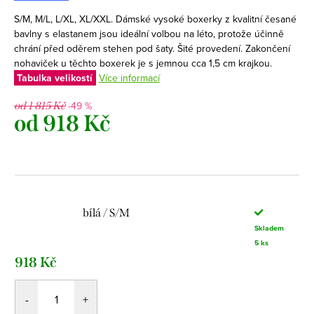
S/M, M/L, L/XL, XL/XXL. Dámské vysoké boxerky z kvalitní česané
bavlny s elastanem jsou ideální volbou na léto, protože účinně
chrání před oděrem stehen pod šaty. Šité provedení. Zakončení
nohaviček u těchto boxerek je s jemnou cca 1,5 cm krajkou.
Tabulka velikostí
Více informací
-49 %
od 1 815 Kč
od
918 Kč
Měrná
cena:
bílá / S/M
Skladem
5 ks
918 Kč