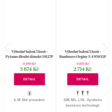
Výhodné balení 5 kusů -
Výhodné balení 5 kusů -
Pyžamo dlouhé dámské 19127P
Bambusové legíny 3/4 95032P
6 190 Kč
4 185 Kč
3 874 Kč
2 714 Kč
DETAIL
DETAIL
S, M. Šité provedení.
S/M, M/L, L/XL. Vyrobeno
bezešvou technologií.