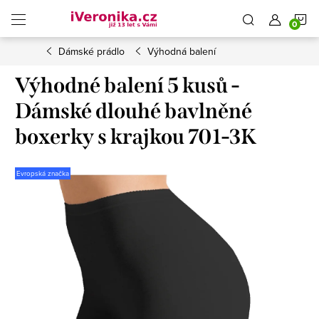
Přejít
N
na
obsah
Dámské prádlo
Výhodná balení
K
Výhodné balení 5 kusů -
Dámské dlouhé bavlněné
boxerky s krajkou 701-3K
Evropská značka