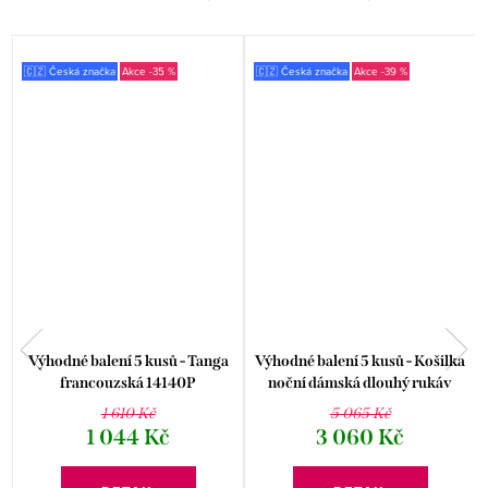
🇨🇿 Česká značka
-35 %
🇨🇿 Česká značka
-39 %
Výhodné balení 5 kusů - Tanga
Výhodné balení 5 kusů - Košilka
francouzská 14140P
noční dámská dlouhý rukáv
P
19133P
1 610 Kč
5 065 Kč
1 044 Kč
3 060 Kč