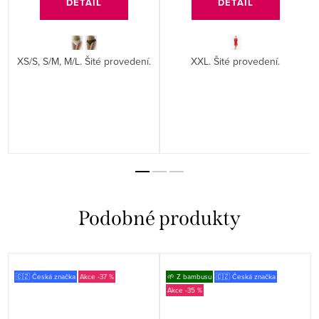
DETAIL
DETAIL
XS/S, S/M, M/L. Šité provedení.
XXL. Šité provedení.
🇨🇿 Česká značka
-37 %
🌱 Z bambusu
🇨🇿 Česká značka
-35 %