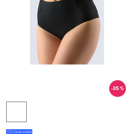
-35 %
🇨🇿 Česká značka