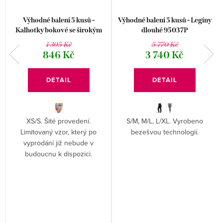
Výhodné balení 5 kusů -
Výhodné balení 5 kusů - Legíny
Kalhotky bokové se širokým
dlouhé 95037P
bokem Disco 17 16171P
1 305 Kč
5 770 Kč
846 Kč
3 740 Kč
DETAIL
DETAIL
XS/S. Šité provedení.
S/M, M/L, L/XL. Vyrobeno
Limitovaný vzor, který po
bezešvou technologií.
vyprodání již nebude v
budoucnu k dispozici.
.