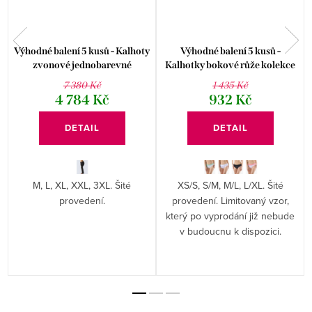
Výhodné balení 5 kusů - Kalhoty
Výhodné balení 5 kusů -
zvonové jednobarevné
Kalhotky bokové růže kolekce
základní délka 96001P
Disco 19 16181P
7 380 Kč
1 435 Kč
4 784 Kč
932 Kč
DETAIL
DETAIL
M, L, XL, XXL, 3XL. Šité
XS/S, S/M, M/L, L/XL. Šité
provedení.
provedení. Limitovaný vzor,
který po vyprodání již nebude
v budoucnu k dispozici.