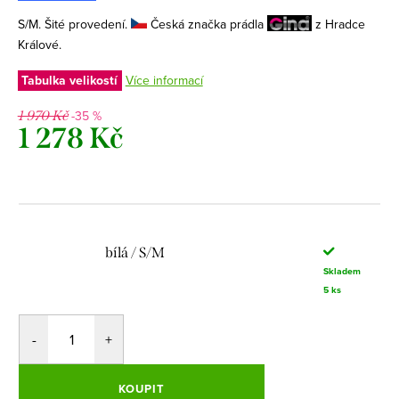
S/M. Šité provedení.
Česká značka prádla
z Hradce
Králové.
Tabulka velikostí
Více informací
-35 %
1 970 Kč
1 278 Kč
Měrná
cena:
bílá / S/M
Skladem
5 ks
KOUPIT