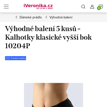
Přejít
N
na
obsah
Dámské prádlo
Výhodná balení
K
Výhodné balení 5 kusů -
Kalhotky klasické vyšší bok
10204P
🇨🇿 Česká značka