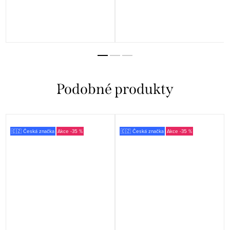
🇨🇿 Česká značka
-35 %
🇨🇿 Česká značka
-35 %