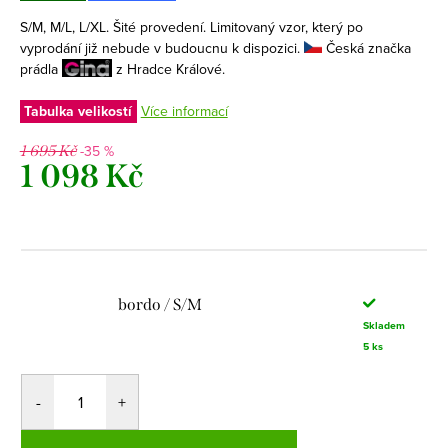
S/M, M/L, L/XL. Šité provedení. Limitovaný vzor, který po
vyprodání již nebude v budoucnu k dispozici.
Česká značka
prádla
z Hradce Králové.
Tabulka velikostí
Více informací
-35 %
1 695 Kč
1 098 Kč
Měrná
cena:
bordo / S/M
Skladem
5 ks