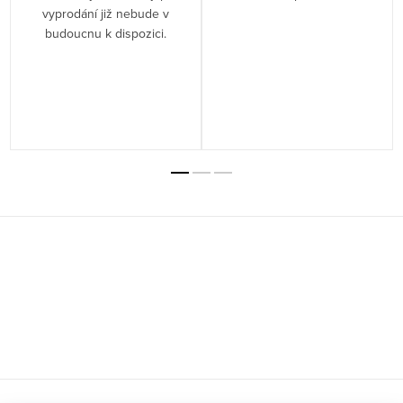
vyprodání již nebude v
budoucnu k dispozici.
Z
á
p
a
t
í