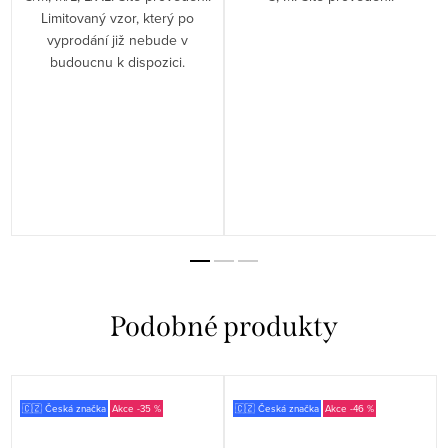
Limitovaný vzor, který po
vyprodání již nebude v
budoucnu k dispozici.
🇨🇿 Česká značka
-35 %
🇨🇿 Česká značka
-46 %