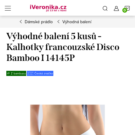
Přejít
N
na
obsah
Dámské prádlo
Výhodná balení
K
Výhodné balení 5 kusů -
Kalhotky francouzské Disco
Bamboo I 14145P
🌱 Z bambusu
🇨🇿 Česká značka