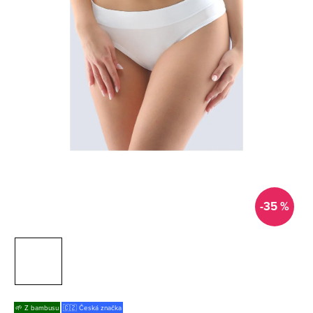
-35 %
🌱 Z bambusu
🇨🇿 Česká značka