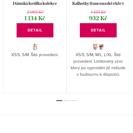
Dámská košilka kolekce
Kalhotky francouzské růže v
MINERVA 18995P
pase kolekce Disco 19 14163P
2 095 Kč
1 435 Kč
1 134 Kč
932 Kč
DETAIL
DETAIL
XS/S, S/M. Šité provedení.
XS/S, S/M, M/L, L/XL. Šité
provedení. Limitovaný vzor,
který po vyprodání již nebude
v budoucnu k dispozici.
Z
á