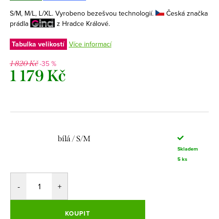
S/M, M/L, L/XL. Vyrobeno bezešvou technologií.
Česká značka
prádla
z Hradce Králové.
Tabulka velikostí
Více informací
-35 %
1 820 Kč
1 179 Kč
Měrná
cena:
bílá / S/M
Skladem
5 ks
KOUPIT