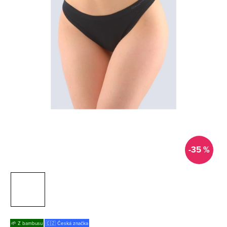
-35 %
🌱 Z bambusu
🇨🇿 Česká značka