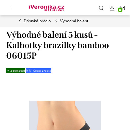
Přejít
N
na
obsah
Dámské prádlo
Výhodná balení
K
Výhodné balení 5 kusů -
Kalhotky brazilky bamboo
06015P
🌱 Z bambusu
🇨🇿 Česká značka