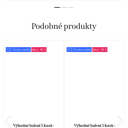
🇨🇿 Česká značka
-45 %
🇨🇿 Česká značka
-35 %
y
Výhodné balení 5 kusů -
Výhodné balení 5 kusů -