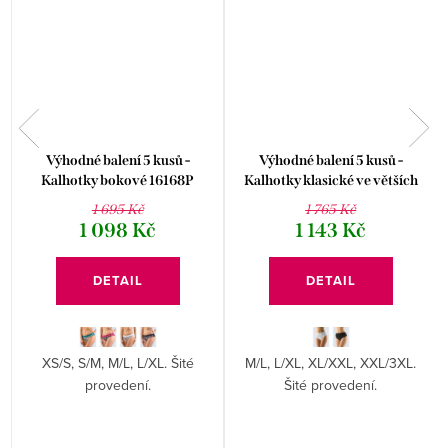
Výhodné balení 5 kusů -
Výhodné balení 5 kusů -
P
Kalhotky bokové 16168P
Kalhotky klasické ve větších
velikostech 11067P
1 695 Kč
1 765 Kč
1 098 Kč
1 143 Kč
DETAIL
DETAIL
XS/S, S/M, M/L, L/XL. Šité
M/L, L/XL, XL/XXL, XXL/3XL.
.
provedení.
Šité provedení.