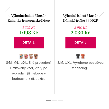
a
Výhodné balení 5 kusů -
Výhodné balení 5 kusů -
Kalhotky francouzské Disco
Dámské tričko 88002P
Bamboo I 14145P
1 695 Kč
3 910 Kč
1 098 Kč
2 030 Kč
DETAIL
DETAIL
S/M, M/L, L/XL. Šité provedení.
S/M, L/XL. Vyrobeno bezešvou
Limitovaný vzor, který po
technologií.
vyprodání již nebude v
budoucnu k dispozici.