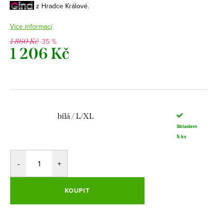
z Hradce Králové.
Více informací
-35 %
1 860 Kč
1 206 Kč
Měrná
cena:
bílá / L/XL
Skladem
5 ks
KOUPIT