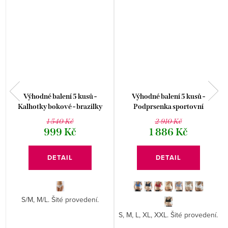
Výhodné balení 5 kusů -
Výhodné balení 5 kusů -
Kalhotky bokové - brazilky
Podprsenka sportovní
16101P
jednobarevná 97017P
1 540 Kč
2 910 Kč
999 Kč
1 886 Kč
DETAIL
DETAIL
S/M, M/L. Šité provedení.
S, M, L, XL, XXL. Šité provedení.