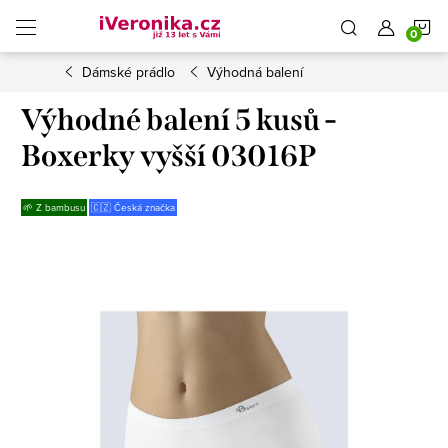
Přejít
N
na
obsah
Dámské prádlo
Výhodná balení
K
Výhodné balení 5 kusů -
Boxerky vyšší 03016P
🌱 Z bambusu
🇨🇿 Česká značka