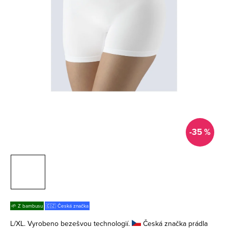
-35 %
🌱 Z bambusu
🇨🇿 Česká značka
L/XL. Vyrobeno bezešvou technologií.
Česká značka prádla