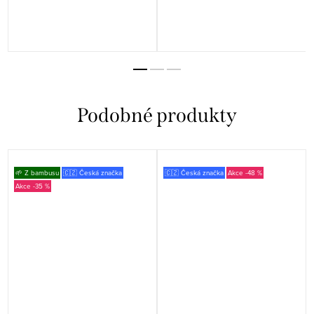
🌱 Z bambusu
🇨🇿 Česká značka
🇨🇿 Česká značka
-48 %
-35 %