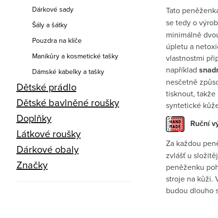
Dárkové sady
Tato peněženka
se tedy o výro
Šály a šátky
minimálně dvou
Pouzdra na klíče
úpletu a netoxi
Manikůry a kosmetické tašky
vlastnostmi př
například
snadn
Dámské kabelky a tašky
nesčetně způso
Dětské prádlo
tisknout, takž
Dětské bavlněné roušky
syntetické kůže 
Doplňky
Ruční v
Látkové roušky
Za každou pen
Dárkové obaly
zvlášť u složitě
Značky
peněženku pohro
stroje na kůži
budou dlouho sl