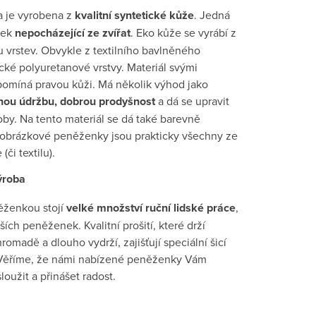
 je vyrobena z
kvalitní syntetické kůže
. Jedná
bek
nepocházející ze zvířat
. Eko kůže se vyrábí z
 vrstev. Obvykle z textilního bavlněného
cké polyuretanové vrstvy. Materiál svými
ipomíná pravou kůži. Má několik výhod jako
ou údržbu, dobrou prodyšnost
a dá se upravit
by. Na tento materiál se dá také barevně
e obrázkové peněženky jsou prakticky všechny ze
(či textilu).
ýroba
ěženkou stojí
velké množství ruční lidské práce
,
jších peněženek. Kvalitní prošití, které drží
madě a dlouho vydrží, zajišťují speciální šicí
. Věříme, že námi nabízené peněženky Vám
oužit a přinášet radost.