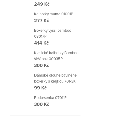
249 Kč
Kalhotky mama 01001P
277 Kč
Boxerky vyšší bamboo
03017P
414 Kč
Klasické kalhotky Bamboo
širší bok 00035P
300 Kč
Dámské dlouhé bavlněné
boxerky s krajkou 701-3K
99 Kč
Podprsenka 07011P
300 Kč