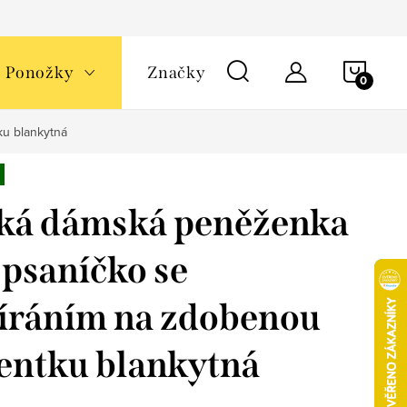
NÁKU
Ponožky
Značky
KOŠÍ
ku blankytná
ká dámská peněženka
 psaníčko se
íráním na zdobenou
entku blankytná