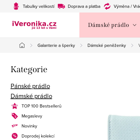
Přejít
Tabulky velikostí
Doprava a platba
Výměna / Vrá
na
obsah
Dámské prádlo
Galanterie a šperky
Dámské peněženky
Domů
P
Přeskočit
Kategorie
o
kategorie
s
Pánské prádlo
Dámské prádlo
t
TOP 100 Bestsellerů
r
Megaslevy
a
Novinky
n
Doprodej kolekcí