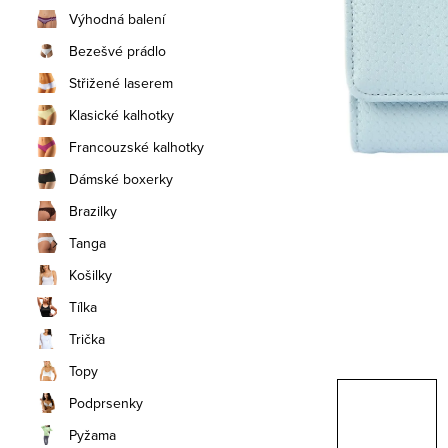
n
Výhodná balení
í
Bezešvé prádlo
Střižené laserem
p
Klasické kalhotky
a
Francouzské kalhotky
n
Dámské boxerky
e
Brazilky
Tanga
l
Košilky
Tílka
Trička
Topy
Podprsenky
Pyžama