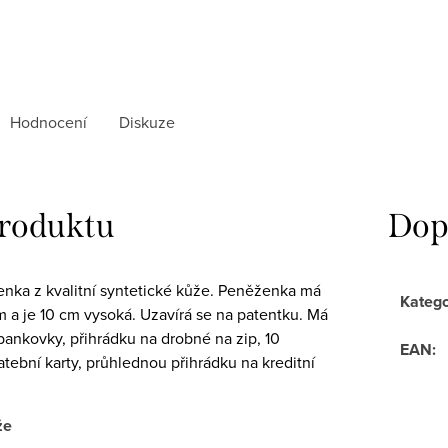
Hodnocení
Diskuze
produktu
Dop
ka z kvalitní syntetické kůže. Peněženka má
Katego
cm a je 10 cm vysoká. Uzavírá se na patentku. Má
bankovky, přihrádku na drobné na zip, 10
EAN
:
atební karty, průhlednou přihrádku na kreditní
že