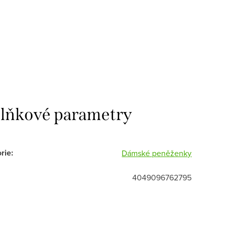
lňkové parametry
rie
:
Dámské peněženky
4049096762795