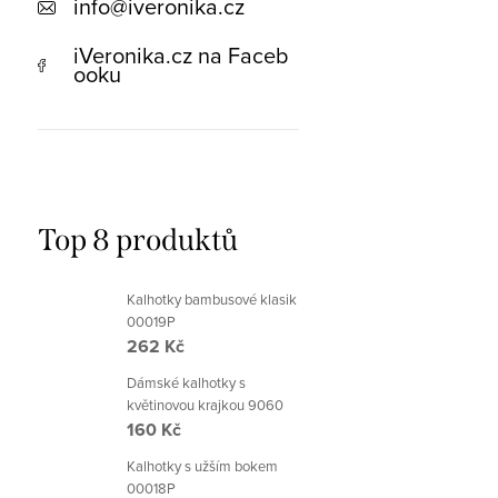
info
@
iveronika.cz
iVeronika.cz na Faceb
ooku
Top 8 produktů
Kalhotky bambusové klasik
00019P
262 Kč
Dámské kalhotky s
květinovou krajkou 9060
160 Kč
Kalhotky s užším bokem
00018P