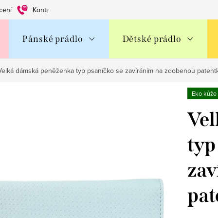
cení
Kontakty
Obchodní podmínky
Ochrana os. údajů
Pánské prádlo
Dětské prádlo
Velká dámská peněženka typ psaníčko se zavíráním na zdobenou patent
Eko kůže
Vel
typ
zav
pat