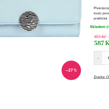
Překrásná
touto pen
praktická.
Skladem
(
–
815 Kč
587 
Měrná
cena:
–27 %
Značka:
C