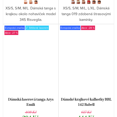
XS/S, S/M, M/L. Dámská tanga s
XS/S, S/M, M/L, L/XL. Dámská
krajkou okolo nohaviček model
tanga 019 zdobená štrasovými
345 Risveglia.
kamínky.
Evropská značka
☄️ Střižené laserem
Evropská značka
-28 %
-27 %
Dámská laserová tanga Arys
Dámské krajkové kalhotky BBL
Emili
142 Babell
408 Kč
617 Kč