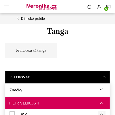
Přejít
N
na
obsah
Dámské prádlo
K
Tanga
Francouzská tanga
FILTROVAT
Značky
FILTR VELIKOSTÍ
XS/S
27