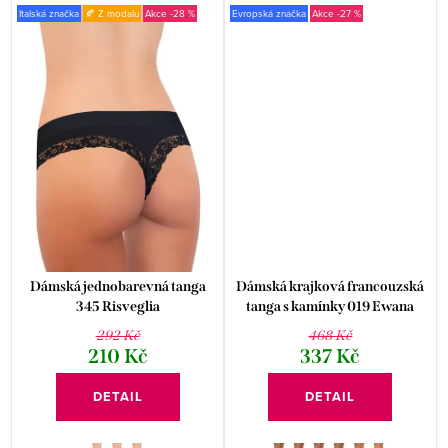
Italská značka
🍂 Z modalu
-28 %
Evropská značka
-27 %
Dámská jednobarevná tanga
Dámská krajková francouzská
345 Risveglia
tanga s kamínky 019 Ewana
292 Kč
468 Kč
210 Kč
337 Kč
DETAIL
DETAIL