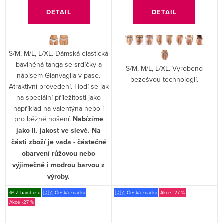
DETAIL
DETAIL
S/M, M/L, L/XL. Dámská elastická
bavlněná tanga se srdíčky a
S/M, M/L, L/XL. Vyrobeno
nápisem Gianvaglia v pase.
bezešvou technologií.
Atraktivní provedení. Hodí se jak
na speciální příležitosti jako
například na valentýna nebo i
pro běžné nošení.
Nabízíme
jako II. jakost ve slevě. Na
části zboží je vada - částečné
obarvení růžovou nebo
výjimečně i modrou barvou z
výroby.
🌱 Z bambusu
🇨🇿 Česká značka
🇨🇿 Česká značka
-27 %
-27 %