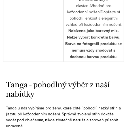
elastanuVhodné pro
každodenní nošeníDopřejte si
pohodlí, lehkost a elegantní
vzhled při každodenním nošení.
Nabízeno jako barevný mix.
Nelze vybrat konkrétní barvu.
Barva na fotografii produktu se
nemusí vždy shodovat s
dodanou barvou produktu.
O
v
Tanga - pohodlný výběr z naší
l
nabídky
á
d
Tanga u nás vybíráme pro ženy, které chtějí pohodlí, hezký střih a
a
jistotu při každodenním nošení. Správně zvolený střih dokáže
c
sedět pod oblečením, nikde zbytečně nerušit a zároveň působit
í
upraveně.