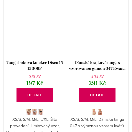
Tanga boková kolekce Disco 15
Dámská krajková tanga s
15008P
vzorovanou gumou 047 Ewana
274 Kč
404 Kč
197 Kč
291 Kč
DETAIL
DETAIL
XS/S, S/M, M/L, L/XL. Šité
XS/S, S/M, M/L. Dámská tanga
provedení. Limitovaný vzor,
047 s výraznou vzorem květů.