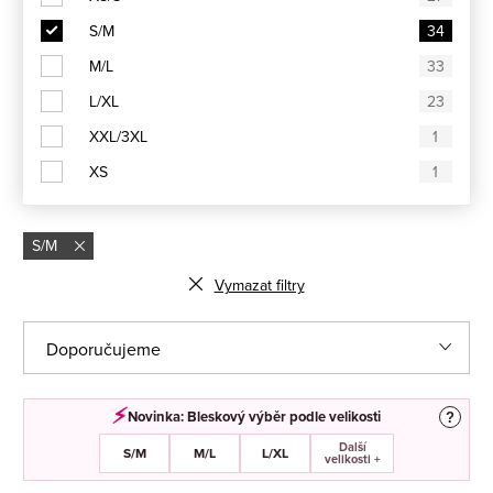
S/M
34
M/L
33
L/XL
23
XXL/3XL
1
XS
1
S/M
Vymazat filtry
Ř
Doporučujeme
a
Nejlevnější
z
⚡︎
Novinka: Bleskový výběr podle velikosti
?
e
Další
Nejdražší
S/M
M/L
L/XL
velikosti +
n