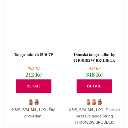
Tanga boková 15007P
Dámská tanga kalhotky
TH00182W BRUBECK
295 Kč
441 Kč
212 Kč
318 Kč
DETAIL
DETAIL
XS/S, S/M, M/L, L/XL. Šité
XS/S, S/M, M/L, L/XL. Dámská
provedení.
bezešvá tanga String
TH00182W BRUBECK.