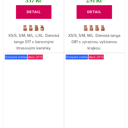
337 Kč
291 Kč
DETAIL
DETAIL
XS/S, S/M, M/L, L/XL. Dámská
XS/S, S/M, M/L. Dámská tanga
tanga 017 s barevnými
081 s výraznou vyšívanou
štrasovými kamínky.
krajkou.
Evropská značka
-27 %
Evropská značka
-27 %