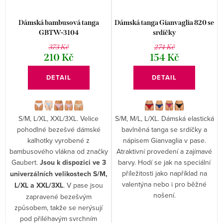
Dámská bambusová tanga
Dámská tanga Gianvaglia 820 se
GBTW-3104
srdíčky
373 Kč
274 Kč
210 Kč
154 Kč
DETAIL
DETAIL
S/M, L/XL, XXL/3XL. Velice
S/M, M/L, L/XL. Dámská elastická
pohodlné bezešvé dámské
bavlněná tanga se srdíčky a
kalhotky vyrobené z
nápisem Gianvaglia v pase.
bambusového vlákna od značky
Atraktivní provedení a zajímavé
Gaubert.
Jsou k dispozici ve 3
barvy. Hodí se jak na speciální
příležitosti jako například na
univerzálních velikostech S/M,
valentýna nebo i pro běžné
L/XL a XXL/3XL
. V pase jsou
nošení.
zapravené bezešvým
způsobem, takže se nerýsují
pod přiléhavým svrchním