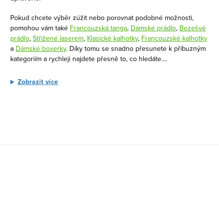
p
Pokud chcete výběr zúžit nebo porovnat podobné možnosti,
r
pomohou vám také
Francouzská tanga
,
Dámské prádlo
,
Bezešvé
v
prádlo
,
Střižené laserem
,
Klasické kalhotky
,
Francouzské kalhotky
k
a
Dámské boxerky
. Díky tomu se snadno přesunete k příbuzným
kategoriím a rychleji najdete přesně to, co hledáte.
...
y
v
Zobrazit více
ý
p
i
s
u
Z
á
p
a
t