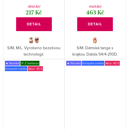
302 Kč
643 Kč
217 Kč
463 Kč
DETAIL
DETAIL
S/M, M/L. Vyrobeno bezešvou
S/M. Dámská tanga s
technologií.
krajkou Dalida 54/4-210D.
🔥 Novinka
🌱 Z bambusu
🔥 Novinka
Evropská značka
-43 %
Evropská značka
-43 %