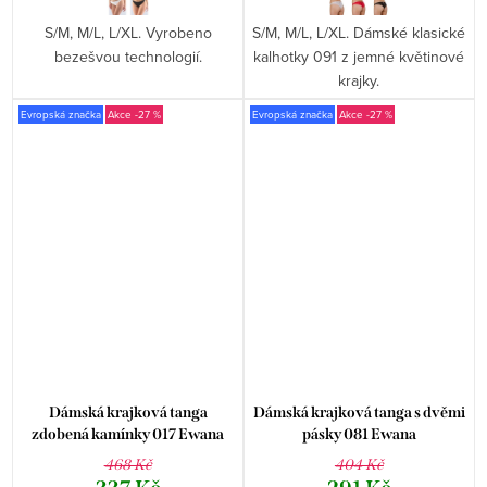
S/M, M/L, L/XL. Vyrobeno
S/M, M/L, L/XL. Dámské klasické
bezešvou technologií.
kalhotky 091 z jemné květinové
krajky.
Evropská značka
-27 %
Evropská značka
-27 %
Dámská krajková tanga
Dámská krajková tanga s dvěmi
zdobená kamínky 017 Ewana
pásky 081 Ewana
468 Kč
404 Kč