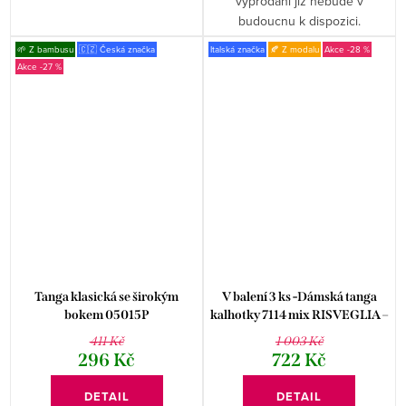
vyprodání již nebude v
budoucnu k dispozici.
🌱 Z bambusu
🇨🇿 Česká značka
Italská značka
🍂 Z modalu
-28 %
-27 %
Tanga klasická se širokým
V balení 3 ks -Dámská tanga
bokem 05015P
kalhotky 7114 mix RISVEGLIA –
Stylové a pohodlné
411 Kč
1 003 Kč
296 Kč
722 Kč
DETAIL
DETAIL