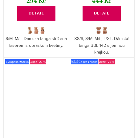
294 Kč
444 Kč
DETAIL
DETAIL
S/M, M/L. Dámská tanga střižená
XS/S, S/M, M/L, L/XL. Dámské
laserem s obrázkem květiny.
tanga BBL 142 s jemnou
krajkou.
Evropská značka
-27 %
🇨🇿 Česká značka
-27 %