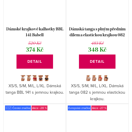
Dámské krajkové kalhotky BBL
Dámská tanga s plným předním
141 Babell
dílem a elastickou krajkou 082
Ewana
520 Kč
483 Kč
374 Kč
348 Kč
DETAIL
DETAIL
XS/S, S/M, M/L, L/XL. Dámská
XS/S, S/M, M/L, L/XL. Dámská
tanga BBL 141 s jemnou krajkou.
tanga 082 s jemnou elastickou
krajkou.
🇨🇿 Česká značka
-28 %
Evropská značka
-27 %