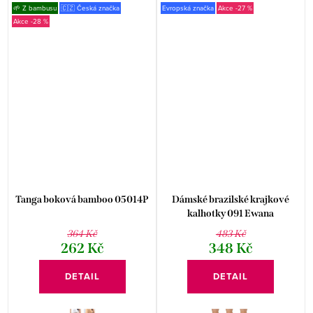
🌱 Z bambusu
🇨🇿 Česká značka
Evropská značka
-27 %
-28 %
Tanga boková bamboo 05014P
Dámské brazilské krajkové
kalhotky 091 Ewana
364 Kč
483 Kč
262 Kč
348 Kč
DETAIL
DETAIL