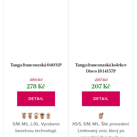
Tanga francouzská 04031P
Tanga francouzská kolekce
Disco 18 14157P
386 Kč
287 Kč
278 Kč
207 Kč
DETAIL
DETAIL
S/M, M/L, L/XL. Vyrobeno
XS/S, S/M, M/L. Šité provedení.
bezešvou technologií.
Limitovaný vzor, který po