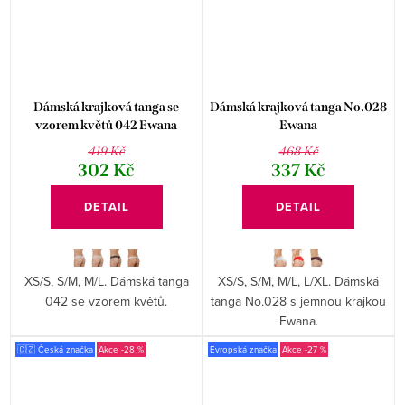
Dámská krajková tanga se
Dámská krajková tanga No.028
vzorem květů 042 Ewana
Ewana
419 Kč
468 Kč
302 Kč
337 Kč
DETAIL
DETAIL
XS/S, S/M, M/L. Dámská tanga
XS/S, S/M, M/L, L/XL. Dámská
042 se vzorem květů.
tanga No.028 s jemnou krajkou
Ewana.
🇨🇿 Česká značka
-28 %
Evropská značka
-27 %