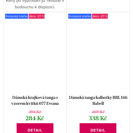
který po vyprodání již nebude v
budoucnu k dispozici.
Evropská značka
-27 %
Evropská značka
-27 %
Dámská krajková tanga s
Dámská tanga kalhotky BBL 166
vzorem kvítků 077 Ewana
Babell
394 Kč
469 Kč
284 Kč
338 Kč
DETAIL
DETAIL