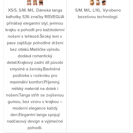
XS/S, S/M, M/L. Dámská tanga
S/M, M/L, L/XL. Vyrobeno
kalhotky S36 značky RISVEGLIA
bezešvou technologií.
přinášejí elegantní styl, jemnou
krajku a pohodlí pro každodenní
nošení s lehkostí.Široký lem v
pase zajišťuje pohodlné držení
bez otlaků.Mašlička vpředu
dodává romantický
detail.Krajkový zadní díl působí
smyslně a žensky.Bavlněná
podšívka v rozkroku pro
maximální komfort.Příjemný,
měkký materiál na dotek i
nošení.Tanga střih se zvýšenou
gumou, bez vzoru s krajkou –
moderní elegance každý
den.Elegantní tanga spojují
nadčasový design a výjimečné
pohodlí.