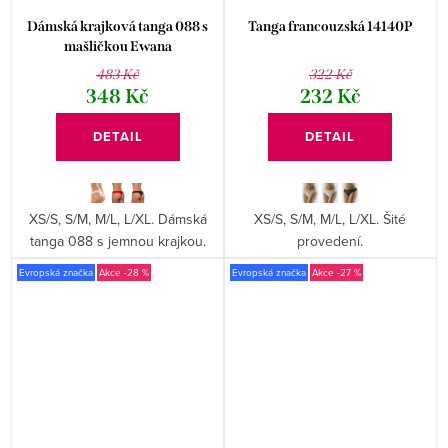
Dámská krajková tanga 088 s
Tanga francouzská 14140P
mašličkou Ewana
483 Kč
322 Kč
348 Kč
232 Kč
DETAIL
DETAIL
XS/S, S/M, M/L, L/XL. Dámská
XS/S, S/M, M/L, L/XL. Šité
tanga 088 s jemnou krajkou.
provedení.
Evropská značka
-28 %
Evropská značka
-27 %