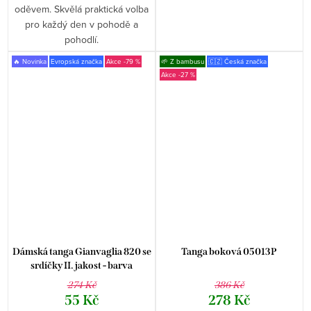
oděvem. Skvělá praktická volba
pro každý den v pohodě a
pohodlí.
🔥 Novinka
Evropská značka
-79 %
🌱 Z bambusu
🇨🇿 Česká značka
-27 %
Dámská tanga Gianvaglia 820 se
Tanga boková 05013P
srdíčky II. jakost - barva
274 Kč
386 Kč
55 Kč
278 Kč