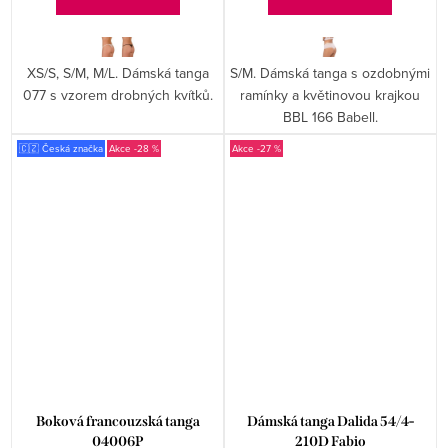
XS/S, S/M, M/L. Dámská tanga
S/M. Dámská tanga s ozdobnými
077 s vzorem drobných kvítků.
ramínky a květinovou krajkou
BBL 166 Babell.
🇨🇿 Česká značka
-28 %
-27 %
Boková francouzská tanga
Dámská tanga Dalida 54/4-
04006P
210D Fabio