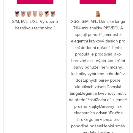
S/M, M/L, L/XL. Vyrobeno
XS/S, S/M, M/L. Dámská tanga
bezešvou technologií.
7114 mix značky RISVEGLIA
spojují pohodlí, jemnost a
elegantní krajkový design pro
každodenní nošení. Tento
produkt je prodáván jako
barevný mix. Výběr konkrétní
barvy bohužel není možný,
kalhotky vybíráme náhodně z
dostupných barev podle
aktuálních zásob.Dámská
tangaElegantní květinový motiv
na přední částiZadní díl z jemné
pružné krajkyBarevný mix
elegantních odstínůPružná
široká guma v pase pro
pohodlné nošeníHebká směs
modalu, bavlny a