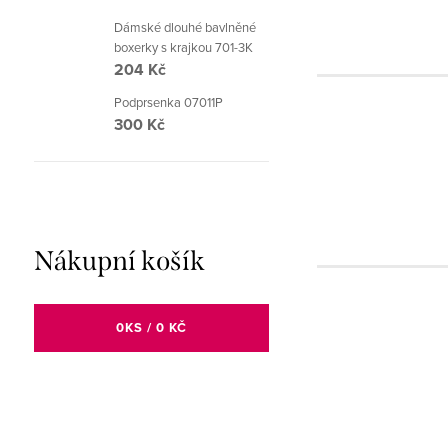
Dámské dlouhé bavlněné
boxerky s krajkou 701-3K
204 Kč
Podprsenka 07011P
300 Kč
Nákupní košík
0
KS /
0 KČ