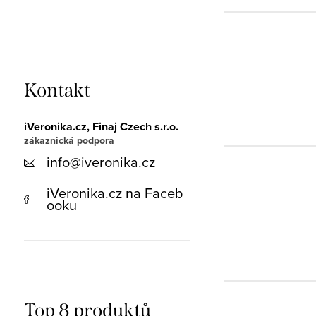
Kontakt
iVeronika.cz, Finaj Czech s.r.o.
info
@
iveronika.cz
iVeronika.cz na Faceb
ooku
Top 8 produktů