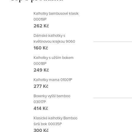
Kalhotky bambusové klasik
00019P
262 Kč
Dámské kalhotky s
květinovou krajkou 9060
160 Kč
Kalhotky s užším bokem
00018P
249 Kč
Kalhotky mama 01001P
277 Kč
Boxerky vyšší bamboo
03017P
414 Kč
Klasické kalhotky Bamboo
širší bok 00035P
300 Kč