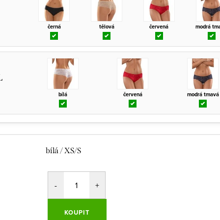
černá
tělová
červená
modrá tm
L
bílá
červená
modrá tmavá
bílá / XS/S
KOUPIT