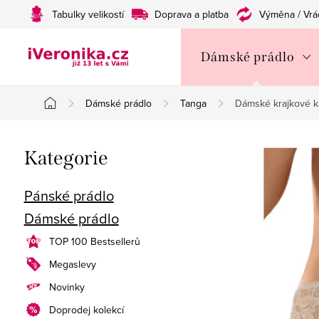
Přejít
Tabulky velikostí
Doprava a platba
Výměna / Vrá
na
obsah
Dámské prádlo
Dámské prádlo
Tanga
Dámské krajkové ka
Domů
P
Přeskočit
Kategorie
o
kategorie
s
Pánské prádlo
Dámské prádlo
t
TOP 100 Bestsellerů
r
Megaslevy
a
Novinky
n
Doprodej kolekcí