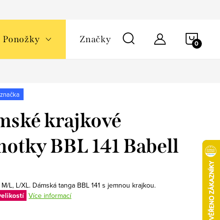
NÁKU
Ponožky
Značky
KOŠÍ
 značka
ské krajkové
hotky BBL 141 Babell
, M/L, L/XL. Dámská tanga BBL 141 s jemnou krajkou.
elikostí
Více informací