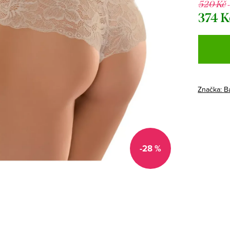
520 Kč
374 K
Měrná
cena:
Značka:
B
-28 %