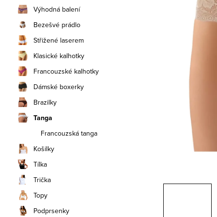
n
Výhodná balení
í
Bezešvé prádlo
Střižené laserem
p
Klasické kalhotky
a
Francouzské kalhotky
n
Dámské boxerky
e
Brazilky
Tanga
l
Francouzská tanga
Košilky
Tílka
Trička
Topy
Podprsenky