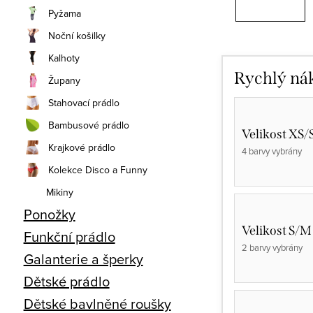
Pyžama
Noční košilky
Kalhoty
Rychlý ná
Župany
Stahovací prádlo
Bambusové prádlo
Velikost XS/
Krajkové prádlo
4 barvy vybrány
Kolekce Disco a Funny
Mikiny
Ponožky
Velikost S/M
Funkční prádlo
2 barvy vybrány
Galanterie a šperky
Dětské prádlo
Dětské bavlněné roušky