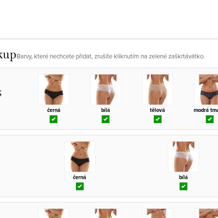
kup
Barvy, které nechcete přidat, zrušíte kliknutím na zelené zaškrtávátko.
S
černá
bílá
tělová
modrá tm
černá
bílá