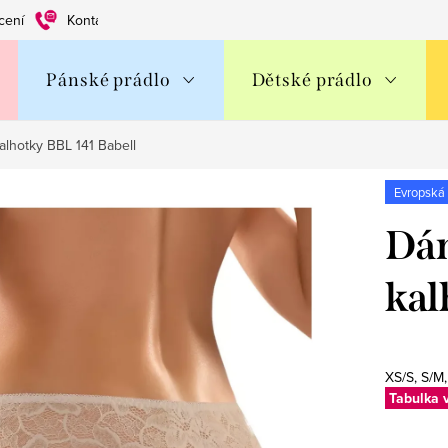
cení
Kontakty
Obchodní podmínky
Ochrana os. údajů
Pánské prádlo
Dětské prádlo
lhotky BBL 141 Babell
Evropská
Dám
kal
XS/S, S/M
Tabulka v