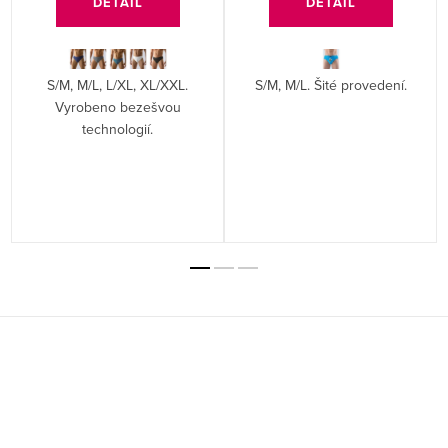
DETAIL
DETAIL
S/M, M/L, L/XL, XL/XXL.
S/M, M/L. Šité provedení.
Vyrobeno bezešvou
technologií.
Z
á
p
a