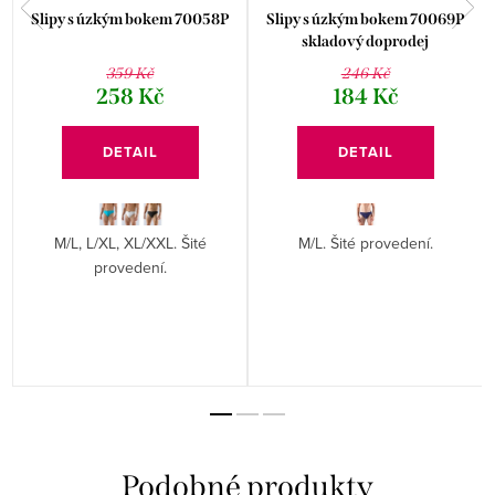
Slipy s úzkým bokem 70058P
Slipy s úzkým bokem 70069P
skladový doprodej
359 Kč
246 Kč
258 Kč
184 Kč
DETAIL
DETAIL
M/L, L/XL, XL/XXL. Šité
M/L. Šité provedení.
provedení.
é