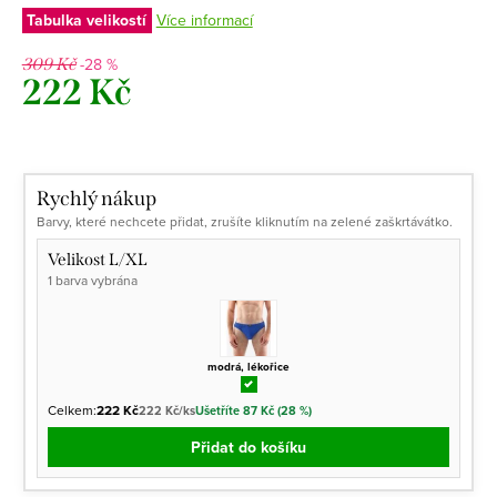
Tabulka velikostí
Více informací
-28 %
309 Kč
222 Kč
Měrná
cena:
Rychlý nákup
Barvy, které nechcete přidat, zrušíte kliknutím na zelené zaškrtávátko.
Velikost L/XL
1 barva vybrána
modrá, lékořice
Celkem:
222 Kč
222 Kč/ks
Ušetříte 87 Kč (28 %)
Přidat do košíku