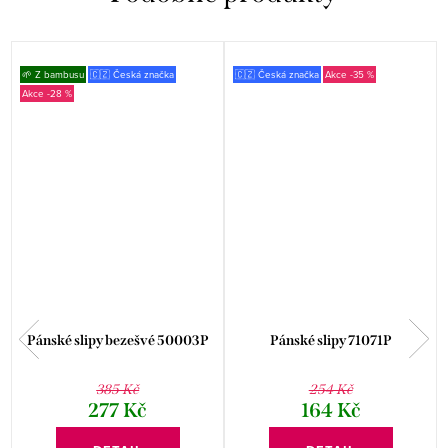
🌱 Z bambusu
🇨🇿 Česká značka
🇨🇿 Česká značka
-35 %
-28 %
Pánské slipy bezešvé 50003P
Pánské slipy 71071P
385 Kč
254 Kč
277 Kč
164 Kč