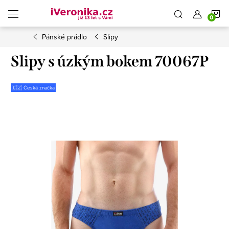
Přejít
N
na
obsah
Pánské prádlo
Slipy
K
Slipy s úzkým bokem 70067P
🇨🇿 Česká značka