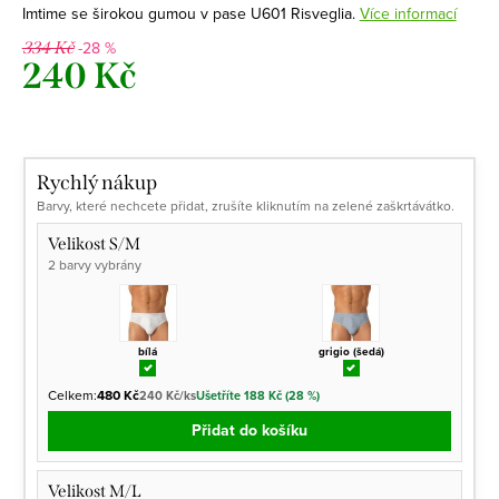
Imtime se širokou gumou v pase U601 Risveglia.
Více informací
-28 %
334 Kč
240 Kč
Měrná
cena:
Rychlý nákup
Barvy, které nechcete přidat, zrušíte kliknutím na zelené zaškrtávátko.
Velikost S/M
2 barvy vybrány
bílá
grigio (šedá)
Celkem:
480 Kč
240 Kč/ks
Ušetříte 188 Kč (28 %)
Přidat do košíku
Velikost M/L