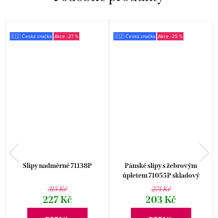
🇨🇿 Česká značka
-27 %
🇨🇿 Česká značka
-25 %
Slipy nadměrné 71138P
Pánské slipy s žebrovým
úpletem 71055P skladový
doprodej
315 Kč
271 Kč
227 Kč
203 Kč