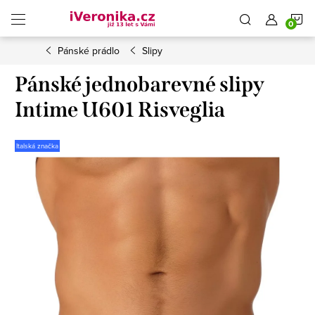
Přejít
N
na
obsah
Pánské prádlo
Slipy
K
Pánské jednobarevné slipy
Intime U601 Risveglia
Italská značka