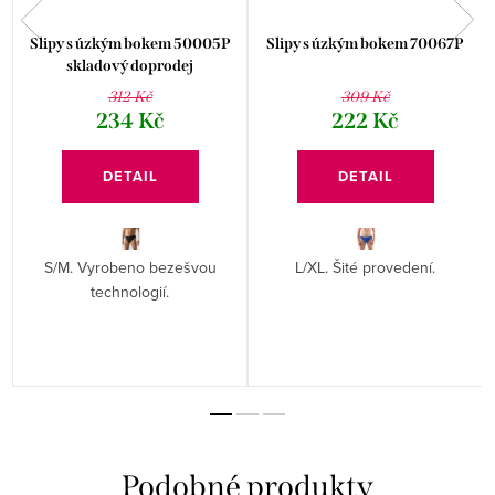
Slipy s úzkým bokem 50005P
Slipy s úzkým bokem 70067P
skladový doprodej
312 Kč
309 Kč
234 Kč
222 Kč
DETAIL
DETAIL
S/M. Vyrobeno bezešvou
L/XL. Šité provedení.
technologií.