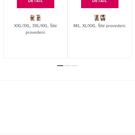
DETAIL
DETAIL
XXL/3XL, 3XL/4XL. Šité
M/L, XL/XXL. Šité provedení.
provedení.
Z
á
p
a
t
í