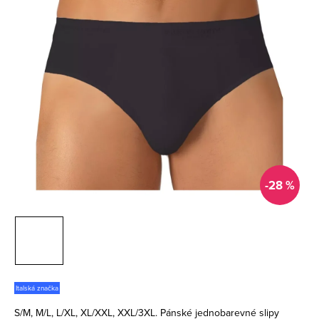
-28 %
Italská značka
S/M, M/L, L/XL, XL/XXL, XXL/3XL. Pánské jednobarevné slipy