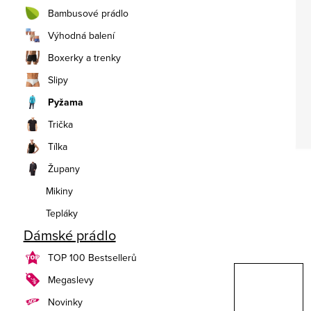
n
Bambusové prádlo
í
Výhodná balení
Boxerky a trenky
p
Slipy
a
Pyžama
n
Trička
e
Tílka
Župany
l
Mikiny
Tepláky
Dámské prádlo
TOP 100 Bestsellerů
Megaslevy
Novinky