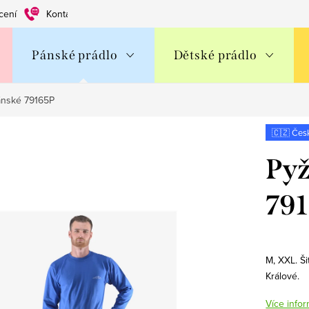
cení
Kontakty
Obchodní podmínky
Ochrana os. údajů
Pánské prádlo
Dětské prádlo
ánské 79165P
🇨🇿 Čes
Pyž
79
M, XXL. Ši
Králové.
Více infor