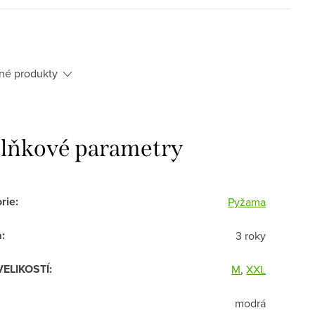
né produkty
lňkové parametry
rie
:
Pyžama
a
:
3 roky
VELIKOSTÍ
:
M
,
XXL
modrá