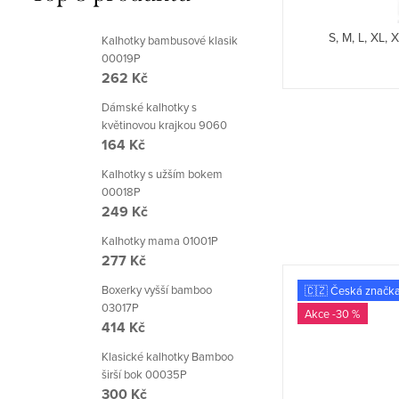
S, M, L, XL, XXL. Šité provedení.
S, M, L, XL, 
Kalhotky bambusové klasik
00019P
262 Kč
Dámské kalhotky s
květinovou krajkou 9060
164 Kč
Kalhotky s užším bokem
00018P
249 Kč
Kalhotky mama 01001P
277 Kč
Boxerky vyšší bamboo
🇨🇿 Česká značka
🇨🇿 Česká značk
03017P
-30 %
-30 %
414 Kč
Klasické kalhotky Bamboo
širší bok 00035P
300 Kč