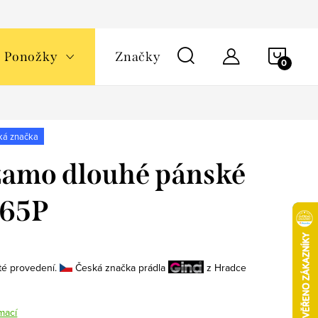
NÁKU
Ponožky
Značky
KOŠÍ
ká značka
amo dlouhé pánské
165P
té provedení.
Česká značka prádla
z Hradce
mací