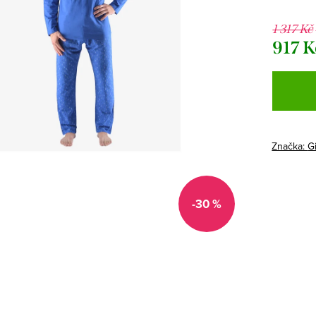
1 317 Kč
917 K
Měrná
cena:
Značka:
G
-30 %