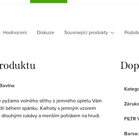
Hodnocení
Diskuze
Související produkty
Podob
produktu
Dop
 Bavlna
Katego
é pyžamo volného střihu z jemného úpletu Vám
Záruk
dlí během spánku. Kalhoty s jemným vzorem
 s dlouhými rukávy a menším potiskem na hrudi.
FILTR 
Barva
: