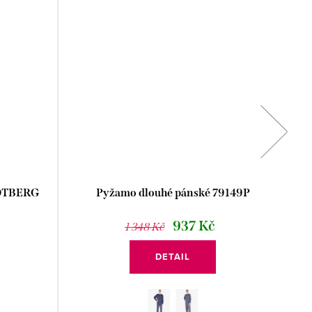
HOTBERG
Pyžamo dlouhé pánské 79149P
937 Kč
1 348 Kč
DETAIL