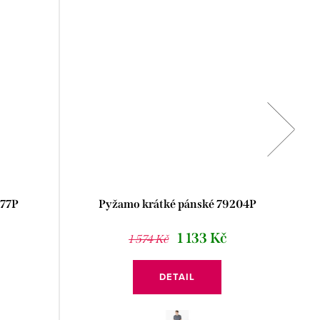
177P
Pyžamo krátké pánské 79204P
Ka
1 133 Kč
1 574 Kč
DETAIL