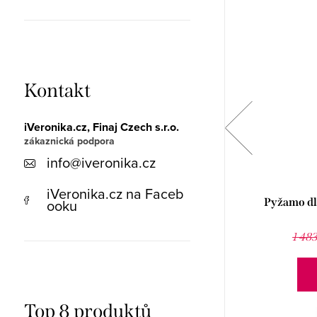
Kontakt
iVeronika.cz, Finaj Czech s.r.o.
info
@
iveronika.cz
iVeronika.cz na Faceb
ooku
Tričko pánské slim fit s krátkým rukávem
Pyžamo dl
78005P
695 Kč
965 Kč
1 48
DETAIL
Top 8 produktů