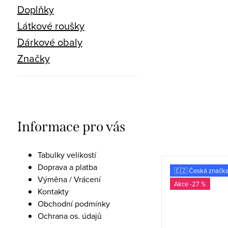
Doplňky
Látkové roušky
Dárkové obaly
Značky
Informace pro vás
Tabulky velikostí
Doprava a platba
🌱 Z bambusu
🇨🇿 Česká značk
Výměna / Vrácení
🇨🇿 Česká značka
-27 %
Kontakty
-27 %
Obchodní podmínky
Ochrana os. údajů