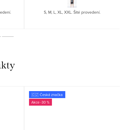
vedení.
S, M, L, XL, XXL. Šité provedení.
🇨🇿 Česká značka
E
-30 %