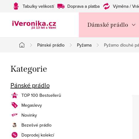
Přejít
Tabulky velikostí
Doprava a platba
Výměna / Vrá
na
obsah
Dámské prádlo
Pánské prádlo
Pyžama
Pyžamo dlouhé p
Domů
P
Přeskočit
Kategorie
o
kategorie
s
Pánské prádlo
t
TOP 100 Bestsellerů
Megaslevy
r
Novinky
a
Bezešvé prádlo
n
Doprodej kolekcí