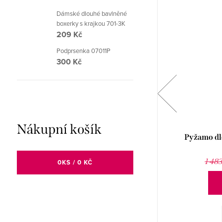
Dámské dlouhé bavlněné
boxerky s krajkou 701-3K
209 Kč
Podprsenka 07011P
300 Kč
Nákupní košík
Pyžamo dlouhé pánské 79127P
Pyžamo dl
1 008 Kč
1 449 Kč
1 48
0
KS /
0 KČ
DETAIL