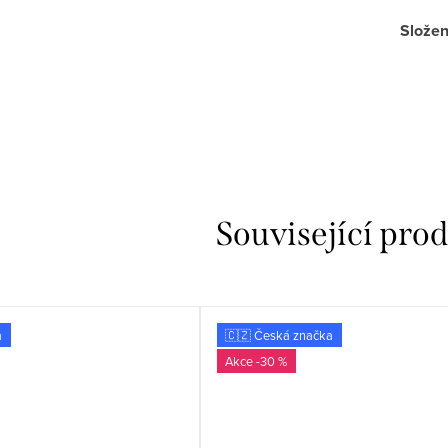
Složen
Související pro
a
🇨🇿 Česká značka
-30 %