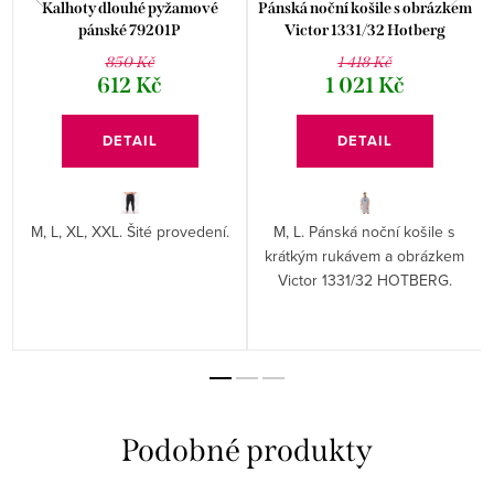
Kalhoty dlouhé pyžamové
Pánská noční košile s obrázkem
pánské 79201P
Victor 1331/32 Hotberg
850 Kč
1 418 Kč
612 Kč
1 021 Kč
DETAIL
DETAIL
M, L, XL, XXL. Šité provedení.
M, L. Pánská noční košile s
krátkým rukávem a obrázkem
Victor 1331/32 HOTBERG.