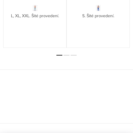
L, XL, XXL. Šité provedení.
S. Šité provedení.
Z
á
p
a
t
í