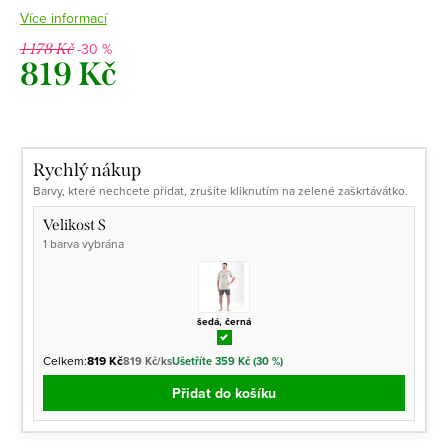
Více informací
-30 %
1 178 Kč
819 Kč
Měrná
cena:
Rychlý nákup
Barvy, které nechcete přidat, zrušíte kliknutím na zelené zaškrtávátko.
Velikost S
1 barva vybrána
šedá, černá
Celkem:
819 Kč
819 Kč/ks
Ušetříte 359 Kč (30 %)
Přidat do košíku