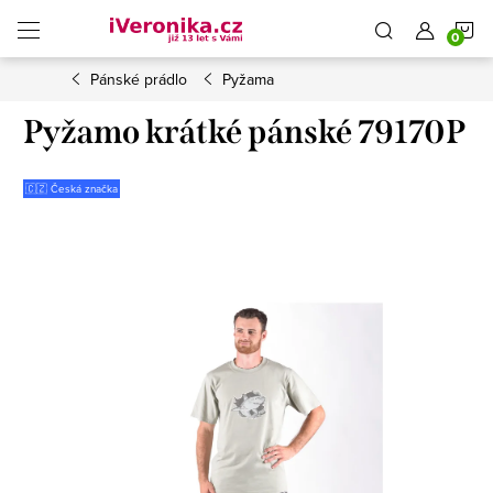
Přejít
N
na
obsah
Pánské prádlo
Pyžama
K
Pyžamo krátké pánské 79170P
🇨🇿 Česká značka