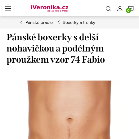
Přejít
N
na
obsah
Pánské prádlo
Boxerky a trenky
K
Pánské boxerky s delší
nohavičkou a podélným
proužkem vzor 74 Fabio