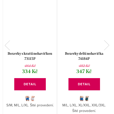
Boxerky s kratší nohavičkou
Boxerky delší nohavička
73115P
74184P
464 Kč
482 Kč
334 Kč
347 Kč
DETAIL
DETAIL
S/M, M/L, L/XL. Šité provedení.
M/L, L/XL, XL/XXL, XXL/3XL.
Šité provedení.