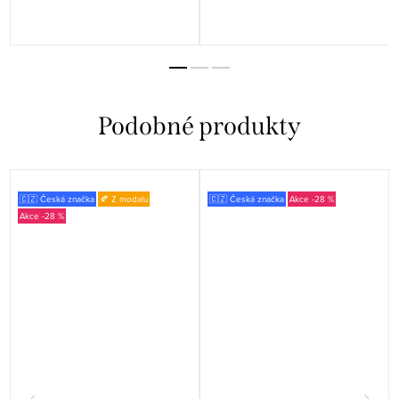
🇨🇿 Česká značka
🍂 Z modalu
🇨🇿 Česká značka
-28 %
-28 %