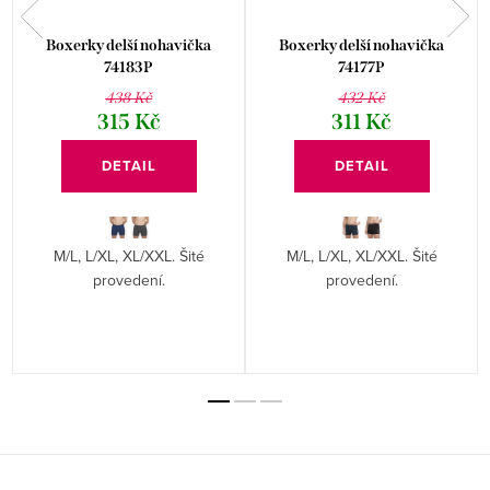
Boxerky delší nohavička
Boxerky delší nohavička
74183P
74177P
438 Kč
432 Kč
315 Kč
311 Kč
DETAIL
DETAIL
M/L, L/XL, XL/XXL. Šité
M/L, L/XL, XL/XXL. Šité
provedení.
provedení.
Z