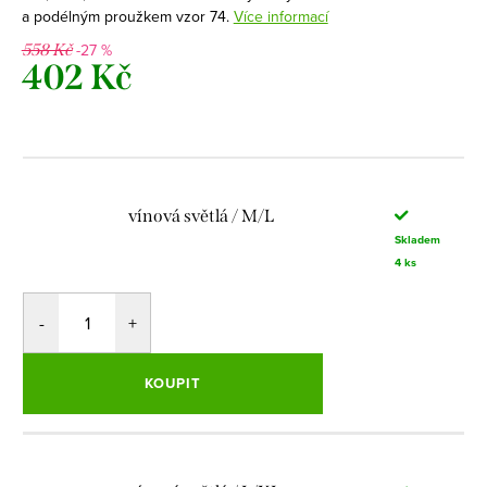
a podélným proužkem vzor 74.
Více informací
-27 %
558 Kč
402 Kč
Měrná
cena:
vínová světlá / M/L
Skladem
4 ks
KOUPIT