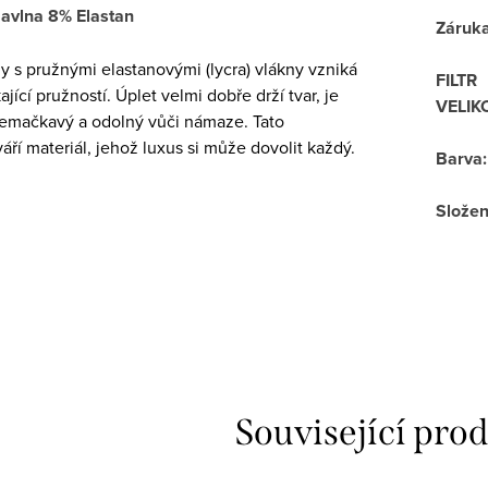
avlna 8% Elastan
Záruk
 s pružnými elastanovými (lycra) vlákny vzniká
FILTR
ající pružností. Úplet velmi dobře drží tvar, je
VELIK
nemačkavý a odolný vůči námaze. Tato
ří materiál, jehož luxus si může dovolit každý.
Barva
:
Složen
Související pro