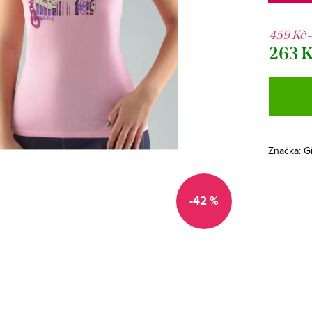
459 Kč
263 
Měrná
cena:
Značka:
G
-42 %