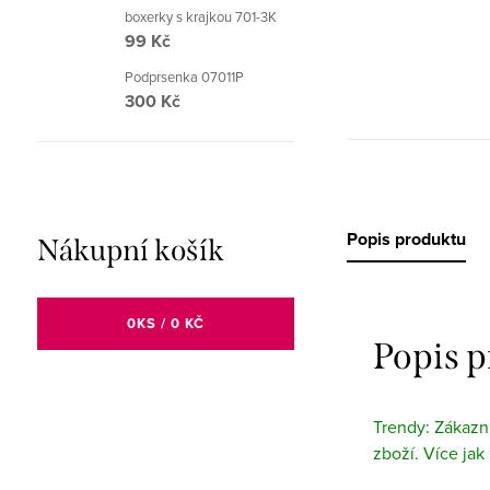
boxerky s krajkou 701-3K
99 Kč
Podprsenka 07011P
300 Kč
Popis produktu
Nákupní košík
0
KS /
0 KČ
Popis 
Trendy: Zákazní
zboží. Více jak