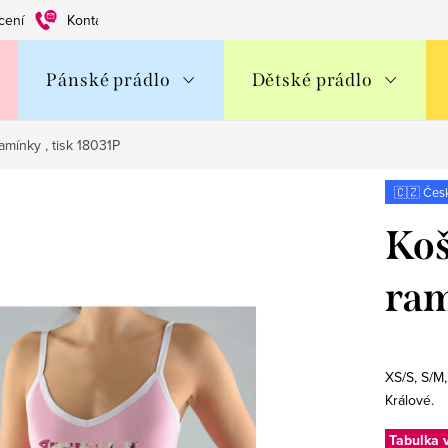
cení
Kontakty
Obchodní podmínky
Ochrana os. údajů
Pánské prádlo
Dětské prádlo
amínky , tisk 18031P
🇨🇿 Čes
Koš
ram
XS/S, S/M,
Králové.
Tabulka v