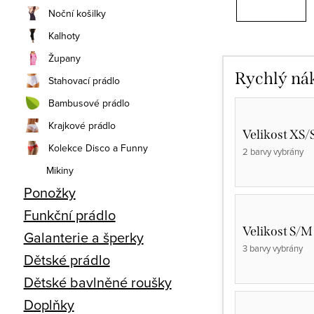
Noční košilky
Kalhoty
Župany
Rychlý ná
Stahovací prádlo
Bambusové prádlo
Krajkové prádlo
Velikost XS/
Kolekce Disco a Funny
2 barvy vybrány
Mikiny
Ponožky
Funkční prádlo
Velikost S/M
Galanterie a šperky
3 barvy vybrány
Dětské prádlo
Dětské bavlněné roušky
Doplňky