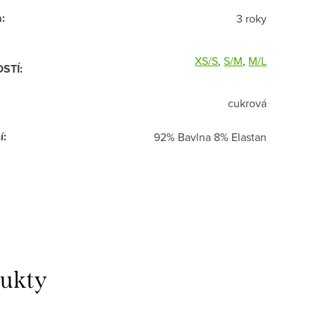
a
:
3 roky
XS/S
,
S/M
,
M/L
OSTÍ
:
cukrová
í
:
92% Bavlna 8% Elastan
dukty