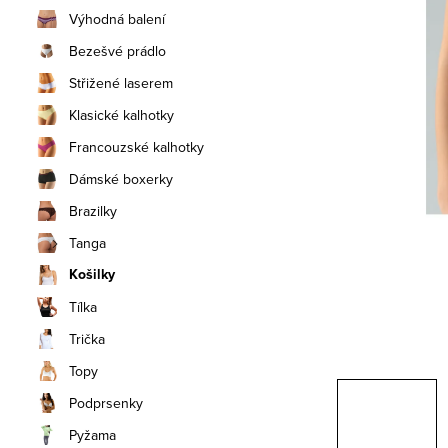
n
Výhodná balení
í
Bezešvé prádlo
Střižené laserem
p
Klasické kalhotky
a
Francouzské kalhotky
n
Dámské boxerky
e
Brazilky
Tanga
l
Košilky
Tílka
Trička
Topy
Podprsenky
Pyžama