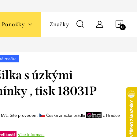
NÁKU
Ponožky
Značky
KOŠÍ
ká značka
ilka s úzkými
ínky , tisk 18031P
 M/L. Šité provedení.
Česká značka prádla
z Hradce
elikostí
Více informací