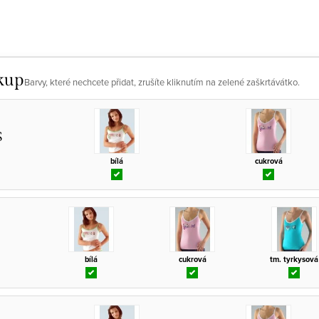
kup
Barvy, které nechcete přidat, zrušíte kliknutím na zelené zaškrtávátko.
S
bílá
cukrová
bílá
cukrová
tm. tyrkysová