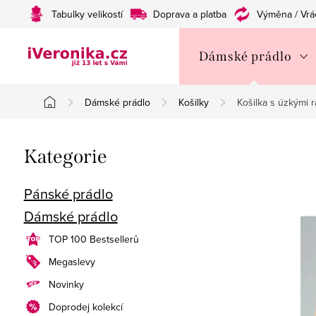
Přejít
Tabulky velikostí
Doprava a platba
Výměna / Vrá
na
obsah
Dámské prádlo
Dámské prádlo
Košilky
Košilka s úzkými r
Domů
P
Přeskočit
Kategorie
o
kategorie
s
Pánské prádlo
Dámské prádlo
t
TOP 100 Bestsellerů
r
Megaslevy
a
Novinky
n
Doprodej kolekcí