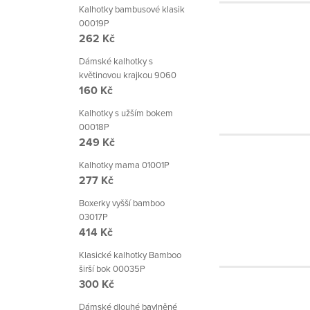
Kalhotky bambusové klasik
00019P
262 Kč
Dámské kalhotky s
květinovou krajkou 9060
160 Kč
Kalhotky s užším bokem
00018P
249 Kč
Kalhotky mama 01001P
277 Kč
Boxerky vyšší bamboo
03017P
414 Kč
Klasické kalhotky Bamboo
širší bok 00035P
300 Kč
Dámské dlouhé bavlněné