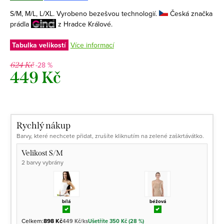
S/M, M/L, L/XL. Vyrobeno bezešvou technologií.
Česká značka
prádla
z Hradce Králové.
Tabulka velikostí
Více informací
-28 %
624 Kč
449 Kč
Měrná
cena:
Rychlý nákup
Barvy, které nechcete přidat, zrušíte kliknutím na zelené zaškrtávátko.
Velikost S/M
2 barvy vybrány
bílá
béžová
Celkem:
898 Kč
449 Kč/ks
Ušetříte 350 Kč (28 %)