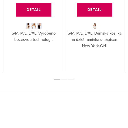
DETAIL
DETAIL
S/M, M/L, L/XL. Vyrobeno
S/M, M/L, L/XL. Dámská košilka
bezešvou technologií.
na úzká ramínka s nápisem
New York Girl.
Z
á
p
a