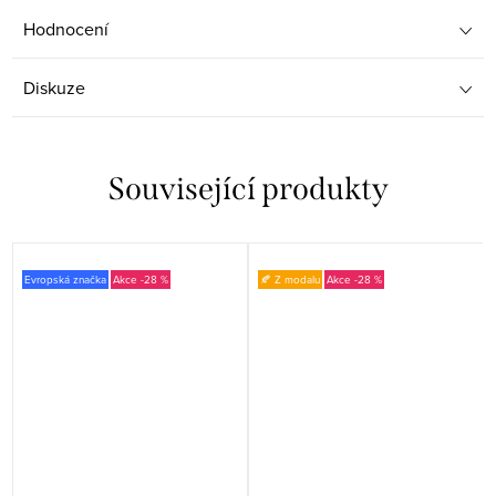
Hodnocení
Diskuze
Související produkty
Evropská značka
-28 %
🍂 Z modalu
-28 %