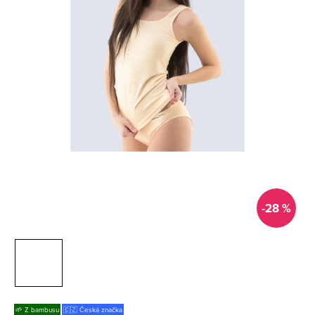
-28 %
🌱 Z bambusu
🇨🇿 Česká značka