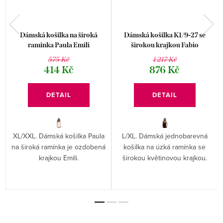
Dámská košilka na široká
Dámská košilka K1/9-27 se
ramínka Paula Emili
širokou krajkou Fabio
575 Kč
1 217 Kč
414 Kč
876 Kč
DETAIL
DETAIL
XL/XXL. Dámská košilka Paula
L/XL. Dámská jednobarevná
na široká ramínka je ozdobená
košilka na úzká ramínka se
krajkou Emili.
širokou květinovou krajkou.