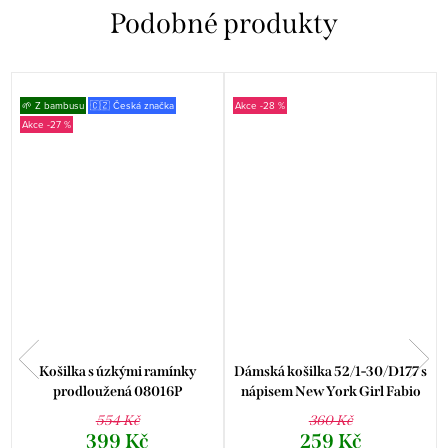
🌱 Z bambusu
🇨🇿 Česká značka
-28 %
-27 %
s
Košilka s úzkými ramínky
Dámská košilka 52/1-30/D177 s
prodloužená 08016P
nápisem New York Girl Fabio
554 Kč
360 Kč
399 Kč
259 Kč