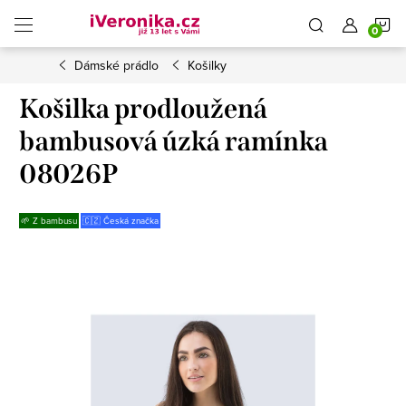
Přejít
N
na
obsah
Dámské prádlo
Košilky
K
Košilka prodloužená
bambusová úzká ramínka
08026P
🌱 Z bambusu
🇨🇿 Česká značka