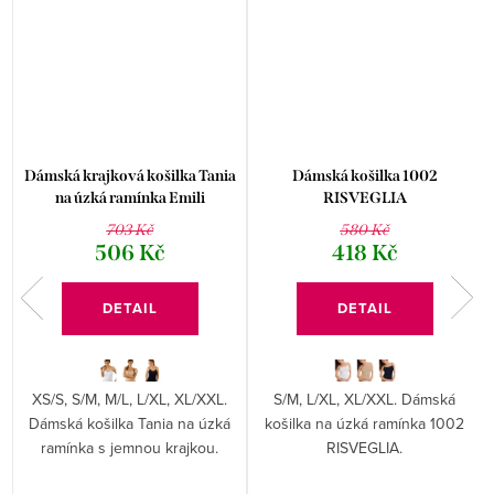
s
Dámská krajková košilka Tania
Dámská košilka 1002
na úzká ramínka Emili
RISVEGLIA
703 Kč
580 Kč
506 Kč
418 Kč
DETAIL
DETAIL
XS/S, S/M, M/L, L/XL, XL/XXL.
S/M, L/XL, XL/XXL. Dámská
Dámská košilka Tania na úzká
košilka na úzká ramínka 1002
í
ramínka s jemnou krajkou.
RISVEGLIA.