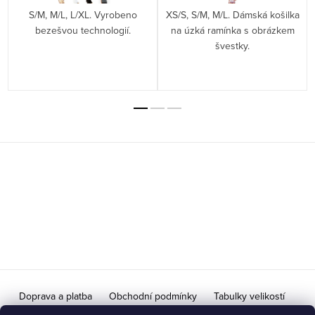
S/M, M/L, L/XL. Vyrobeno
XS/S, S/M, M/L. Dámská košilka
bezešvou technologií.
na úzká ramínka s obrázkem
švestky.
Z
á
p
a
t
í
Doprava a platba
Obchodní podmínky
Tabulky velikostí