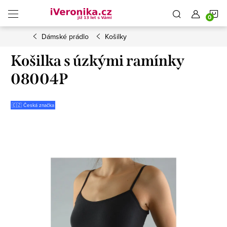
Přejít
N
na
obsah
Dámské prádlo
Košilky
K
Košilka s úzkými ramínky
08004P
🇨🇿 Česká značka