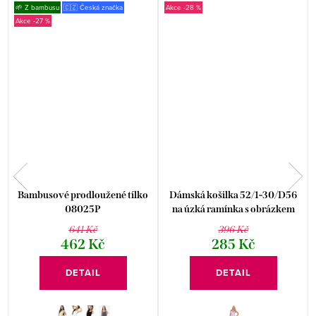
🌱 Z bambusu
🇨🇿 Česká značka
-28 %
-27 %
s
Bambusové prodloužené tílko
Dámská košilka 52/1-30/D56
08025P
na úzká ramínka s obrázkem
švestky Fabio
641 Kč
396 Kč
462 Kč
285 Kč
DETAIL
DETAIL