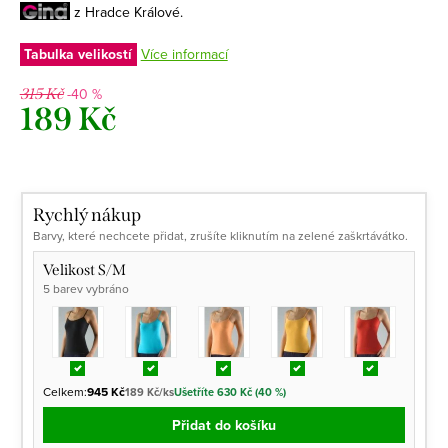
z Hradce Králové.
Tabulka velikostí
Více informací
-40 %
315 Kč
189 Kč
Měrná
cena:
Rychlý nákup
Barvy, které nechcete přidat, zrušíte kliknutím na zelené zaškrtávátko.
Velikost S/M
5 barev vybráno
Celkem:
945 Kč
189 Kč/ks
Ušetříte 630 Kč (40 %)
Přidat do košíku